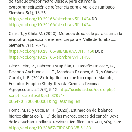
del tanque evaporímetro Clase A para estimar la
evapotranspiración de referencia para el valle de Tumbaco.
Siembra, 5(1), 16-25.
https://doi.org/10.29166/siembra.v5i1.1424
DOI:
https://doi.org/10.29166/siembra.v5i1.1424
Ortiz, R., y Chile, M. (2020). Métodos de cálculo para estimar la
evapotranspiración de referencia para el Valle de Tumbaco.
Siembra, 7(1), 70-79.
https://doi.org/10.29166/SIEMBRA.V7I1.1450
DOI:
https://doi.org/10.29166/siembra.v7i1.1450
Pérez-Leira, R., Cabrera-Estupiñán, E., Cedeño-Caicedo, G.,
Delgado-Anchundia, H. E., Mendoza-Briones, A. R., y Chávez-
García, L. E. (2018). Irrigation regime for crops in Manabí,
Ecuador: Edaphic Study. Revista Ciencias Técnicas
Agropecuarias, 27(4), 5-12.
http://scielo.sld.cu/scielo.php?
script=sci_arttext&pid=S2071-
00542018000400001&lng=es&tlng=en
Poma, M. P., y Usca, M. R. (2020). Estimación del balance
hídrico climático (BHC) de las microcuencas del cantón Joya
de los Sachas, Orellana. Revista Científica FIPCAEC, 5(5), 3-26.
https://doi.org/10.23857/FIPCAEC.V5I5.183