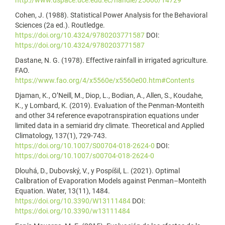
http://www.dspace.uce.edu.ec/handle/25000/14729
Cohen, J. (1988). Statistical Power Analysis for the Behavioral
Sciences (2a ed.). Routledge.
https://doi.org/10.4324/9780203771587
DOI:
https://doi.org/10.4324/9780203771587
Dastane, N. G. (1978). Effective rainfall in irrigated agriculture.
FAO.
https://www.fao.org/4/x5560e/x5560e00.htm#Contents
Djaman, K., O’Neill, M., Diop, L., Bodian, A., Allen, S., Koudahe,
K., y Lombard, K. (2019). Evaluation of the Penman-Monteith
and other 34 reference evapotranspiration equations under
limited data in a semiarid dry climate. Theoretical and Applied
Climatology, 137(1), 729-743.
https://doi.org/10.1007/S00704-018-2624-0
DOI:
https://doi.org/10.1007/s00704-018-2624-0
Dlouhá, D., Dubovský, V., y Pospíšil, L. (2021). Optimal
Calibration of Evaporation Models against Penman–Monteith
Equation. Water, 13(11), 1484.
https://doi.org/10.3390/W13111484
DOI:
https://doi.org/10.3390/w13111484