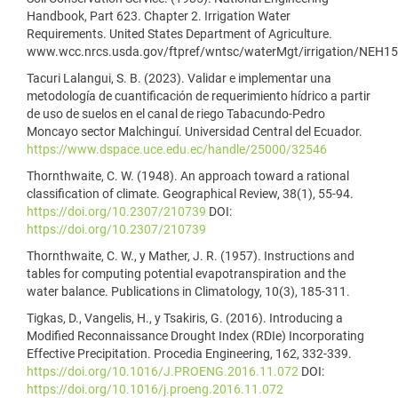
Handbook, Part 623. Chapter 2. Irrigation Water
Requirements. United States Department of Agriculture.
www.wcc.nrcs.usda.gov/ftpref/wntsc/waterMgt/irrigation/NEH15
Tacuri Lalangui, S. B. (2023). Validar e implementar una
metodología de cuantificación de requerimiento hídrico a partir
de uso de suelos en el canal de riego Tabacundo-Pedro
Moncayo sector Malchinguí. Universidad Central del Ecuador.
https://www.dspace.uce.edu.ec/handle/25000/32546
Thornthwaite, C. W. (1948). An approach toward a rational
classification of climate. Geographical Review, 38(1), 55-94.
https://doi.org/10.2307/210739
DOI:
https://doi.org/10.2307/210739
Thornthwaite, C. W., y Mather, J. R. (1957). Instructions and
tables for computing potential evapotranspiration and the
water balance. Publications in Climatology, 10(3), 185-311.
Tigkas, D., Vangelis, H., y Tsakiris, G. (2016). Introducing a
Modified Reconnaissance Drought Index (RDIe) Incorporating
Effective Precipitation. Procedia Engineering, 162, 332-339.
https://doi.org/10.1016/J.PROENG.2016.11.072
DOI:
https://doi.org/10.1016/j.proeng.2016.11.072