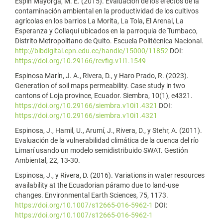
Espín Mayorga, M. E. (2015). Evaluación de los efectos de la
contaminación ambiental en la productividad de los cultivos
agrícolas en los barrios La Morita, La Tola, El Arenal, La
Esperanza y Collaquí ubicados en la parroquia de Tumbaco,
Distrito Metropolitano de Quito. Escuela Politécnica Nacional.
http://bibdigital.epn.edu.ec/handle/15000/11852
DOI:
https://doi.org/10.29166/revfig.v1i1.1549
Espinosa Marín, J. A., Rivera, D., y Haro Prado, R. (2023).
Generation of soil maps permeability. Case study in two
cantons of Loja province, Ecuador. Siembra, 10(1), e4321.
https://doi.org/10.29166/siembra.v10i1.4321
DOI:
https://doi.org/10.29166/siembra.v10i1.4321
Espinosa, J., Hamil, U., Arumí, J., Rivera, D., y Stehr, A. (2011).
Evaluación de la vulnerabilidad climática de la cuenca del río
Limarí usando un modelo semidistribuido SWAT. Gestión
Ambiental, 22, 13-30.
Espinosa, J., y Rivera, D. (2016). Variations in water resources
availability at the Ecuadorian páramo due to land-use
changes. Environmental Earth Sciences, 75, 1173.
https://doi.org/10.1007/s12665-016-5962-1
DOI:
https://doi.org/10.1007/s12665-016-5962-1