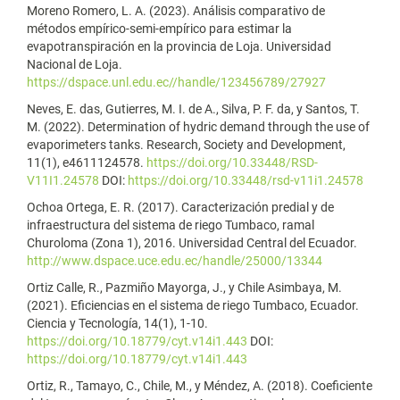
Moreno Romero, L. A. (2023). Análisis comparativo de
métodos empírico-semi-empírico para estimar la
evapotranspiración en la provincia de Loja. Universidad
Nacional de Loja.
https://dspace.unl.edu.ec//handle/123456789/27927
Neves, E. das, Gutierres, M. I. de A., Silva, P. F. da, y Santos, T.
M. (2022). Determination of hydric demand through the use of
evaporimeters tanks. Research, Society and Development,
11(1), e4611124578.
https://doi.org/10.33448/RSD-
V11I1.24578
DOI:
https://doi.org/10.33448/rsd-v11i1.24578
Ochoa Ortega, E. R. (2017). Caracterización predial y de
infraestructura del sistema de riego Tumbaco, ramal
Churoloma (Zona 1), 2016. Universidad Central del Ecuador.
http://www.dspace.uce.edu.ec/handle/25000/13344
Ortiz Calle, R., Pazmiño Mayorga, J., y Chile Asimbaya, M.
(2021). Eficiencias en el sistema de riego Tumbaco, Ecuador.
Ciencia y Tecnología, 14(1), 1-10.
https://doi.org/10.18779/cyt.v14i1.443
DOI:
https://doi.org/10.18779/cyt.v14i1.443
Ortiz, R., Tamayo, C., Chile, M., y Méndez, A. (2018). Coeficiente