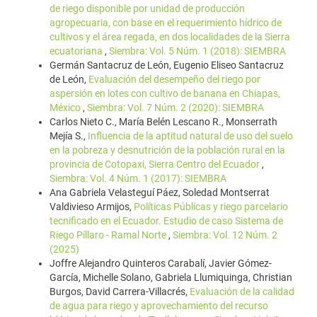
de riego disponible por unidad de producción
agropecuaria, con base en el requerimiento hídrico de
cultivos y el área regada, en dos localidades de la Sierra
ecuatoriana
,
Siembra: Vol. 5 Núm. 1 (2018): SIEMBRA
Germán Santacruz de León, Eugenio Eliseo Santacruz
de León,
Evaluación del desempeño del riego por
aspersión en lotes con cultivo de banana en Chiapas,
México
,
Siembra: Vol. 7 Núm. 2 (2020): SIEMBRA
Carlos Nieto C., María Belén Lescano R., Monserrath
Mejía S.,
Influencia de la aptitud natural de uso del suelo
en la pobreza y desnutrición de la población rural en la
provincia de Cotopaxi, Sierra Centro del Ecuador
,
Siembra: Vol. 4 Núm. 1 (2017): SIEMBRA
Ana Gabriela Velasteguí Páez, Soledad Montserrat
Valdivieso Armijos,
Políticas Públicas y riego parcelario
tecnificado en el Ecuador. Estudio de caso Sistema de
Riego Píllaro - Ramal Norte
,
Siembra: Vol. 12 Núm. 2
(2025)
Joffre Alejandro Quinteros Carabalí, Javier Gómez-
García, Michelle Solano, Gabriela Llumiquinga, Christian
Burgos, David Carrera-Villacrés,
Evaluación de la calidad
de agua para riego y aprovechamiento del recurso