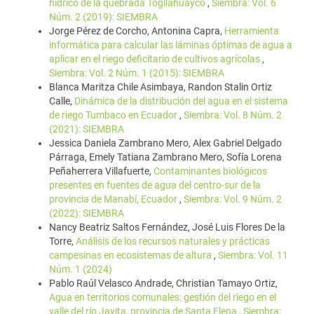
hídrico de la quebrada Togllahuayco
,
Siembra: Vol. 6
Núm. 2 (2019): SIEMBRA
Jorge Pérez de Corcho, Antonina Capra,
Herramienta
informática para calcular las láminas óptimas de agua a
aplicar en el riego deficitario de cultivos agrícolas
,
Siembra: Vol. 2 Núm. 1 (2015): SIEMBRA
Blanca Maritza Chile Asimbaya, Randon Stalin Ortiz
Calle,
Dinámica de la distribución del agua en el sistema
de riego Tumbaco en Ecuador
,
Siembra: Vol. 8 Núm. 2
(2021): SIEMBRA
Jessica Daniela Zambrano Mero, Alex Gabriel Delgado
Párraga, Emely Tatiana Zambrano Mero, Sofía Lorena
Peñaherrera Villafuerte,
Contaminantes biológicos
presentes en fuentes de agua del centro-sur de la
provincia de Manabí, Ecuador
,
Siembra: Vol. 9 Núm. 2
(2022): SIEMBRA
Nancy Beatriz Saltos Fernández, José Luis Flores De la
Torre,
Análisis de los recursos naturales y prácticas
campesinas en ecosistemas de altura
,
Siembra: Vol. 11
Núm. 1 (2024)
Pablo Raúl Velasco Andrade, Christian Tamayo Ortiz,
Agua en territorios comunales: gestión del riego en el
valle del río Javita, provincia de Santa Elena
,
Siembra: