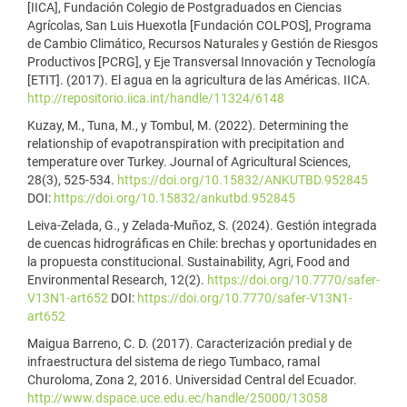
[IICA], Fundación Colegio de Postgraduados en Ciencias
Agrícolas, San Luis Huexotla [Fundación COLPOS], Programa
de Cambio Climático, Recursos Naturales y Gestión de Riesgos
Productivos [PCRG], y Eje Transversal Innovación y Tecnología
[ETIT]. (2017). El agua en la agricultura de las Américas. IICA.
http://repositorio.iica.int/handle/11324/6148
Kuzay, M., Tuna, M., y Tombul, M. (2022). Determining the
relationship of evapotranspiration with precipitation and
temperature over Turkey. Journal of Agricultural Sciences,
28(3), 525-534.
https://doi.org/10.15832/ANKUTBD.952845
DOI:
https://doi.org/10.15832/ankutbd.952845
Leiva-Zelada, G., y Zelada-Muñoz, S. (2024). Gestión integrada
de cuencas hidrográficas en Chile: brechas y oportunidades en
la propuesta constitucional. Sustainability, Agri, Food and
Environmental Research, 12(2).
https://doi.org/10.7770/safer-
V13N1-art652
DOI:
https://doi.org/10.7770/safer-V13N1-
art652
Maigua Barreno, C. D. (2017). Caracterización predial y de
infraestructura del sistema de riego Tumbaco, ramal
Churoloma, Zona 2, 2016. Universidad Central del Ecuador.
http://www.dspace.uce.edu.ec/handle/25000/13058