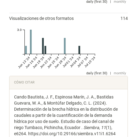
daily (first 30)
|
monthly
Visualizaciones de otros formatos
114
3.0
Jun 13 '24
Jun 16 '24
Jun 19 '24
Jun 22 '24
Jun 25 '24
Jun 28 '24
Jul 01 '24
Jul 04 '24
Jul 07 '24
Jul 10 '24
daily (first 30)
|
monthly
Detalles
CÓMO CITAR
del
Cando Bautista, J. F., Espinosa Marín, J. A., Bastidas
artículo
Guevara, W. A., & Montúfar Delgado, C. L. (2024).
Determinación de la brecha hídrica en la distribución de
caudales a partir de la cuantificación de la demanda
hídrica por uso de suelo. Estudio de caso del canal de
riego Tumbaco, Pichincha, Ecuador .
Siembra
,
11
(1),
e6264. https://doi.org/10.29166/siembra.v11i1.6264