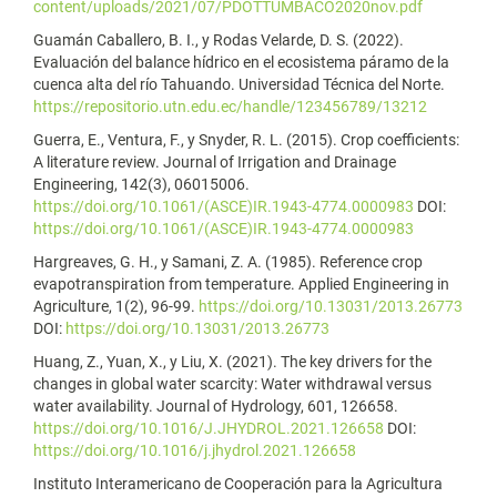
content/uploads/2021/07/PDOTTUMBACO2020nov.pdf
Guamán Caballero, B. I., y Rodas Velarde, D. S. (2022).
Evaluación del balance hídrico en el ecosistema páramo de la
cuenca alta del río Tahuando. Universidad Técnica del Norte.
https://repositorio.utn.edu.ec/handle/123456789/13212
Guerra, E., Ventura, F., y Snyder, R. L. (2015). Crop coefficients:
A literature review. Journal of Irrigation and Drainage
Engineering, 142(3), 06015006.
https://doi.org/10.1061/(ASCE)IR.1943-4774.0000983
DOI:
https://doi.org/10.1061/(ASCE)IR.1943-4774.0000983
Hargreaves, G. H., y Samani, Z. A. (1985). Reference crop
evapotranspiration from temperature. Applied Engineering in
Agriculture, 1(2), 96-99.
https://doi.org/10.13031/2013.26773
DOI:
https://doi.org/10.13031/2013.26773
Huang, Z., Yuan, X., y Liu, X. (2021). The key drivers for the
changes in global water scarcity: Water withdrawal versus
water availability. Journal of Hydrology, 601, 126658.
https://doi.org/10.1016/J.JHYDROL.2021.126658
DOI:
https://doi.org/10.1016/j.jhydrol.2021.126658
Instituto Interamericano de Cooperación para la Agricultura