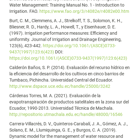
Water Management: Training Manual No. 1 - Introduction to
Irrigation. FAO.
https://www.fao.org/3/r4082e/r4082e00.htm
Burt, C. M., Clemmens, A. J., Strelkoff, T. S., Solomon, K. H.,
Bliesner, R. D., Hardy, L. A., Howell, T., y Eisenhauer, D. E.
(1997). Irrigation performance measures: Efficiency and
uniformity. Journal of Irrigation and Drainage Engineering,
123(6), 423-442.
https://doi.org/10.1061/(ASCE)0733-
9437(1997)123:6(423)
DOI:
https://doi.org/10.1061/(ASCE)0733-9437(1997)123:6(423)
Calderón Baños, S. P. (2014). Evaluación del recurso hídrico en
la eficiencia del desarrollo de los cultivos en cinco barrios de
Tumbaco, Pichincha. Universidad Central del Ecuador.
http://www.dspace.uce.edu.ec/handle/25000/3242
Cárdenas Torres, M. A. (2021). Evaluación de la
evapotranspiración de productos satelitales en la zona sur del
Ecuador, 1990-2013. Universidad Técnica de Machala.
http://repositorio.utmachala.edu.ec/handle/48000/16546
Carrera-Villacrés, D. V., Quinteros-Carabalí, J. A., Gómez, A. J.,
Solano, E. M., Llumiquinga, G. E., y Burgos, C. A. (2019).
Dynamic model for the management of water resource and