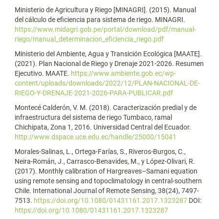
Ministerio de Agricultura y Riego [MINAGRI]. (2015). Manual
del cálculo de eficiencia para sistema de riego. MINAGRI.
https://www.midagri.gob.pe/portal/download/pdf/manual-
riego/manual_determinacion_eficiencia_riego.pdf
Ministerio del Ambiente, Agua y Transición Ecológica [MAATE].
(2021). Plan Nacional de Riego y Drenaje 2021-2026. Resumen
Ejecutivo. MAATE.
https://www.ambiente.gob.ec/wp-
content/uploads/downloads/2022/12/PLAN-NACIONAL-DE-
RIEGO-Y-DRENAJE-2021-2026-PARA-PUBLICAR.pdf
Montecé Calderón, V. M. (2018). Caracterización predial y de
infraestructura del sistema de riego Tumbaco, ramal
Chichipata, Zona 1, 2016. Universidad Central del Ecuador.
http://www.dspace.uce.edu.ec/handle/25000/15041
Morales-Salinas, L., Ortega-Farías, S., Riveros-Burgos, C.,
Neira-Román, J., Carrasco-Benavides, M., y López-Olivari, R.
(2017). Monthly calibration of Hargreaves–Samani equation
using remote sensing and topoclimatology in central-southern
Chile. International Journal of Remote Sensing, 38(24), 7497-
7513.
https://doi.org/10.1080/01431161.2017.1323287
DOI:
https://doi.org/10.1080/01431161.2017.1323287