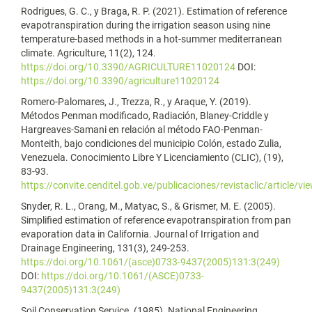
Rodrigues, G. C., y Braga, R. P. (2021). Estimation of reference
evapotranspiration during the irrigation season using nine
temperature-based methods in a hot-summer mediterranean
climate. Agriculture, 11(2), 124.
https://doi.org/10.3390/AGRICULTURE11020124
DOI:
https://doi.org/10.3390/agriculture11020124
Romero-Palomares, J., Trezza, R., y Araque, Y. (2019).
Métodos Penman modificado, Radiación, Blaney-Criddle y
Hargreaves-Samani en relación al método FAO-Penman-
Monteith, bajo condiciones del municipio Colón, estado Zulia,
Venezuela. Conocimiento Libre Y Licenciamiento (CLIC), (19),
83-93.
https://convite.cenditel.gob.ve/publicaciones/revistaclic/article/v
Snyder, R. L., Orang, M., Matyac, S., & Grismer, M. E. (2005).
Simplified estimation of reference evapotranspiration from pan
evaporation data in California. Journal of Irrigation and
Drainage Engineering, 131(3), 249-253.
https://doi.org/10.1061/(asce)0733-9437(2005)131:3(249)
DOI:
https://doi.org/10.1061/(ASCE)0733-
9437(2005)131:3(249)
Soil Conservation Service. (1985). National Engineering