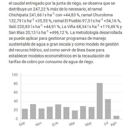
el caudal entregado por la junta de riego, se observa que se
distribuye un 247,22 % más de lo necesario, el ramal
-1
Chichipata 241,66 l s ha
con +44,83 %, ramal Churoloma
-1
-1
132,79 l s ha
+35,55 %, ramal El Pueblo 97,3 l s ha
+54,16 %,
-1
-1
Ilaló 220,83 l s ha
+44,91 %, La Viña 68,34 l s ha
+119,49 % y
-1
San Blas 20,13 l s ha
+496,12 %. La metodología desarrollada
se puede aplicar para gestionar programas de manejo
sustentable de agua a gran escala y como modelo de gestión
del recurso hídrico, así como servir de línea base para
establecer modelos econométricos en la recaudación de
tarifas de cobro por consumo de agua de riego.
Descargas