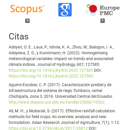
0
0
Citas
Adeyeri, O. E., Laux, P., Ishola, K. A., Zhou, W., Balogun, I. A.,
Adeyewa, Z. D., y Kunstmann, H. (2022). Homogenising
meteorological variables: Impact on trends and associated
climate indices. Journal of Hydrology, 607, 127585.
https://doi.org/10.1016/j.jhydrol.2022.127585
DOI:
https://doi.org/10.1016/j.jhydrol.2022.127585
Aguirre Escobar, C. P. (2017). Caracterización predial y de
infraestructura del sistema de riego Tumbaco, ramal
Chichipata, zona 3, 2016. Universidad Central del Ecuador.
http://www.dspace.uce.edu.ec/handle/25000/10522
Ali, M. H., y Mubarak, S. (2017). Effective rainfall calculation
methods for field crops: An overview, analysis and new
formulation. Asian Research Journal of Agriculture, 7(1), 1-12.
https://doi.org/10.9734/ARJA/2017/36812
DOI: