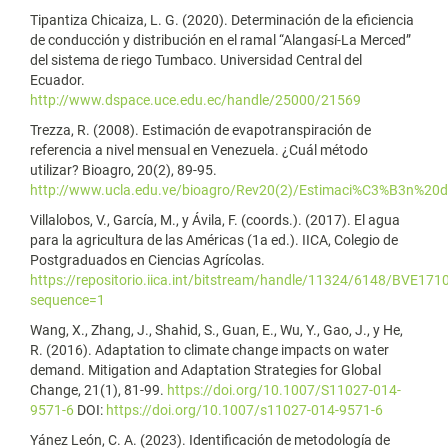
Tipantiza Chicaiza, L. G. (2020). Determinación de la eficiencia
de conducción y distribución en el ramal “Alangasí-La Merced”
del sistema de riego Tumbaco. Universidad Central del
Ecuador.
http://www.dspace.uce.edu.ec/handle/25000/21569
Trezza, R. (2008). Estimación de evapotranspiración de
referencia a nivel mensual en Venezuela. ¿Cuál método
utilizar? Bioagro, 20(2), 89-95.
http://www.ucla.edu.ve/bioagro/Rev20(2)/Estimaci%C3%B3n%20
Villalobos, V., García, M., y Ávila, F. (coords.). (2017). El agua
para la agricultura de las Américas (1a ed.). IICA, Colegio de
Postgraduados en Ciencias Agrícolas.
https://repositorio.iica.int/bitstream/handle/11324/6148/BVE17
sequence=1
Wang, X., Zhang, J., Shahid, S., Guan, E., Wu, Y., Gao, J., y He,
R. (2016). Adaptation to climate change impacts on water
demand. Mitigation and Adaptation Strategies for Global
Change, 21(1), 81-99.
https://doi.org/10.1007/S11027-014-
9571-6
DOI:
https://doi.org/10.1007/s11027-014-9571-6
Yánez León, C. A. (2023). Identificación de metodología de