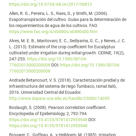
https://doi.org/10.9734/ARJA/2017/36812
Allen, R. G., Pereira, L. S., Raes, D., y Smith, M. (2006).
Evapotranspiración del cultivo. Guías para la determinación de
los requerimientos de agua de los cultivos. FAO.
https://www.fao.org/4/x0490s/x0490s00.htm
Alves, M. E. B., Mantovani, E. C., Sediyama, G. C., y Neves, J. C.
L. (2013). Estimate of the crop coefficient for Eucalyptus
cultivated under irrigation during initial growth. CERNE, 19(2),
247-253.
https://doi.org/10.1590/S0104-
77602013000200008
DOI:
https://doi.org/10.1590/S0104-
77602013000200008
Andrade Betancourt, V. S. (2018). Caracterización predial y de
infraestructura del sistema de riego Tumbaco, ramal Ilaló,
2016. Universidad Central del Ecuador.
http://www.dspace.uce.edu.ec/handle/25000/14055
Boslaugh, S. (2008). Pearson correlation coefficient.
Encyclopedia of Epidemiology, 2, 792-794.
https://doi.org/10.4135/9781412953948
DOI:
https://doi.org/10.4135/9781412953948
Brouwer, C., Goffeau, A., y Heibloem, M. (1985). Irrigation