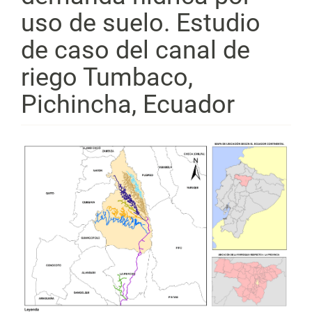
uso de suelo. Estudio
de caso del canal de
riego Tumbaco,
Pichincha, Ecuador
Barra
lateral
del
artículo