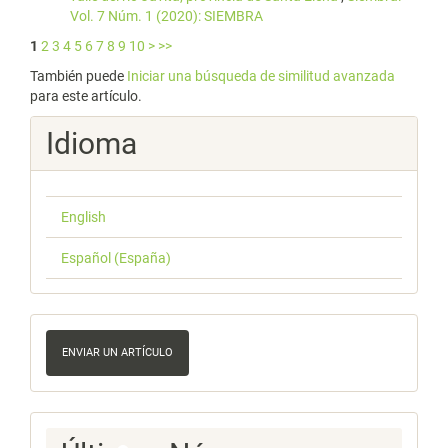
Vol. 7 Núm. 1 (2020): SIEMBRA
1
2
3
4
5
6
7
8
9
10
>
>>
También puede
Iniciar una búsqueda de similitud avanzada
para este artículo.
Idioma
English
Español (España)
Enviar
un
ENVIAR UN ARTÍCULO
artículo
Ultimos