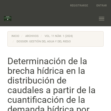
Navegación
REGISTRARSE
ENTRAR
principal
Contenido
principal
Toggl
Barra
navig
lateral
INICIO
ARCHIVOS
VOL. 11 NÚM. 1 (2024)
DOSSIER: GESTIÓN DEL AGUA Y DEL RIEGO
Determinación de la
brecha hídrica en la
distribución de
caudales a partir de la
cuantificación de la
demanda hídrica por