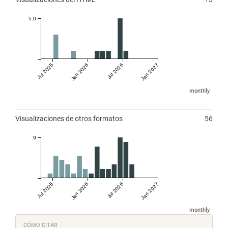
5.0
Jul 2025
Jan 2026
Jul 2026
Jan 2027
monthly
Visualizaciones de otros formatos
56
9
Jul 2025
Jan 2026
Jul 2026
Jan 2027
monthly
Detalles
CÓMO CITAR