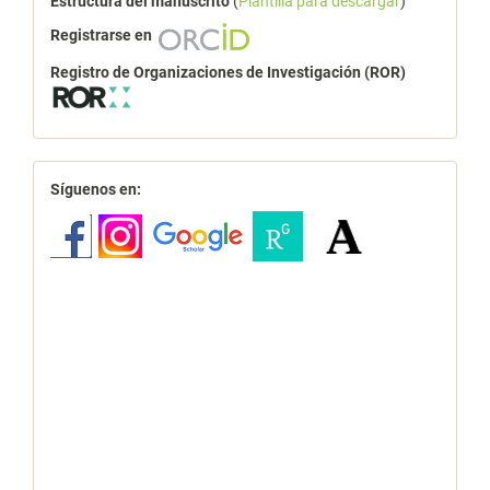
Estructura del manuscrito
(
Plantilla para descargar
)
Registrarse en
Registro de Organizaciones de Investigación (ROR)
redes
Síguenos en: