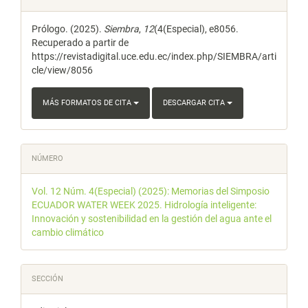
del
Prólogo. (2025).
Siembra
,
12
(4(Especial), e8056.
artículo
Recuperado a partir de
https://revistadigital.uce.edu.ec/index.php/SIEMBRA/arti
cle/view/8056
MÁS FORMATOS DE CITA
DESCARGAR CITA
NÚMERO
Vol. 12 Núm. 4(Especial) (2025): Memorias del Simposio
ECUADOR WATER WEEK 2025. Hidrología inteligente:
Innovación y sostenibilidad en la gestión del agua ante el
cambio climático
SECCIÓN