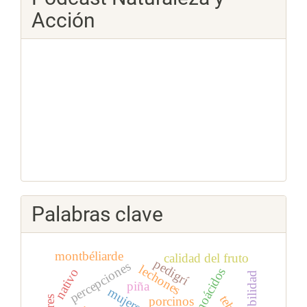
Acción
Palabras clave
montbéliarde
calidad del fruto
pedigrí
percepciones
lechones
aminoácidos
nativo
solubilidad
piña
porcinos