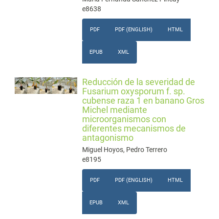
e8638
PDF
PDF (ENGLISH)
HTML
EPUB
XML
Reducción de la severidad de
Fusarium oxysporum f. sp.
cubense raza 1 en banano Gros
Michel mediante
microorganismos con
diferentes mecanismos de
antagonismo
Miguel Hoyos, Pedro Terrero
e8195
PDF
PDF (ENGLISH)
HTML
EPUB
XML