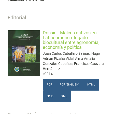
Publicado:
2025-07-04
Editorial
Dossier: Maíces nativos en
Latinoamérica: legado
biocultural entre agronomía,
economía y política
Juan Carlos Caballero Salinas, Hugo
Adrián Pizaña Vidal, Alma Amalia
González Cabañas, Francisco Guevara
Hernández
e9014
PDF
PDF (ENGLISH)
HTML
EPUB
XML