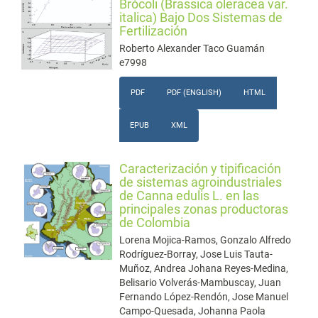
Brócoli (Brassica oleracea var.
italica) Bajo Dos Sistemas de
Fertilización
Roberto Alexander Taco Guamán
e7998
PDF
PDF (ENGLISH)
HTML
EPUB
XML
Caracterización y tipificación
de sistemas agroindustriales
de Canna edulis L. en las
principales zonas productoras
de Colombia
Lorena Mojica-Ramos, Gonzalo Alfredo
Rodríguez-Borray, Jose Luis Tauta-
Muñoz, Andrea Johana Reyes-Medina,
Belisario Volverás-Mambuscay, Juan
Fernando López-Rendón, Jose Manuel
Campo-Quesada, Johanna Paola