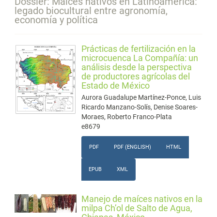
Dossier: Maíces nativos en Latinoamérica:
legado biocultural entre agronomía,
economía y política
Prácticas de fertilización en la
microcuenca La Compañía: un
análisis desde la perspectiva
de productores agrícolas del
Estado de México
Aurora Guadalupe Martínez-Ponce, Luis
Ricardo Manzano-Solís, Denise Soares-
Moraes, Roberto Franco-Plata
e8679
PDF
PDF (ENGLISH)
HTML
EPUB
XML
Manejo de maíces nativos en la
milpa Ch’ol de Salto de Agua,