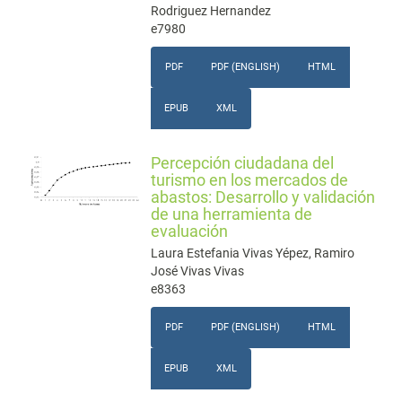
Rodriguez Hernandez
e7980
PDF
PDF (ENGLISH)
HTML
EPUB
XML
Percepción ciudadana del
turismo en los mercados de
abastos: Desarrollo y validación
de una herramienta de
evaluación
Laura Estefania Vivas Yépez, Ramiro
José Vivas Vivas
e8363
PDF
PDF (ENGLISH)
HTML
EPUB
XML