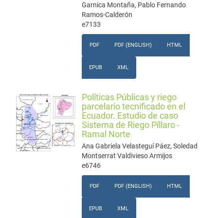
Garnica Montaña, Pablo Fernando
Ramos-Calderón
e7133
PDF
PDF (ENGLISH)
HTML
EPUB
XML
Políticas Públicas y riego
parcelario tecnificado en el
Ecuador. Estudio de caso
Sistema de Riego Píllaro -
Ramal Norte
Ana Gabriela Velasteguí Páez, Soledad
Montserrat Valdivieso Armijos
e6746
PDF
PDF (ENGLISH)
HTML
EPUB
XML