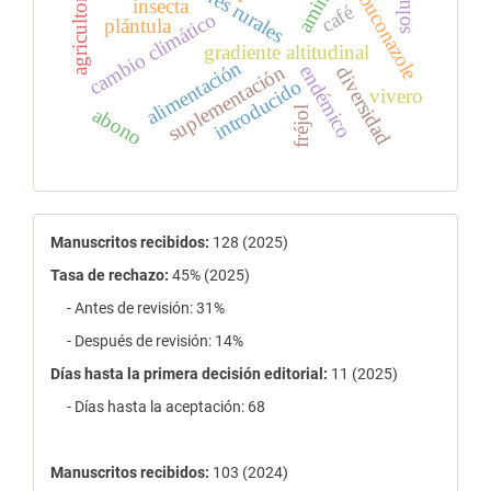
mujeres rurales
tebuconazole
agricultores
insecta
café
cambio climático
plántula
gradiente altitudinal
alimentación
suplementación
endémico
diversidad
introducido
vivero
abono
fréjol
estadísticas
Manuscritos recibidos:
128 (2025)
Tasa de rechazo
:
45% (2025)
- Antes de revisión: 31%
- Después de revisión: 14%
Días hasta la primera decisión editorial:
11 (2025)
- Días hasta la aceptación: 68
Manuscritos recibidos:
103 (2024)