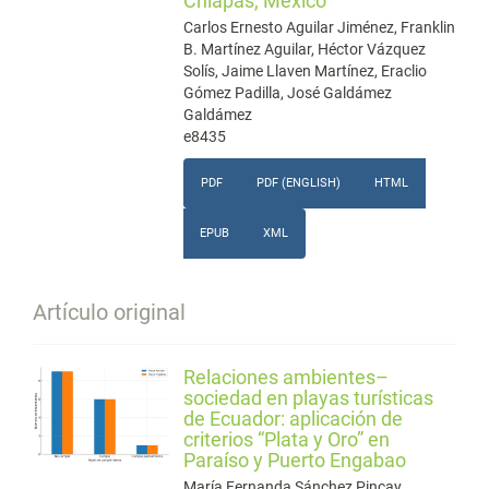
Chiapas, México
Carlos Ernesto Aguilar Jiménez, Franklin
B. Martínez Aguilar, Héctor Vázquez
Solís, Jaime Llaven Martínez, Eraclio
Gómez Padilla, José Galdámez
Galdámez
e8435
PDF
PDF (ENGLISH)
HTML
EPUB
XML
Artículo original
Relaciones ambientes–
sociedad en playas turísticas
de Ecuador: aplicación de
criterios “Plata y Oro” en
Paraíso y Puerto Engabao
María Fernanda Sánchez Pincay