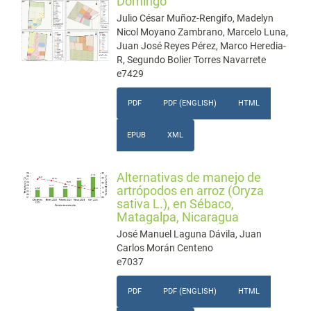
Domingo
Julio César Muñoz-Rengifo, Madelyn
Nicol Moyano Zambrano, Marcelo Luna,
Juan José Reyes Pérez, Marco Heredia-
R, Segundo Bolier Torres Navarrete
e7429
PDF
PDF (ENGLISH)
HTML
EPUB
XML
Alternativas de manejo de
artrópodos en arroz (Oryza
sativa L.), en Sébaco,
Matagalpa, Nicaragua
José Manuel Laguna Dávila, Juan
Carlos Morán Centeno
e7037
PDF
PDF (ENGLISH)
HTML