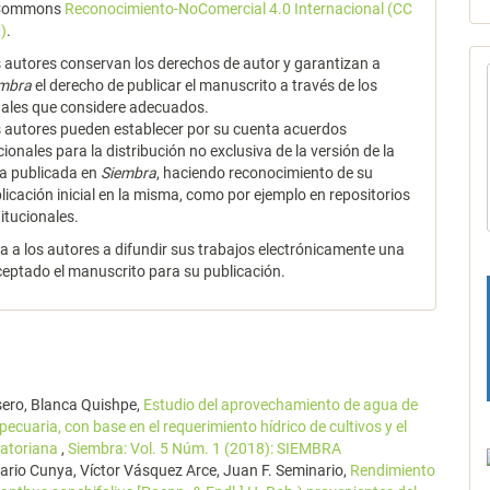
 Commons
Reconocimiento-NoComercial 4.0 Internacional (CC
)
.
 autores conservan los derechos de autor y garantizan a
embra
el derecho de publicar el manuscrito a través de los
ales que considere adecuados.
 autores pueden establecer por su cuenta acuerdos
cionales para la distribución no exclusiva de la versión de la
a publicada en
Siembra
, haciendo reconocimiento de su
licación inicial en la misma, como por ejemplo en repositorios
titucionales.
za a los autores a difundir sus trabajos electrónicamente una
ceptado el manuscrito para su publicación.
sero, Blanca Quishpe,
Estudio del aprovechamiento de agua de
ecuaria, con base en el requerimiento hídrico de cultivos y el
cuatoriana
,
Siembra: Vol. 5 Núm. 1 (2018): SIEMBRA
ario Cunya, Víctor Vásquez Arce, Juan F. Seminario,
Rendimiento