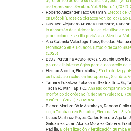
agronómico de ocho cultivares de yacón (Smalla
norte peruano
,
Siembra: Vol. 9 Núm. 1 (2022)
Roberto Alexander Taco Guamán,
Efectos del C
en Brócoli (Brassica oleracea var. italica) Bajo
Gustavo Alejandro Arteaga Chamorro, Randon St
la absorción de nutrimentos en el cultivo de p
producción de semilla prebásica
,
Siembra: Vol
Ana Gabriela Velasteguí Páez, Soledad Montser
tecnificado en el Ecuador. Estudio de caso Sist
(2025)
Betty Peregrina Acaro Reyes, Stefania Cevallos
potencial biotecnológico para el desarrollo de 
Hernán Sancho, Eloy Molina,
Efecto del Mg y pH
cultivadas en solución hidropónica
,
Siembra: V
Tamara Fukalova Fukalova , Beatriz Brito G., T
Tacan P., Iván Tapia C.,
Análisis comparativo de
morfotipo de orégano (Origanum vulgare L.) cul
8 Núm. 1 (2021): SIEMBRA
Blanca Maritza Chile Asimbaya, Randon Stalin O
riego Tumbaco en Ecuador
,
Siembra: Vol. 8 N
Lucas Martínez Reyes, Carlos Ernesto Aguilar
Galdámez, Juan Alonso Morales Cabrera, Frankl
Padilla,
Biofertilización y fertilización química 