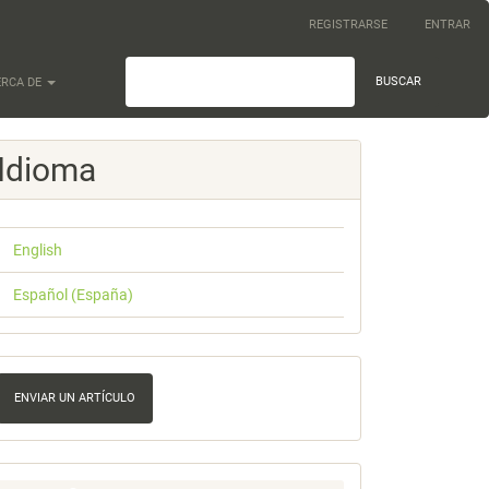
REGISTRARSE
ENTRAR
BUSCAR
ERCA DE
Idioma
English
Español (España)
nviar
n
ENVIAR UN ARTÍCULO
rtículo