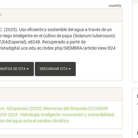
monthly
les
R
. (2025). Uso eficiente y sostenible del agua a través de un
lo
e riego inteligente en el cultivo de papa (Solanum tuberosum).
12
(4(Especial), e8248. Recuperado a partir de
evistadigital.uce.edu.ec/index.php/SIEMBRA/article/view/824
RMATOS DE CITA
DESCARGAR CITA
úm. 4(Especial) (2025): Memorias del Simposio ECUADOR
K 2025. Hidrología inteligente: Innovación y sostenibilidad
ión del agua ante el cambio climático