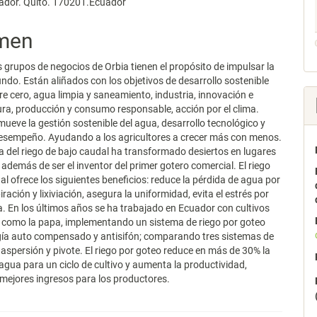
ador. Quito. 170201.Ecuador
pal
men
lo
s grupos de negocios de Orbia tienen el propósito de impulsar la
undo. Están aliñados con los objetivos de desarrollo sostenible
e cero, agua limpia y saneamiento, industria, innovación e
ura, producción y consumo responsable, acción por el clima.
ueve la gestión sostenible del agua, desarrollo tecnológico y
desempeño. Ayudando a los agricultores a crecer más con menos.
a del riego de bajo caudal ha transformado desiertos en lugares
 además de ser el inventor del primer gotero comercial. El riego
al ofrece los siguientes beneficios: reduce la pérdida de agua por
ación y lixiviación, asegura la uniformidad, evita el estrés por
a. En los últimos años se ha trabajado en Ecuador con cultivos
 como la papa, implementando un sistema de riego por goteo
gía auto compensado y antisifón; comparando tres sistemas de
, aspersión y pivote. El riego por goteo reduce en más de 30% la
agua para un ciclo de cultivo y aumenta la productividad,
mejores ingresos para los productores.