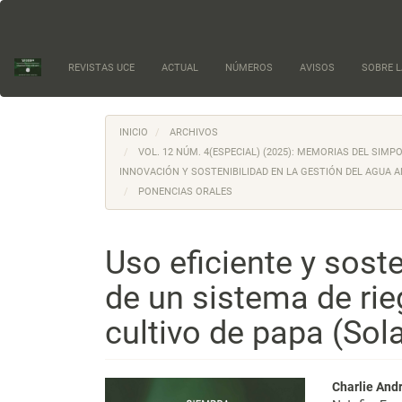
Navegación
principal
Contenido
principal
REVISTAS UCE
ACTUAL
NÚMEROS
AVISOS
SOBRE L
Barra
lateral
INICIO
ARCHIVOS
VOL. 12 NÚM. 4(ESPECIAL) (2025): MEMORIAS DEL SIM
INNOVACIÓN Y SOSTENIBILIDAD EN LA GESTIÓN DEL AGUA A
PONENCIAS ORALES
Uso eficiente y soste
de un sistema de rieg
cultivo de papa (So
Barra
Conte
Charlie And