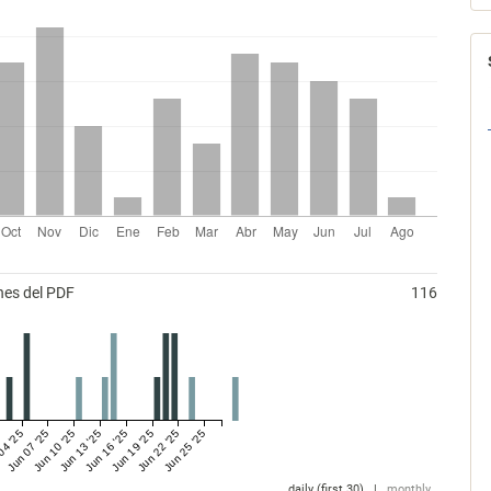
nes del PDF
116
04 '25
Jun 07 '25
Jun 10 '25
Jun 13 '25
Jun 16 '25
Jun 19 '25
Jun 22 '25
Jun 25 '25
daily (first 30)
|
monthly