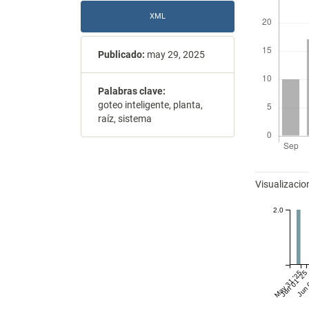
XML
Publicado:
may 29, 2025
Palabras clave:
goteo inteligente, planta,
raíz, sistema
Métricas
Visualizacio
2.0
May 31 '25
Jun 01 '25
Jun 