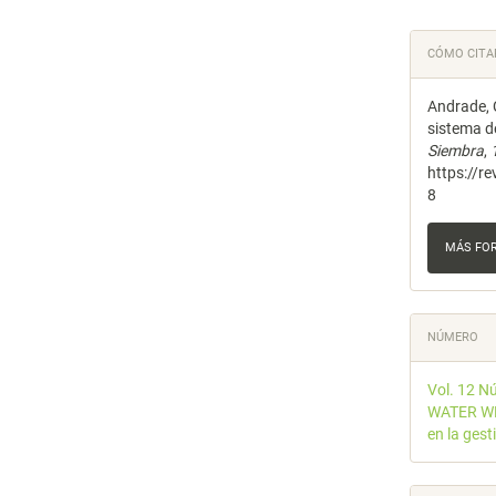
Detal
CÓMO CITA
del
Andrade, C
artícu
sistema d
Siembra
,
https://r
8
MÁS FO
NÚMERO
Vol. 12 N
WATER WEE
en la gest