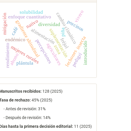
vivero
solubilidad
cambio climático
mitigación
enfoque cuantitativo
nativo
porcinos
gradiente altitudinal
diversidad
café
alimentación
suplementación
piña
insecta
endémico
fréjol
percepciones
introducido
agricultores
rendimiento
zona
mujeres rurales
lechones
pedigrí
abono
plántula
estadísticas
Manuscritos recibidos:
128 (2025)
Tasa de rechazo
:
45% (2025)
- Antes de revisión: 31%
- Después de revisión: 14%
Días hasta la primera decisión editorial:
11 (2025)