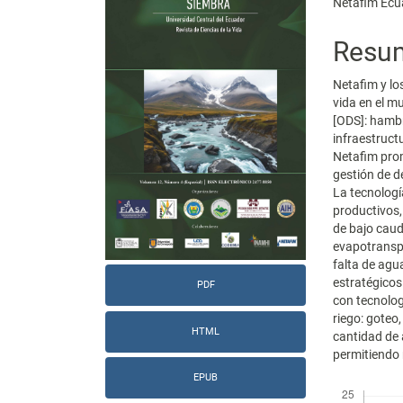
Netafim Ecu
lateral
princi
del
del
Resu
artículo
artícu
Netafim y lo
vida en el m
[ODS]: hambr
infraestruct
Netafim prom
gestión de 
La tecnologí
productivos,
de bajo caud
evapotranspir
falta de agu
estratégicos
PDF
con tecnolo
riego: goteo
HTML
cantidad de 
permitiendo 
EPUB
Descargas