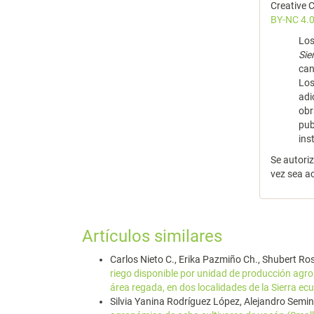
Creative
BY-NC 4.0
Los
Si
can
Los
adi
obr
pub
ins
Se autori
vez sea a
Artículos similares
Carlos Nieto C., Erika Pazmiño Ch., Shubert Ro
riego disponible por unidad de producción agrop
área regada, en dos localidades de la Sierra e
Silvia Yanina Rodríguez López, Alejandro Semin