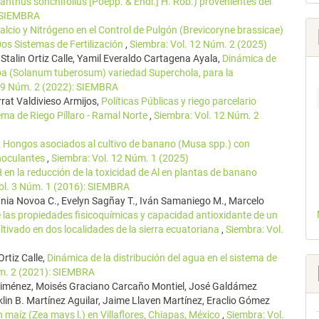
nthus sonchifolius [Poepp. & Endl.] H. Rob.) provenientes del
: SIEMBRA
alcio y Nitrógeno en el Control de Pulgón (Brevicoryne brassicae)
 Dos Sistemas de Fertilización
,
Siembra: Vol. 12 Núm. 2 (2025)
alin Ortiz Calle, Yamil Everaldo Cartagena Ayala,
Dinámica de
apa (Solanum tuberosum) variedad Superchola, para la
. 9 Núm. 2 (2022): SIEMBRA
rat Valdivieso Armijos,
Políticas Públicas y riego parcelario
ema de Riego Píllaro - Ramal Norte
,
Siembra: Vol. 12 Núm. 2
,
Hongos asociados al cultivo de banano (Musa spp.) con
inoculantes
,
Siembra: Vol. 12 Núm. 1 (2025)
 en la reducción de la toxicidad de Al en plantas de banano
ol. 3 Núm. 1 (2016): SIEMBRA
ania Novoa C., Evelyn Sagñay T., Iván Samaniego M., Marcelo
 las propiedades fisicoquímicas y capacidad antioxidante de un
tivado en dos localidades de la sierra ecuatoriana
,
Siembra: Vol.
rtiz Calle,
Dinámica de la distribución del agua en el sistema de
úm. 2 (2021): SIEMBRA
 Jiménez, Moisés Graciano Carcaño Montiel, José Galdámez
in B. Martínez Aguilar, Jaime Llaven Martínez, Eraclio Gómez
en maíz (Zea mays l.) en Villaflores, Chiapas, México
,
Siembra: Vol.