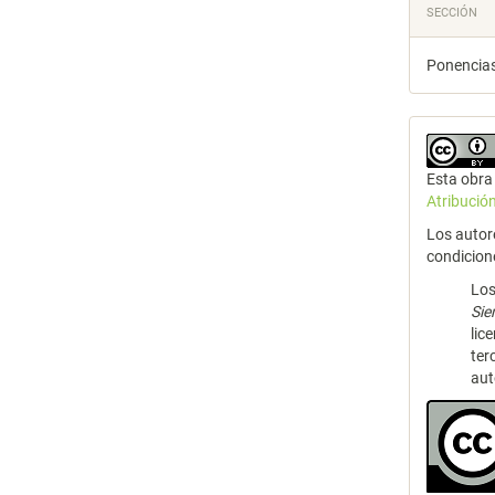
SECCIÓN
Ponencias
Esta obra 
Atribució
Los autor
condicion
Los
Si
lic
ter
aut