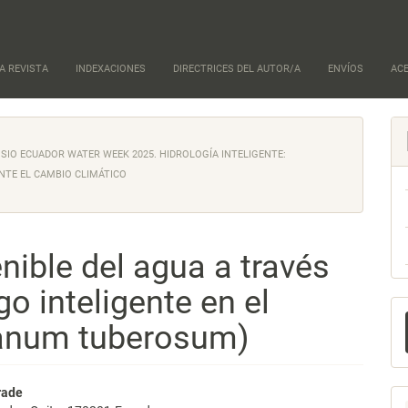
A REVISTA
INDEXACIONES
DIRECTRICES DEL AUTOR/A
ENVÍOS
AC
POSIO ECUADOR WATER WEEK 2025. HIDROLOGÍA INTELIGENTE:
NTE EL CAMBIO CLIMÁTICO
nible del agua a través
o inteligente en el
E
lanum tuberosum)
u
a
nido
rade