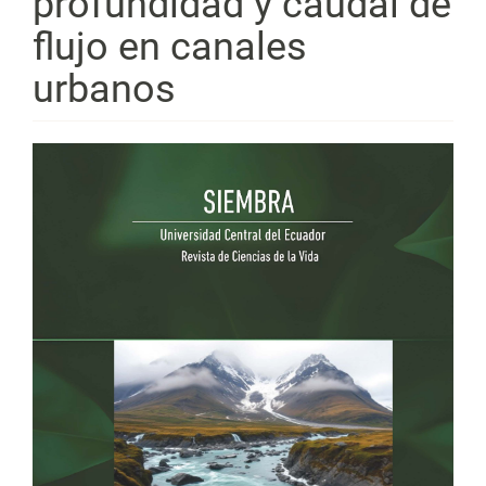
profundidad y caudal de
flujo en canales
urbanos
Barra
lateral
del
artículo