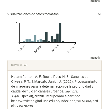
monthly
Visualizaciones de otros formatos
61
15
Jul 2025
Jan 2026
Jul 2026
Jan 2027
monthly
Detalles
CÓMO CITAR
del
Hatum Ponton, A. F., Rocha Paes, N. B., Sanches de
artículo
Oliveira, P. T., & Marcato Junior, J. (2025). Procesamiento
de imágenes para la determinación de la profundidad y
caudal de flujo en canales urbanos.
Siembra
,
12
(4(Especial), e8298. Recuperado a partir de
https://revistadigital.uce.edu.ec/index.php/SIEMBRA/arti
cle/view/8298