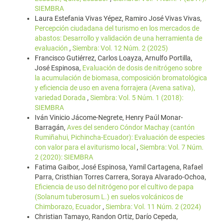
SIEMBRA
Laura Estefania Vivas Yépez, Ramiro José Vivas Vivas,
Percepción ciudadana del turismo en los mercados de
abastos: Desarrollo y validación de una herramienta de
evaluación
,
Siembra: Vol. 12 Núm. 2 (2025)
Francisco Gutiérrez, Carlos Loayza, Arnulfo Portilla,
José Espinosa,
Evaluación de dosis de nitrógeno sobre
la acumulación de biomasa, composición bromatológica
y eficiencia de uso en avena forrajera (Avena sativa),
variedad Dorada
,
Siembra: Vol. 5 Núm. 1 (2018):
SIEMBRA
Iván Vinicio Jácome-Negrete, Henry Paúl Monar-
Barragán,
Aves del sendero Cóndor Machay (cantón
Rumiñahui, Pichincha-Ecuador): Evaluación de especies
con valor para el aviturismo local
,
Siembra: Vol. 7 Núm.
2 (2020): SIEMBRA
Fatima Gaibor, José Espinosa, Yamil Cartagena, Rafael
Parra, Cristhian Torres Carrera, Soraya Alvarado-Ochoa,
Eficiencia de uso del nitrógeno por el cultivo de papa
(Solanum tuberosum L.) en suelos volcánicos de
Chimborazo, Ecuador
,
Siembra: Vol. 11 Núm. 2 (2024)
Christian Tamayo, Randon Ortiz, Darío Cepeda,