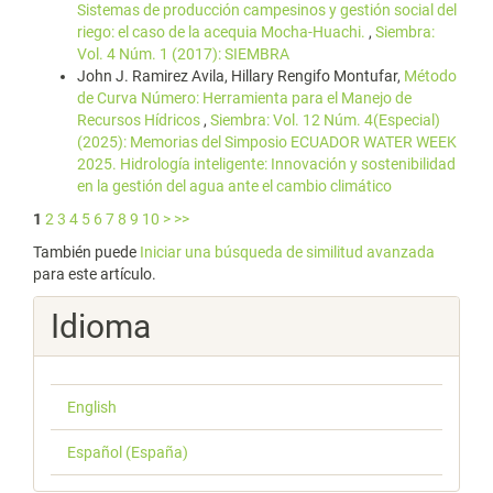
Sistemas de producción campesinos y gestión social del
riego: el caso de la acequia Mocha-Huachi.
,
Siembra:
Vol. 4 Núm. 1 (2017): SIEMBRA
John J. Ramirez Avila, Hillary Rengifo Montufar,
Método
de Curva Número: Herramienta para el Manejo de
Recursos Hídricos
,
Siembra: Vol. 12 Núm. 4(Especial)
(2025): Memorias del Simposio ECUADOR WATER WEEK
2025. Hidrología inteligente: Innovación y sostenibilidad
en la gestión del agua ante el cambio climático
1
2
3
4
5
6
7
8
9
10
>
>>
También puede
Iniciar una búsqueda de similitud avanzada
para este artículo.
Idioma
English
Español (España)