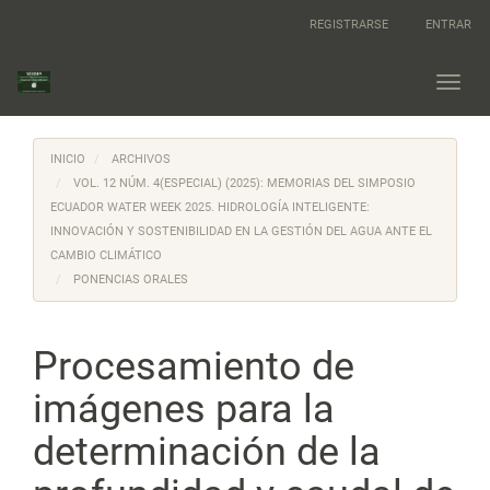
Navegación
REGISTRARSE
ENTRAR
principal
Contenido
principal
Toggl
Barra
navig
lateral
INICIO
ARCHIVOS
VOL. 12 NÚM. 4(ESPECIAL) (2025): MEMORIAS DEL SIMPOSIO
ECUADOR WATER WEEK 2025. HIDROLOGÍA INTELIGENTE:
INNOVACIÓN Y SOSTENIBILIDAD EN LA GESTIÓN DEL AGUA ANTE EL
CAMBIO CLIMÁTICO
PONENCIAS ORALES
Procesamiento de
imágenes para la
determinación de la