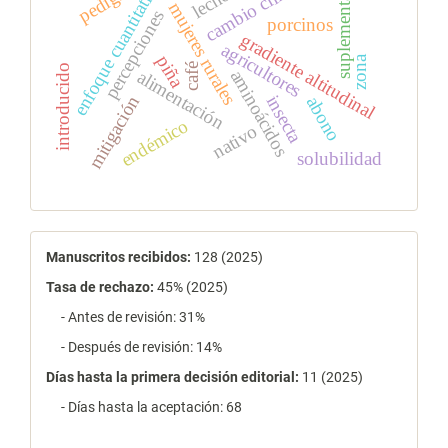
suplementación
cambio climático
enfoque cuantitativo
pedigrí
mujeres rurales
percepciones
porcinos
gradiente altitudinal
agricultores
piña
zona
café
introducido
aminoácidos
alimentación
insecta
mitigación
abono
endémico
nativo
solubilidad
estadísticas
Manuscritos recibidos:
128 (2025)
Tasa de rechazo
:
45% (2025)
- Antes de revisión: 31%
- Después de revisión: 14%
Días hasta la primera decisión editorial:
11 (2025)
- Días hasta la aceptación: 68