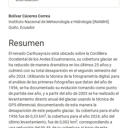
Contenido
Bolívar Cáceres Correa
Instituto Nacional de Meteorología e Hidrología [INAMHI].
principal
Quito, Ecuador
del
Resumen
artículo
El nevado Carihuayrazo está ubicado sobre la Cordillera
Occidental de los Andes Ecuatorianos, su cobertura glaciar se
ha reducido de manera dramática en los últimos 25 años y
culminó con su total desaparición en el segundo semestre del
año 2024. Utilizando la técnica de la fotogrametría digital, para
el análisis de las primeras fotografías que datan del año de
1956, se ha documentado su evolución tomando como punto
de partida ese año, y a partir del año de 2003 se ha realizado el
levantamiento directo anual del glaciar usando la técnica de
GPS diferencial, documentando de esta manera la
desaparición de este pequeño glaciar. Su cobertura para el año
2
1956 fue de 0,33 km
, la cobertura para el año 2024, año del
2
último levantamiento, fue de 0,002 km
, correspondiendo a
una reducción del 99,4% de su cobertura al inicio de este