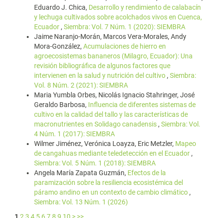
Eduardo J. Chica,
Desarrollo y rendimiento de calabacín
y lechuga cultivados sobre acolchados vivos en Cuenca,
Ecuador
,
Siembra: Vol. 7 Núm. 1 (2020): SIEMBRA
Jaime Naranjo-Morán, Marcos Vera-Morales, Andy
Mora-González,
Acumulaciones de hierro en
agroecosistemas bananeros (Milagro, Ecuador): Una
revisión bibliográfica de algunos factores que
intervienen en la salud y nutrición del cultivo
,
Siembra:
Vol. 8 Núm. 2 (2021): SIEMBRA
Maria Yumbla Orbes, Nicolás Ignacio Stahringer, José
Geraldo Barbosa,
Influencia de diferentes sistemas de
cultivo en la calidad del tallo y las características de
macronutrientes en Solidago canadensis
,
Siembra: Vol.
4 Núm. 1 (2017): SIEMBRA
Wilmer Jiménez, Verónica Loayza, Eric Metzler,
Mapeo
de cangahuas mediante teledetección en el Ecuador
,
Siembra: Vol. 5 Núm. 1 (2018): SIEMBRA
Angela María Zapata Guzmán,
Efectos de la
paramización sobre la resiliencia ecosistémica del
páramo andino en un contexto de cambio climático
,
Siembra: Vol. 13 Núm. 1 (2026)
1
2
3
4
5
6
7
8
9
10
>
>>