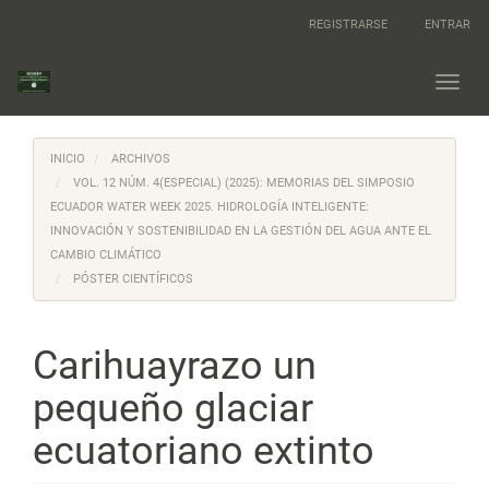
Navegación
REGISTRARSE
ENTRAR
principal
Contenido
principal
Toggl
Barra
navig
lateral
INICIO
ARCHIVOS
VOL. 12 NÚM. 4(ESPECIAL) (2025): MEMORIAS DEL SIMPOSIO
ECUADOR WATER WEEK 2025. HIDROLOGÍA INTELIGENTE:
INNOVACIÓN Y SOSTENIBILIDAD EN LA GESTIÓN DEL AGUA ANTE EL
CAMBIO CLIMÁTICO
PÓSTER CIENTÍFICOS
Carihuayrazo un
pequeño glaciar
ecuatoriano extinto