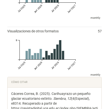
Jul 2025
Jan 2026
Jul 2026
Jan 2027
monthly
Visualizaciones de otros formatos
57
9
Jul 2025
Jan 2026
Jul 2026
Jan 2027
monthly
Detalles
CÓMO CITAR
del
Cáceres Correa, B. (2025). Carihuayrazo un pequeño
artículo
glaciar ecuatoriano extinto.
Siembra
,
12
(4(Especial),
e8314. Recuperado a partir de
https://revistadigital.uce.edu.ec/index.php/SIEMBRA/arti