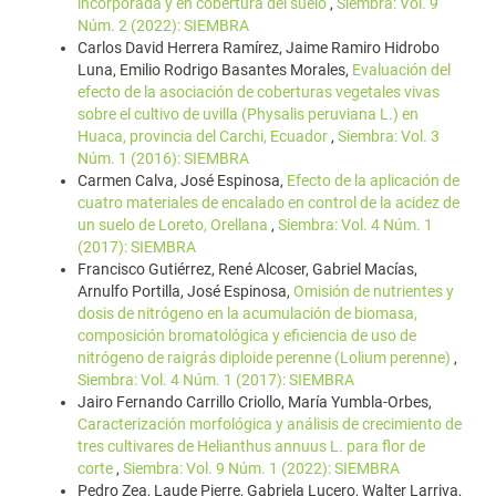
incorporada y en cobertura del suelo
,
Siembra: Vol. 9
Núm. 2 (2022): SIEMBRA
Carlos David Herrera Ramírez, Jaime Ramiro Hidrobo
Luna, Emilio Rodrigo Basantes Morales,
Evaluación del
efecto de la asociación de coberturas vegetales vivas
sobre el cultivo de uvilla (Physalis peruviana L.) en
Huaca, provincia del Carchi, Ecuador
,
Siembra: Vol. 3
Núm. 1 (2016): SIEMBRA
Carmen Calva, José Espinosa,
Efecto de la aplicación de
cuatro materiales de encalado en control de la acidez de
un suelo de Loreto, Orellana
,
Siembra: Vol. 4 Núm. 1
(2017): SIEMBRA
Francisco Gutiérrez, René Alcoser, Gabriel Macías,
Arnulfo Portilla, José Espinosa,
Omisión de nutrientes y
dosis de nitrógeno en la acumulación de biomasa,
composición bromatológica y eficiencia de uso de
nitrógeno de raigrás diploide perenne (Lolium perenne)
,
Siembra: Vol. 4 Núm. 1 (2017): SIEMBRA
Jairo Fernando Carrillo Criollo, María Yumbla-Orbes,
Caracterización morfológica y análisis de crecimiento de
tres cultivares de Helianthus annuus L. para flor de
corte
,
Siembra: Vol. 9 Núm. 1 (2022): SIEMBRA
Pedro Zea, Laude Pierre, Gabriela Lucero, Walter Larriva,