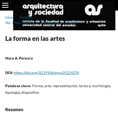
Inicio
/
Archivos
/
Vol. 2 Núm. 22 (2022): Arquitectura y Sociedad
/
Arte
La forma en las artes
Nora A. Pereyra
DOI:
https://doi.org/10.29166/ays.v2i22.4274
Palabras clave:
Forma, arte, representación, lectura, morfología,
tipología, dispositivo
Resumen