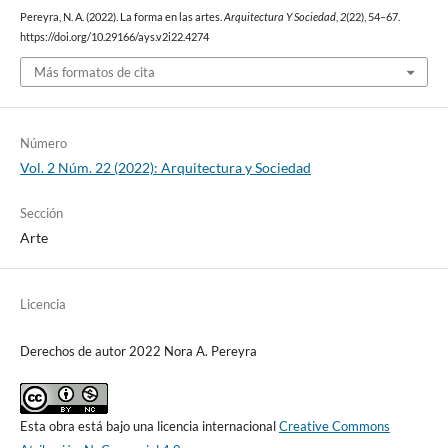
Pereyra, N. A. (2022). La forma en las artes.
Arquitectura Y Sociedad
,
2
(22), 54–67.
https://doi.org/10.29166/ays.v2i22.4274
Más formatos de cita
Número
Vol. 2 Núm. 22 (2022): Arquitectura y Sociedad
Sección
Arte
Licencia
Derechos de autor 2022 Nora A. Pereyra
Esta obra está bajo una licencia internacional
Creative Commons