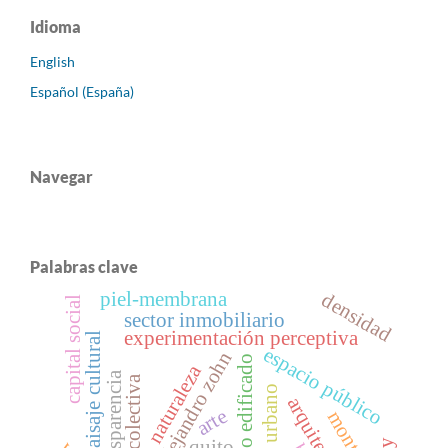
Idioma
English
Español (España)
Navegar
Palabras clave
piel-membrana
densidad
capital social
sector inmobiliario
experimentación perceptiva
paisaje cultural
espacio público
alejandro zohn
patrimonio edificado
naturaleza
transparencia
arquitectura
arte
montante
quito