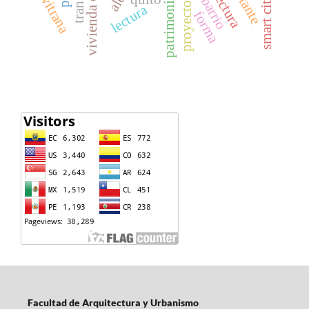
vivienda colectiva
proyecto urbano
smart city
vitrana
barrio
lectura
forma
Facultad de Arquitectura y Urbanismo