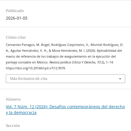
Publicado
2026-01-05
Cómo citar
Cervantes Penagos, M. Ángel, Rodríguez Carpinteiro, V., Montiel Rodríguez, D.
A., Aguilar Hernández, V. H., & Mora Hernández, M. I. (2026). Aplicabilidad del
marco de referencia de los trabajos de aseguramiento en la ejecución del
peritaje contable en México.
Revista Jurídica Crítica Y Derecho
,
7
(12), 1–14.
https://doi.org/10.29166/cyd.v7i12.9576
Más formatos de cita
Número
Vol. 7 Núm. 12 (2026): Desafíos contemporáneos del derecho
y la democracia
Sección