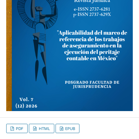
PDF
HTML
EPUB