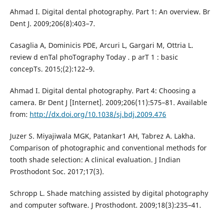
Ahmad I. Digital dental photography. Part 1: An overview. Br
Dent J. 2009;206(8):403–7.
Casaglia A, Dominicis PDE, Arcuri L, Gargari M, Ottria L.
review d enTal phoTography Today . p arT 1 : basic
concepTs. 2015;(2):122–9.
Ahmad I. Digital dental photography. Part 4: Choosing a
camera. Br Dent J [Internet]. 2009;206(11):575–81. Available
from:
http://dx.doi.org/10.1038/sj.bdj.2009.476
Juzer S. Miyajiwala MGK, Patankar1 AH, Tabrez A. Lakha.
Comparison of photographic and conventional methods for
tooth shade selection: A clinical evaluation. J Indian
Prosthodont Soc. 2017;17(3).
Schropp L. Shade matching assisted by digital photography
and computer software. J Prosthodont. 2009;18(3):235–41.