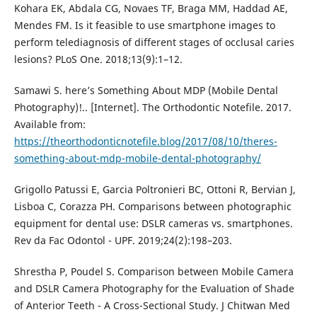
Kohara EK, Abdala CG, Novaes TF, Braga MM, Haddad AE,
Mendes FM. Is it feasible to use smartphone images to
perform telediagnosis of different stages of occlusal caries
lesions? PLoS One. 2018;13(9):1–12.
Samawi S. here’s Something About MDP (Mobile Dental
Photography)!.. [Internet]. The Orthodontic Notefile. 2017.
Available from:
https://theorthodonticnotefile.blog/2017/08/10/theres-
something-about-mdp-mobile-dental-photography/
Grigollo Patussi E, Garcia Poltronieri BC, Ottoni R, Bervian J,
Lisboa C, Corazza PH. Comparisons between photographic
equipment for dental use: DSLR cameras vs. smartphones.
Rev da Fac Odontol - UPF. 2019;24(2):198–203.
Shrestha P, Poudel S. Comparison between Mobile Camera
and DSLR Camera Photography for the Evaluation of Shade
of Anterior Teeth - A Cross-Sectional Study. J Chitwan Med