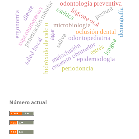
penetración tubular
odontología preventiva
diente
postura
supernumerarios
estética
higiene oral
demografía
ergonomía
microbiologia
hidróxido de calcio
oclusión dental
ágar
saliva
odontopediatria
salud bucal
lengua
cemento obturador
maloclusión
estrés
epidemiología
periodoncia
Número actual