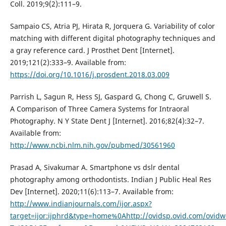
Coll. 2019;9(2):111–9.
Sampaio CS, Atria PJ, Hirata R, Jorquera G. Variability of color
matching with different digital photography techniques and
a gray reference card. J Prosthet Dent [Internet].
2019;121(2):333–9. Available from:
https://doi.org/10.1016/j.prosdent.2018.03.009
Parrish L, Sagun R, Hess SJ, Gaspard G, Chong C, Gruwell S.
A Comparison of Three Camera Systems for Intraoral
Photography. N Y State Dent J [Internet]. 2016;82(4):32–7.
Available from:
http://www.ncbi.nlm.nih.gov/pubmed/30561960
Prasad A, Sivakumar A. Smartphone vs dslr dental
photography among orthodontists. Indian J Public Heal Res
Dev [Internet]. 2020;11(6):113–7. Available from:
http://www.indianjournals.com/ijor.aspx?
target=ijor:ijphrd&type=home%0Ahttp://ovidsp.ovid.com/ovidw