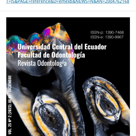
T=JS&PAGE=reference&D=emexb&NEWS=N&AN=2004762168