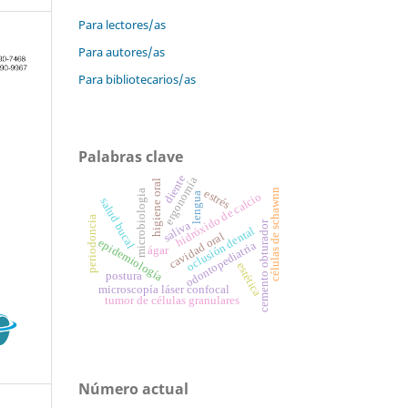
Para lectores/as
Para autores/as
Para bibliotecarios/as
Palabras clave
diente
ergonomía
higiene oral
células de schawnn
estrés
microbiologia
lengua
hidróxido de calcio
salud bucal
periodoncia
cemento obturador
saliva
oclusión dental
cavidad oral
epidemiología
odontopediatria
ágar
estética
postura
microscopía láser confocal
tumor de células granulares
Número actual