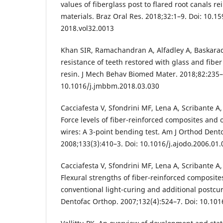
values of fiberglass post to flared root canals re
materials. Braz Oral Res. 2018;32:1–9. Doi: 10.
2018.vol32.0013
Khan SIR, Ramachandran A, Alfadley A, Baskarado
resistance of teeth restored with glass and fibe
resin. J Mech Behav Biomed Mater. 2018;82:235–
10.1016/j.jmbbm.2018.03.030
Cacciafesta V, Sfondrini MF, Lena A, Scribante A, V
Force levels of fiber-reinforced composites and o
wires: A 3-point bending test. Am J Orthod Dent
2008;133(3):410–3. Doi: 10.1016/j.ajodo.2006.01.
Cacciafesta V, Sfondrini MF, Lena A, Scribante A, V
Flexural strengths of fiber-reinforced composit
conventional light-curing and additional postcu
Dentofac Orthop. 2007;132(4):524–7. Doi: 10.101