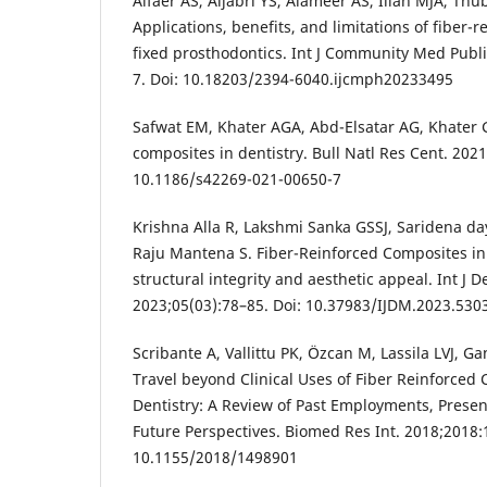
Alfaer AS, Aljabri YS, Alameer AS, Illah MJA, Thu
Applications, benefits, and limitations of fiber-
fixed prosthodontics. Int J Community Med Publi
7. Doi: 10.18203/2394-6040.ijcmph20233495
Safwat EM, Khater AGA, Abd-Elsatar AG, Khater G
composites in dentistry. Bull Natl Res Cent. 2021
10.1186/s42269-021-00650-7
Krishna Alla R, Lakshmi Sanka GSSJ, Saridena d
Raju Mantena S. Fiber-Reinforced Composites in
structural integrity and aesthetic appeal. Int J D
2023;05(03):78–85. Doi: 10.37983/IJDM.2023.530
Scribante A, Vallittu PK, Özcan M, Lassila LVJ, Ga
Travel beyond Clinical Uses of Fiber Reinforced 
Dentistry: A Review of Past Employments, Presen
Future Perspectives. Biomed Res Int. 2018;2018:1
10.1155/2018/1498901