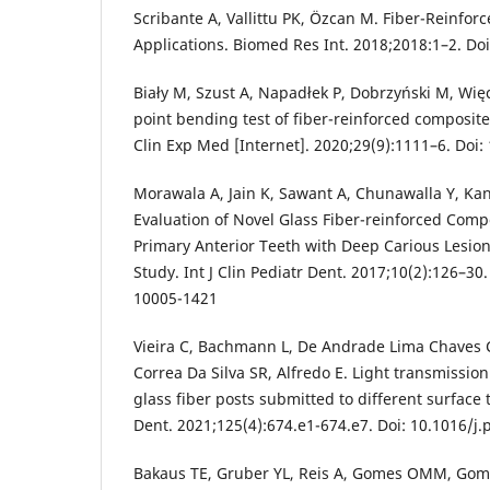
Scribante A, Vallittu PK, Özcan M. Fiber-Reinfor
Applications. Biomed Res Int. 2018;2018:1–2. D
Biały M, Szust A, Napadłek P, Dobrzyński M, Wię
point bending test of fiber-reinforced composite
Clin Exp Med [Internet]. 2020;29(9):1111–6. Do
Morawala A, Jain K, Sawant A, Chunawalla Y, Kan
Evaluation of Novel Glass Fiber-reinforced Comp
Primary Anterior Teeth with Deep Carious Lesion
Study. Int J Clin Pediatr Dent. 2017;10(2):126–30.
10005-1421
Vieira C, Bachmann L, De Andrade Lima Chaves C
Correa Da Silva SR, Alfredo E. Light transmissio
glass fiber posts submitted to different surface 
Dent. 2021;125(4):674.e1-674.e7. Doi: 10.1016/j
Bakaus TE, Gruber YL, Reis A, Gomes OMM, Gom