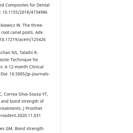
ced Composites for Dental
oi: 10.1155/2018/4734986
ckiewicz W. The three-
 root canal posts. Adv
i: 10.17219/acem/125426
chan NS, Talathi R.
osite Technique for
s: A 12-month Clinical
 Doi: 10.5005/jp-journals-
, Correa Silva-Sousa YT,
n and bond strength of
treatments. J Prosthet
.prosdent.2020.11.031
es GM. Bond strength