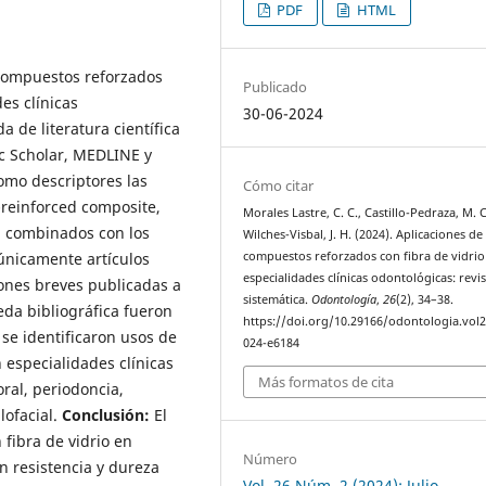
PDF
HTML
s compuestos reforzados
Publicado
des clínicas
30-06-2024
 de literatura científica
c Scholar, MEDLINE y
omo descriptores las
Cómo citar
-reinforced composite,
Morales Lastre, C. C., Castillo-Pedraza, M. C
s, combinados con los
Wilches-Visbal, J. H. (2024). Aplicaciones de
únicamente artículos
compuestos reforzados con fibra de vidrio
especialidades clínicas odontológicas: revi
iones breves publicadas a
sistemática.
Odontología
,
26
(2), 34–38.
eda bibliográfica fueron
https://doi.org/10.29166/odontologia.vol2
 se identificaron usos de
024-e6184
 especialidades clínicas
Más formatos de cita
ral, periodoncia,
lofacial.
Conclusión:
El
fibra de vidrio en
Número
n resistencia y dureza
Vol. 26 Núm. 2 (2024): Julio -