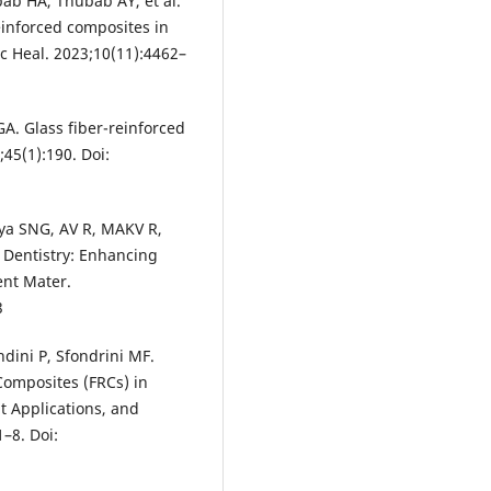
bab HA, Thubab AY, et al.
reinforced composites in
c Heal. 2023;10(11):4462–
A. Glass fiber-reinforced
;45(1):190. Doi:
aya SNG, AV R, MAKV R,
 Dentistry: Enhancing
ent Mater.
3
ndini P, Sfondrini MF.
Composites (FRCs) in
t Applications, and
–8. Doi: