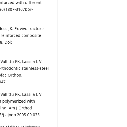
inforced with different
1590/1807-3107bor-
ss JK. Ex vivo fracture
r reinforced composite
8. Doi:
allittu PK, Lassila L V.
rthodontic stainless-steel
ofac Orthop.
047
allittu PK, Lassila L V.
es polymerized with
ring. Am J Orthod
6/j.ajodo.2005.09.036