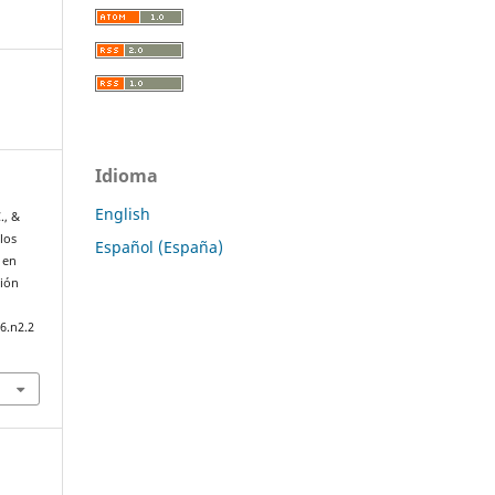
Idioma
English
., &
 los
Español (España)
 en
sión
6.n2.2