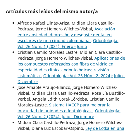
Artículos más leídos del mismo autor/a
Alfredo Rafael Llinás-Ariza, Midian Clara Castillo-
Pedraza, Jorge Homero Wilches-Visbal,
Asociación
entre ansiedad, depresión y desgaste dental en
escolares de una ciudad colombiana
,
Odontología:
Vol. 26 Núm. 1 (2024): Enero - Junio
Cristian Camilo Morales Lastre, Midian Clara Castillo-
Pedraza, Jorge Homero Wilches-Visbal,
Aplicaciones de
los compuestos reforzados con fibra de vidrio en
especialidades clínicas odontológicas: revisión
sistemática
,
Odontología: Vol. 26 Núm. 2 (2024): Julio -
Diciembre
José Amable Araujo-Blanco, Jorge Homero Wilches-
Visbal, Midian Clara Castillo-Pedraza, Rosa Lía Bustillo-
Verbel, Angela Edith Coral-Córdoba, Cristian Camilo
Morales-Lastre,
Sistema HACCP para mejorar la
inocuidad de unidades odontológicas
,
Odontología:
Vol. 26 Núm. 2 (2024): Julio - Diciembre
Midian Clara Castillo-Pedraza, Jorge Homero Wilches-
Visbal, Diana Luz Escobar-Ospino,
Ley de Lotka en una