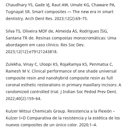
Chaudhary YS, Gade VJ, Raut AW, Umale KG, Chaware PA,
Tugnayat SR. Smart composites — The new era in smart
dentistry. Arch Dent Res. 2023;12(2):69–75.
Silva TS, Oliveira MDF de, Almeida ÁS, Rodrigues ÍSG,
Santana TR de. Resinas compostas monocromáticas: Uma
abordagem em caso clínico. Res Soc Dev.
2023;12(12):e79121243818.
Zulekha, Vinay C, Uloopi KS, RojaRamya KS, Penmatsa C,
Ramesh M V. Clinical performance of one shade universal
composite resin and nanohybrid composite resin as full
coronal esthetic restorations in primary maxillary incisors: A
randomized controlled trial. J Indian Soc Pedod Prev Dent.
2022;40(2):159–64.
Kulzer Mitsui Chemicals Group. Resistencia a la Flexión –
Kulzer I+D Comparativa de la resistencia y la estética de los
nuevos composites de un único color. 2020;1–4.