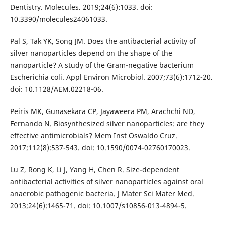
Dentistry. Molecules. 2019;24(6):1033. doi:
10.3390/molecules24061033.
Pal S, Tak YK, Song JM. Does the antibacterial activity of
silver nanoparticles depend on the shape of the
nanoparticle? A study of the Gram-negative bacterium
Escherichia coli. Appl Environ Microbiol. 2007;73(6):1712-20.
doi: 10.1128/AEM.02218-06.
Peiris MK, Gunasekara CP, Jayaweera PM, Arachchi ND,
Fernando N. Biosynthesized silver nanoparticles: are they
effective antimicrobials? Mem Inst Oswaldo Cruz.
2017;112(8):537-543. doi: 10.1590/0074-02760170023.
Lu Z, Rong K, Li J, Yang H, Chen R. Size-dependent
antibacterial activities of silver nanoparticles against oral
anaerobic pathogenic bacteria. J Mater Sci Mater Med.
2013;24(6):1465-71. doi: 10.1007/s10856-013-4894-5.