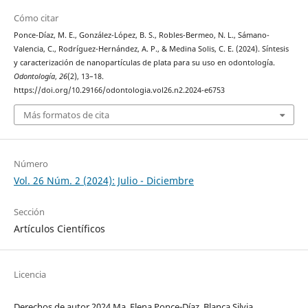
Cómo citar
Ponce-Díaz, M. E., González-López, B. S., Robles-Bermeo, N. L., Sámano-
Valencia, C., Rodríguez-Hernández, A. P., & Medina Solis, C. E. (2024). Síntesis
y caracterización de nanopartículas de plata para su uso en odontología.
Odontología
,
26
(2), 13–18.
https://doi.org/10.29166/odontologia.vol26.n2.2024-e6753
Más formatos de cita
Número
Vol. 26 Núm. 2 (2024): Julio - Diciembre
Sección
Artículos Científicos
Licencia
Derechos de autor 2024 Ma. Elena Ponce-Díaz, Blanca Silvia