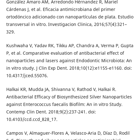
González Amaro AM, Arredondo Hérnandez R, Mariel
Cárdenas J, et al. Eficacia antimicrobiana del primer
ortodóncico adicionado con nanopartículas de plata. Estudio
transversal in vitro. Investigacion Clinica, 2016;57(4):321–
329.
Kushwaha V, Yadav RK, Tikku AP, Chandra A, Verma P, Gupta
P, et al. Comparative evaluation of antibacterial effect of
nanoparticles and lasers against Endodontic Microbiota: An
in vitro study. J Clin Exp Dent. 2018;10(12):e1155-e1160. doi:
10.4317/jced.55076.
Halkai KR, Mudda JA, Shivanna V, Rathod V, Halkai R.
Antibacterial Efficacy of Biosynthesized Silver Nanoparticles
against Enterococcus faecalis Biofilm: An in vitro Study.
Contemp Clin Dent. 2018;9(2):237-241. doi:
10.4103/ccd.ccd_828_17.
Campos V, Almaguer-Flores A, Velasco-Aria D, Díaz D, Rodil