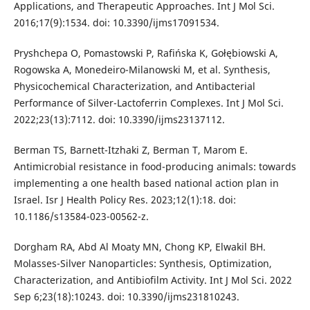
Applications, and Therapeutic Approaches. Int J Mol Sci.
2016;17(9):1534. doi: 10.3390/ijms17091534.
Pryshchepa O, Pomastowski P, Rafińska K, Gołębiowski A,
Rogowska A, Monedeiro-Milanowski M, et al. Synthesis,
Physicochemical Characterization, and Antibacterial
Performance of Silver-Lactoferrin Complexes. Int J Mol Sci.
2022;23(13):7112. doi: 10.3390/ijms23137112.
Berman TS, Barnett-Itzhaki Z, Berman T, Marom E.
Antimicrobial resistance in food-producing animals: towards
implementing a one health based national action plan in
Israel. Isr J Health Policy Res. 2023;12(1):18. doi:
10.1186/s13584-023-00562-z.
Dorgham RA, Abd Al Moaty MN, Chong KP, Elwakil BH.
Molasses-Silver Nanoparticles: Synthesis, Optimization,
Characterization, and Antibiofilm Activity. Int J Mol Sci. 2022
Sep 6;23(18):10243. doi: 10.3390/ijms231810243.