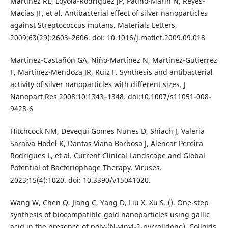
Martínez RE, Loyola-Rodríguez JP, Patiño-Marín N, Reyes-
Macías JF, et al. Antibacterial effect of silver nanoparticles
against Streptococcus mutans. Materials Letters,
2009;63(29):2603–2606. doi: 10.1016/j.matlet.2009.09.018
Martínez-Castañón GA, Niño-Martínez N, Martínez-Gutierrez
F, Martínez-Mendoza JR, Ruiz F. Synthesis and antibacterial
activity of silver nanoparticles with different sizes. J
Nanopart Res 2008;10:1343–1348. doi:10.1007/s11051-008-
9428-6
Hitchcock NM, Devequi Gomes Nunes D, Shiach J, Valeria
Saraiva Hodel K, Dantas Viana Barbosa J, Alencar Pereira
Rodrigues L, et al. Current Clinical Landscape and Global
Potential of Bacteriophage Therapy. Viruses.
2023;15(4):1020. doi: 10.3390/v15041020.
Wang W, Chen Q, Jiang C, Yang D, Liu X, Xu S. (). One-step
synthesis of biocompatible gold nanoparticles using gallic
acid in the presence of poly-(N-vinyl-2-pyrrolidone). Colloids