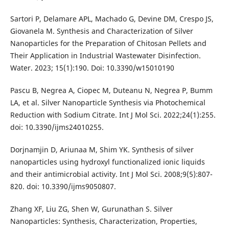
Sartori P, Delamare APL, Machado G, Devine DM, Crespo JS,
Giovanela M. Synthesis and Characterization of Silver
Nanoparticles for the Preparation of Chitosan Pellets and
Their Application in Industrial Wastewater Disinfection.
Water. 2023; 15(1):190. Doi: 10.3390/w15010190
Pascu B, Negrea A, Ciopec M, Duteanu N, Negrea P, Bumm
LA, et al. Silver Nanoparticle Synthesis via Photochemical
Reduction with Sodium Citrate. Int J Mol Sci. 2022;24(1):255.
doi: 10.3390/ijms24010255.
Dorjnamjin D, Ariunaa M, Shim YK. Synthesis of silver
nanoparticles using hydroxyl functionalized ionic liquids
and their antimicrobial activity. Int J Mol Sci. 2008;9(5):807-
820. doi: 10.3390/ijms9050807.
Zhang XF, Liu ZG, Shen W, Gurunathan S. Silver
Nanoparticles: Synthesis, Characterization, Properties,