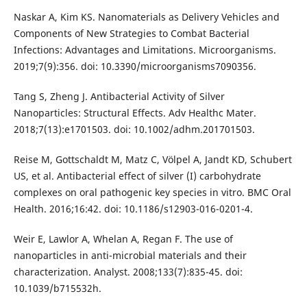
Naskar A, Kim KS. Nanomaterials as Delivery Vehicles and
Components of New Strategies to Combat Bacterial
Infections: Advantages and Limitations. Microorganisms.
2019;7(9):356. doi: 10.3390/microorganisms7090356.
Tang S, Zheng J. Antibacterial Activity of Silver
Nanoparticles: Structural Effects. Adv Healthc Mater.
2018;7(13):e1701503. doi: 10.1002/adhm.201701503.
Reise M, Gottschaldt M, Matz C, Völpel A, Jandt KD, Schubert
US, et al. Antibacterial effect of silver (I) carbohydrate
complexes on oral pathogenic key species in vitro. BMC Oral
Health. 2016;16:42. doi: 10.1186/s12903-016-0201-4.
Weir E, Lawlor A, Whelan A, Regan F. The use of
nanoparticles in anti-microbial materials and their
characterization. Analyst. 2008;133(7):835-45. doi:
10.1039/b715532h.