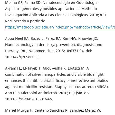
Molina GF, Palma SD. Nanotecnología en Odontología:
Aspectos generales y posibles aplicaciones. Methodo
Investigación Aplicada a Las Ciencias Biológicas, 2018;3(3).
Recuperado a partir de
https://methodo.ucc.edu.ar/index.php/methodo/article/view/7
Abou Neel EA, Bozec L, Perez RA, Kim HW, Knowles JC.
Nanotechnology in dentistry: prevention, diagnosis, and
therapy. Int J Nanomedicine. 2015;10:6371-94. doi:
10.2147/IJN.S86033.
Akram FE, El-Tayeb T, Abou-Aisha K, El-Azizi M. A
combination of silver nanoparticles and visible blue light
enhances the antibacterial efficacy of ineffective antibiotics
against methicillin-resistant Staphylococcus aureus (MRSA).
Ann Clin Microbiol Antimicrob. 2016;15(1):48. doi:
10.1186/s12941-016-0164-y.
Mariel Murga H, Centeno Sanchez R, Sánchez Meraz W,