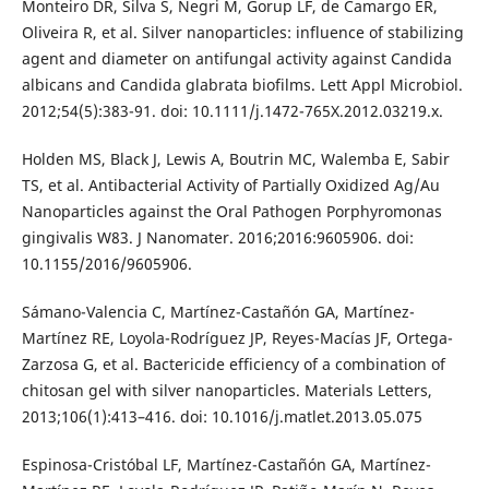
Monteiro DR, Silva S, Negri M, Gorup LF, de Camargo ER,
Oliveira R, et al. Silver nanoparticles: influence of stabilizing
agent and diameter on antifungal activity against Candida
albicans and Candida glabrata biofilms. Lett Appl Microbiol.
2012;54(5):383-91. doi: 10.1111/j.1472-765X.2012.03219.x.
Holden MS, Black J, Lewis A, Boutrin MC, Walemba E, Sabir
TS, et al. Antibacterial Activity of Partially Oxidized Ag/Au
Nanoparticles against the Oral Pathogen Porphyromonas
gingivalis W83. J Nanomater. 2016;2016:9605906. doi:
10.1155/2016/9605906.
Sámano-Valencia C, Martínez-Castañón GA, Martínez-
Martínez RE, Loyola-Rodríguez JP, Reyes-Macías JF, Ortega-
Zarzosa G, et al. Bactericide efficiency of a combination of
chitosan gel with silver nanoparticles. Materials Letters,
2013;106(1):413–416. doi: 10.1016/j.matlet.2013.05.075
Espinosa-Cristóbal LF, Martínez-Castañón GA, Martínez-