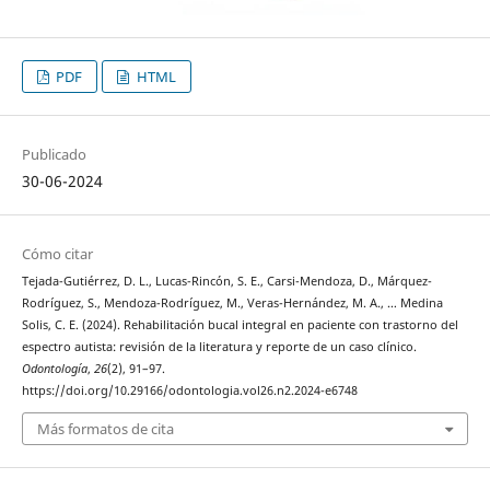
PDF
HTML
Publicado
30-06-2024
Cómo citar
Tejada-Gutiérrez, D. L., Lucas-Rincón, S. E., Carsi-Mendoza, D., Márquez-
Rodríguez, S., Mendoza-Rodríguez, M., Veras-Hernández, M. A., … Medina
Solis, C. E. (2024). Rehabilitación bucal integral en paciente con trastorno del
espectro autista: revisión de la literatura y reporte de un caso clínico.
Odontología
,
26
(2), 91–97.
https://doi.org/10.29166/odontologia.vol26.n2.2024-e6748
Más formatos de cita