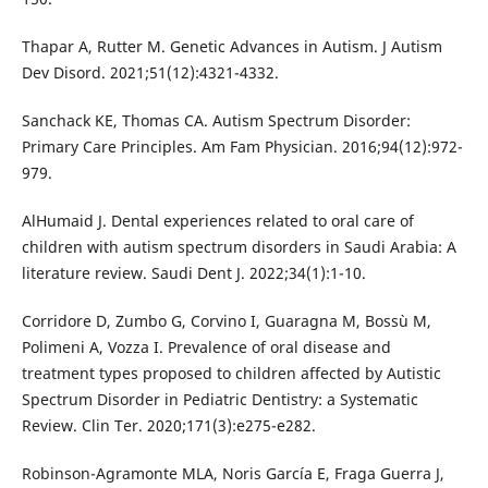
Thapar A, Rutter M. Genetic Advances in Autism. J Autism
Dev Disord. 2021;51(12):4321-4332.
Sanchack KE, Thomas CA. Autism Spectrum Disorder:
Primary Care Principles. Am Fam Physician. 2016;94(12):972-
979.
AlHumaid J. Dental experiences related to oral care of
children with autism spectrum disorders in Saudi Arabia: A
literature review. Saudi Dent J. 2022;34(1):1-10.
Corridore D, Zumbo G, Corvino I, Guaragna M, Bossù M,
Polimeni A, Vozza I. Prevalence of oral disease and
treatment types proposed to children affected by Autistic
Spectrum Disorder in Pediatric Dentistry: a Systematic
Review. Clin Ter. 2020;171(3):e275-e282.
Robinson-Agramonte MLA, Noris García E, Fraga Guerra J,