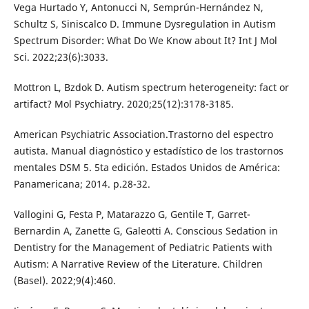
Vega Hurtado Y, Antonucci N, Semprún-Hernández N,
Schultz S, Siniscalco D. Immune Dysregulation in Autism
Spectrum Disorder: What Do We Know about It? Int J Mol
Sci. 2022;23(6):3033.
Mottron L, Bzdok D. Autism spectrum heterogeneity: fact or
artifact? Mol Psychiatry. 2020;25(12):3178-3185.
American Psychiatric Association.Trastorno del espectro
autista. Manual diagnóstico y estadístico de los trastornos
mentales DSM 5. 5ta edición. Estados Unidos de América:
Panamericana; 2014. p.28-32.
Vallogini G, Festa P, Matarazzo G, Gentile T, Garret-
Bernardin A, Zanette G, Galeotti A. Conscious Sedation in
Dentistry for the Management of Pediatric Patients with
Autism: A Narrative Review of the Literature. Children
(Basel). 2022;9(4):460.