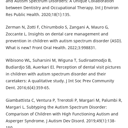
and Autism Spectrum Disorders: A Unique Collaboration
between Dentistry and Occupational Therapy. Int J Environ
Res Public Health. 2020;18(1):135.
Zerman N, Zotti F, Chirumbolo S, Zangani A, Mauro G,
Zoccante L. Insights on dental care management and
prevention in children with autism spectrum disorder (ASD).
What is new? Front Oral Health. 2022;3:998831.
Wibisono WL, Suharsini M, Wiguna T, Sudiroatmodjo B,
Budiardjo SB, Auerkari EI. Perception of dental visit pictures
in children with autism spectrum disorder and their
caretakers: A qualitative study. J Int Soc Prev Community
Dent. 2016;6(4):359-65.
Giambattista C, Ventura P, Trerotoli P, Margari M, Palumbi R,
Margari L. Subtyping the Autism Spectrum Disorder:
Comparison of Children with High Functioning Autism and
Asperger Syndrome. J Autism Dev Disord. 2019;49(1):138-
150.