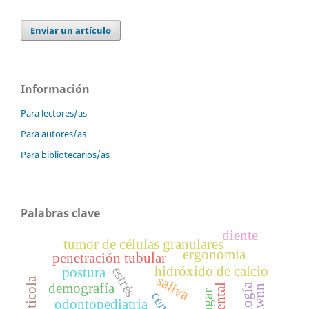
Enviar un artículo
Información
Para lectores/as
Para autores/as
Para bibliotecarios/as
Palabras clave
diente
tumor de células granulares
ergonomía
penetración tubular
hidróxido de calcio
estrés
postura
saliva
demografía
ágar
odontopediatria