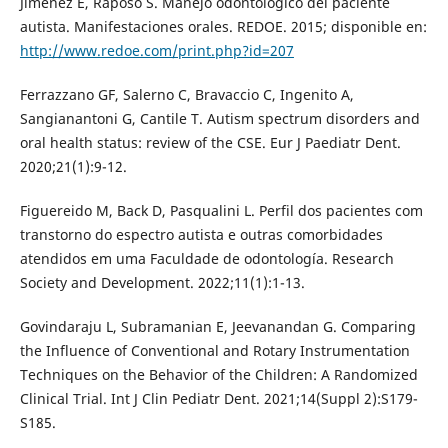
Jiménez E, Raposo S. Manejo odontológico del paciente
autista. Manifestaciones orales. REDOE. 2015; disponible en:
http://www.redoe.com/print.php?id=207
Ferrazzano GF, Salerno C, Bravaccio C, Ingenito A,
Sangianantoni G, Cantile T. Autism spectrum disorders and
oral health status: review of the CSE. Eur J Paediatr Dent.
2020;21(1):9-12.
Figuereido M, Back D, Pasqualini L. Perfil dos pacientes com
transtorno do espectro autista e outras comorbidades
atendidos em uma Faculdade de odontología. Research
Society and Development. 2022;11(1):1-13.
Govindaraju L, Subramanian E, Jeevanandan G. Comparing
the Influence of Conventional and Rotary Instrumentation
Techniques on the Behavior of the Children: A Randomized
Clinical Trial. Int J Clin Pediatr Dent. 2021;14(Suppl 2):S179-
S185.