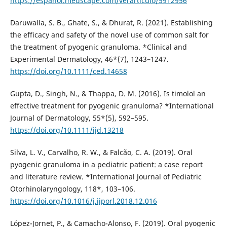
https://espanol.medscape.com/verarticulo/5912956
Daruwalla, S. B., Ghate, S., & Dhurat, R. (2021). Establishing
the efficacy and safety of the novel use of common salt for
the treatment of pyogenic granuloma. *Clinical and
Experimental Dermatology, 46*(7), 1243–1247.
https://doi.org/10.1111/ced.14658
Gupta, D., Singh, N., & Thappa, D. M. (2016). Is timolol an
effective treatment for pyogenic granuloma? *International
Journal of Dermatology, 55*(5), 592–595.
https://doi.org/10.1111/ijd.13218
Silva, L. V., Carvalho, R. W., & Falcão, C. A. (2019). Oral
pyogenic granuloma in a pediatric patient: a case report
and literature review. *International Journal of Pediatric
Otorhinolaryngology, 118*, 103–106.
https://doi.org/10.1016/j.ijporl.2018.12.016
López-Jornet, P., & Camacho-Alonso, F. (2019). Oral pyogenic