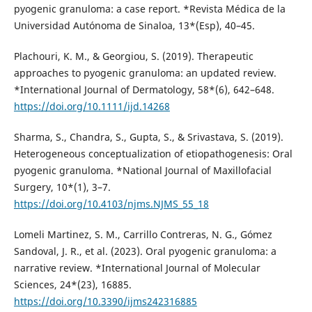
pyogenic granuloma: a case report. *Revista Médica de la
Universidad Autónoma de Sinaloa, 13*(Esp), 40–45.
Plachouri, K. M., & Georgiou, S. (2019). Therapeutic
approaches to pyogenic granuloma: an updated review.
*International Journal of Dermatology, 58*(6), 642–648.
https://doi.org/10.1111/ijd.14268
Sharma, S., Chandra, S., Gupta, S., & Srivastava, S. (2019).
Heterogeneous conceptualization of etiopathogenesis: Oral
pyogenic granuloma. *National Journal of Maxillofacial
Surgery, 10*(1), 3–7.
https://doi.org/10.4103/njms.NJMS_55_18
Lomeli Martinez, S. M., Carrillo Contreras, N. G., Gómez
Sandoval, J. R., et al. (2023). Oral pyogenic granuloma: a
narrative review. *International Journal of Molecular
Sciences, 24*(23), 16885.
https://doi.org/10.3390/ijms242316885