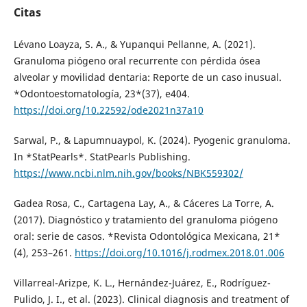
Citas
Lévano Loayza, S. A., & Yupanqui Pellanne, A. (2021).
Granuloma piógeno oral recurrente con pérdida ósea
alveolar y movilidad dentaria: Reporte de un caso inusual.
*Odontoestomatología, 23*(37), e404.
https://doi.org/10.22592/ode2021n37a10
Sarwal, P., & Lapumnuaypol, K. (2024). Pyogenic granuloma.
In *StatPearls*. StatPearls Publishing.
https://www.ncbi.nlm.nih.gov/books/NBK559302/
Gadea Rosa, C., Cartagena Lay, A., & Cáceres La Torre, A.
(2017). Diagnóstico y tratamiento del granuloma piógeno
oral: serie de casos. *Revista Odontológica Mexicana, 21*
(4), 253–261.
https://doi.org/10.1016/j.rodmex.2018.01.006
Villarreal-Arizpe, K. L., Hernández-Juárez, E., Rodríguez-
Pulido, J. I., et al. (2023). Clinical diagnosis and treatment of