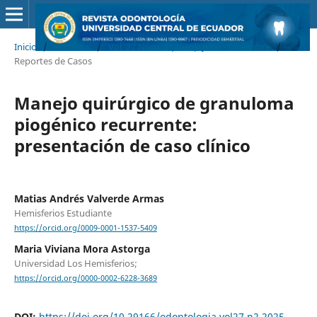
Inicio
/
Archivos
/
Vol. 27 Núm. 2 (2025): Julio - Diciembre
/
Reportes de Casos
Manejo quirúrgico de granuloma
piogénico recurrente:
presentación de caso clínico
Matias Andrés Valverde Armas
Hemisferios Estudiante
https://orcid.org/0009-0001-1537-5409
Maria Viviana Mora Astorga
Universidad Los Hemisferios;
https://orcid.org/0000-0002-6228-3689
DOI:
https://doi.org/10.29166/odontologia.vol27.n2.2025-