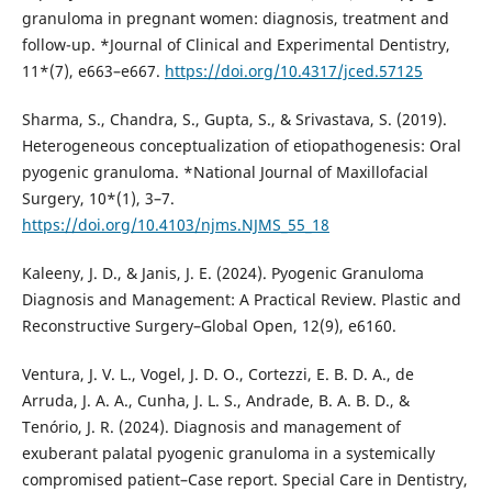
granuloma in pregnant women: diagnosis, treatment and
follow-up. *Journal of Clinical and Experimental Dentistry,
11*(7), e663–e667.
https://doi.org/10.4317/jced.57125
Sharma, S., Chandra, S., Gupta, S., & Srivastava, S. (2019).
Heterogeneous conceptualization of etiopathogenesis: Oral
pyogenic granuloma. *National Journal of Maxillofacial
Surgery, 10*(1), 3–7.
https://doi.org/10.4103/njms.NJMS_55_18
Kaleeny, J. D., & Janis, J. E. (2024). Pyogenic Granuloma
Diagnosis and Management: A Practical Review. Plastic and
Reconstructive Surgery–Global Open, 12(9), e6160.
Ventura, J. V. L., Vogel, J. D. O., Cortezzi, E. B. D. A., de
Arruda, J. A. A., Cunha, J. L. S., Andrade, B. A. B. D., &
Tenório, J. R. (2024). Diagnosis and management of
exuberant palatal pyogenic granuloma in a systemically
compromised patient–Case report. Special Care in Dentistry,