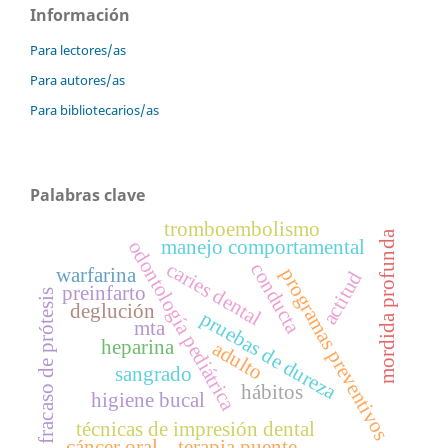
Información
Para lectores/as
Para autores/as
Para bibliotecarios/as
Palabras clave
tromboembolismo
mordida profunda
manejo comportamental
odontología pediátrica
caries dental
conducta
warfarina
programas preventivos
actitud
preinfarto
fracaso de prótesis
deglución
pruebas de dureza
mta
heparina
adulto
sangrado
hábitos
higiene bucal
técnicas de impresión dental
cáncer oral
terapia puente