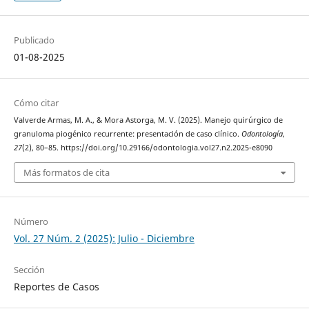
Publicado
01-08-2025
Cómo citar
Valverde Armas, M. A., & Mora Astorga, M. V. (2025). Manejo quirúrgico de
granuloma piogénico recurrente: presentación de caso clínico.
Odontología
,
27
(2), 80–85. https://doi.org/10.29166/odontologia.vol27.n2.2025-e8090
Más formatos de cita
Número
Vol. 27 Núm. 2 (2025): Julio - Diciembre
Sección
Reportes de Casos