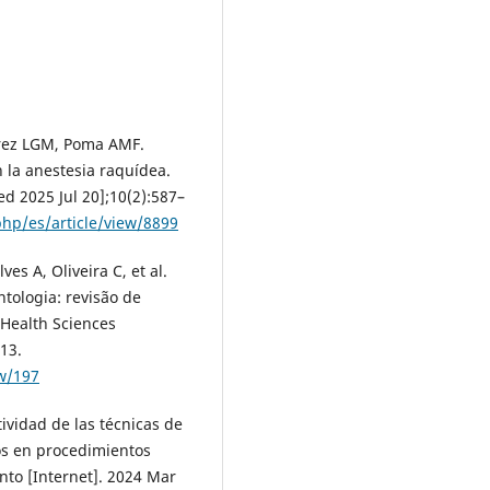
rez LGM, Poma AMF.
 la anestesia raquídea.
ed 2025 Jul 20];10(2):587–
php/es/article/view/8899
es A, Oliveira C, et al.
tologia: revisão de
 Health Sciences
–13.
ew/197
tividad de las técnicas de
os en procedimientos
nto [Internet]. 2024 Mar