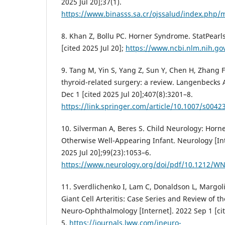
2025 Jul 20];37(1).
https://www.binasss.sa.cr/ojssalud/index.php/m
8. Khan Z, Bollu PC. Horner Syndrome. StatPearls
[cited 2025 Jul 20];
https://www.ncbi.nlm.nih.g
9. Tang M, Yin S, Yang Z, Sun Y, Chen H, Zhang 
thyroid-related surgery: a review. Langenbecks 
Dec 1 [cited 2025 Jul 20];407(8):3201–8.
https://link.springer.com/article/10.1007/s0042
10. Silverman A, Beres S. Child Neurology: Hor
Otherwise Well-Appearing Infant. Neurology [Int
2025 Jul 20];99(23):1053–6.
https://www.neurology.org/doi/pdf/10.1212/W
11. Sverdlichenko I, Lam C, Donaldson L, Margol
Giant Cell Arteritis: Case Series and Review of th
Neuro-Ophthalmology [Internet]. 2022 Sep 1 [cit
5.
https://journals.lww.com/jneuro-