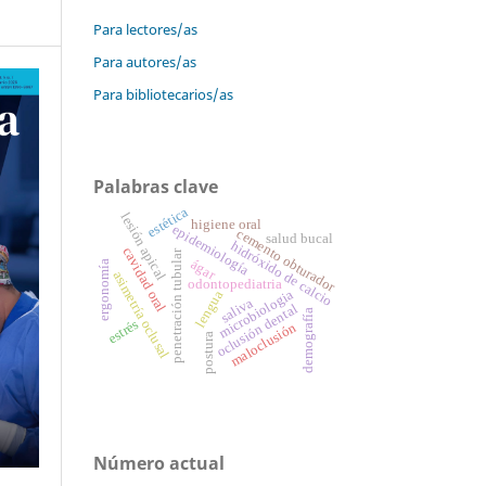
Para lectores/as
Para autores/as
Para bibliotecarios/as
Palabras clave
estética
lesión apical
higiene oral
epidemiología
cemento obturador
salud bucal
hidróxido de calcio
cavidad oral
penetración tubular
ágar
ergonomía
asimetría oclusal
odontopediatria
microbiologia
lengua
saliva
oclusión dental
demografía
estrés
maloclusión
postura
Número actual