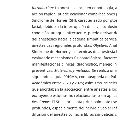
Introducción:
La anestesia local en odontología,
acción rápida, puede ocasionar complicaciones 
Síndrome de Horner (SH), caracterizado por ptos
facial, debido a la interrupción de la vía oculos
condición, aunque infrecuente, puede derivar de
del anestésico hacia la cadena simpática cervica
anestésicas regionales profundas.
Objetivo:
Anali
Síndrome de Horner y las técnicas de anestesia 
evaluando mecanismos fisiopatológicos, factores
manifestaciones clínicas, diagnóstico, manejo i
preventivas.
Materiales y métodos:
Se realizó una
siguiendo la guía PRISMA, con búsqueda en Pu
Académico entre 2020 y 2025; asimismo, se selec
que abordaban la asociación entre anestesia loca
excluyendo estudios no relacionados o sin aplicac
Resultados:
El SH se presenta principalmente tra
profundos, especialmente del nervio alveolar inf
difusión del anestésico hacia fibras simpáticas ce