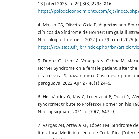
13 [cited 2025 Jul 20];8(8):2798–816.
https://polodelconocimiento.com/ojs/index.php/
4. Mazza GS, Oliveira G da P. Aspectos anatômico
clínicos da Síndrome de Horner: um guia ilustrad
Neurologia [Internet]. 2022 Jun 29 [cited 2025 Jul
https://revistas.ufrj.br/index.php/rbn/article/v
5. Duque C, Uribe A, Vanegas N, Ochoa M, Maru
Horner Syndrome on a female patient, after the 
of a cervical Schawannoma. Case description and
paraguaya. 2022 Apr 27;46(1):24–6.
6. Hernández O, Kay C, Lorenzoni P, Ducci R, Wer
syndrome: tribute to Professor Horner on his 19
Neuropsiquiatr. 2021 Jul;79(7):647–9.
7. Vargas AB, Artavia KF, López FM. Síndrome de 
literatura. Medicina Legal de Costa Rica [Interne