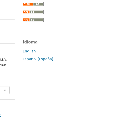
Idioma
English
Español (España)
 M. V.
nicas
n
o