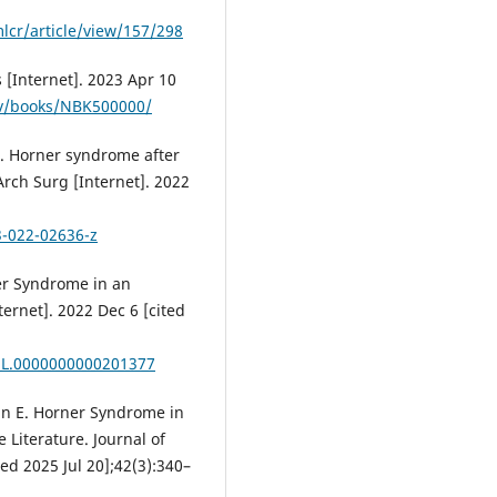
lcr/article/view/157/298
 [Internet]. 2023 Apr 10
ov/books/NBK500000/
F. Horner syndrome after
Arch Surg [Internet]. 2022
3-022-02636-z
ner Syndrome in an
ernet]. 2022 Dec 6 [cited
NL.0000000000201377
in E. Horner Syndrome in
e Literature. Journal of
ed 2025 Jul 20];42(3):340–