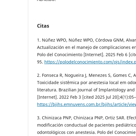
Citas
1. Núñez WPO, Núñez WPO, Córdova GNM, Alva
Actualización en el manejo de complicaciones en
Polo del Conocimiento [Internet]. 2025 Feb 6 [cit
95.
https://polodelconocimiento.com/ojs/index.
2. Fonseca R, Nogueira J, Menezes S, Gomes C, Alv
Toxicidade sistêmica por anestesia local em odon
literatura. Brazilian Journal of Implantology and
[Internet]. 2022 Feb 3 [cited 2025 Jul 20];4(1):05
https://bjihs.emnuvens.com.br/bjihs/article/vi
3. Chinizaca PNP, Chinizaca PNP, Ortiz SAR. Efec
modificación conductual de pacientes pediátric
odontológicos con anestesia. Polo del Conocimie