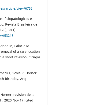
es/article/view/6752
s, fisiopatológicos e
o. Revista Brasileira de
 20];58(1).
iew/53218
landa M, Palacio M.
removal of a rare location
 a short revision. Cirugía
neck L, Scola R. Horner
0th birthday. Arq
Horner: revision de la
t]. 2020 Nov 17 [cited