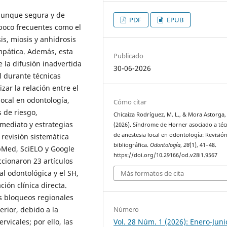
 aunque segura y de
PDF
EPUB
poco frecuentes como el
is, miosis y anhidrosis
impática. Además, esta
Publicado
 la difusión inadvertida
30-06-2026
l durante técnicas
zar la relación entre el
local en odontología,
Cómo citar
 de riesgo,
Chicaiza Rodríguez, M. L., & Mora Astorga,
nmediato y estrategias
(2026). Síndrome de Horner asociado a téc
de anestesia local en odontología: Revisió
 revisión sistemática
bibliográfica.
Odontología
,
28
(1), 41–48.
bMed, SciELO y Google
https://doi.org/10.29166/od.v28i1.9567
cionaron 23 artículos
l odontológica y el SH,
Más formatos de cita
ión clínica directa.
s bloqueos regionales
Número
erior, debido a la
Vol. 28 Núm. 1 (2026): Enero-Juni
rvicales; por ello, las