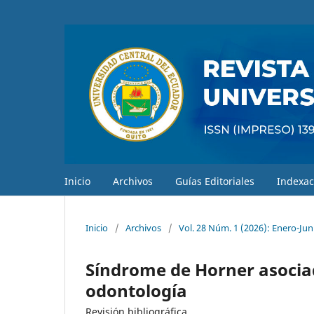
Inicio
Archivos
Guías Editoriales
Indexac
Inicio
/
Archivos
/
Vol. 28 Núm. 1 (2026): Enero-Jun
Síndrome de Horner asociad
odontología
Revisión bibliográfica