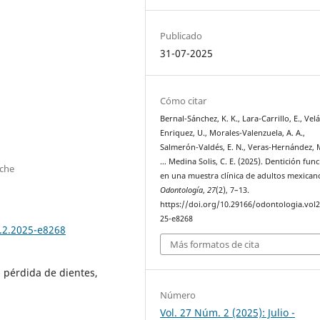
Publicado
31-07-2025
Cómo citar
Bernal-Sánchez, K. K., Lara-Carrillo, E., Vel
Enriquez, U., Morales-Valenzuela, A. A.,
Salmerón-Valdés, E. N., Veras-Hernández, M
… Medina Solis, C. E. (2025). Dentición func
eche
en una muestra clínica de adultos mexicano
Odontología
,
27
(2), 7–13.
https://doi.org/10.29166/odontologia.vol2
25-e8268
7.2.2025-e8268
Más formatos de cita
, pérdida de dientes,
Número
Vol. 27 Núm. 2 (2025): Julio -