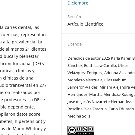
Diciembre
Sección
Artículo Científico
 caries dental, las
cuencias, representan
 alta prevalencia. La
Licencia
 de al menos 21 dientes
d bucal y bienestar
Derechos de autor 2025 Karla Karen B
ición funcional (DF) y
Sánchez, Edith Lara-Carrillo, Ulises
áficas, clínicas y
Velázquez-Enriquez, Adriana Alejandr
 clínicas de una
Morales-Valenzuela, Elias Nahum
udio transversal en 277
Salmerón-Valdés, Miriam Alejandra Ve
ueron realizados por
Hernández, Martha Mendoza-Rodrígu
e profesores. La DF se
José de Jesús Navarrete-Hernández,
iable dependiente.
Rosalina Islas-Zarazua, Carlo Eduardo
opilaron datos sobre
Medina Solis
betes, hipertensión) y
ebas de Mann-Whitney y