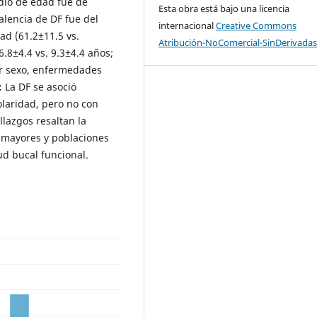
io de edad fue de
Esta obra está bajo una licencia
alencia de DF fue del
internacional
Creative Commons
ad (61.2±11.5 vs.
Atribución-NoComercial-SinDerivadas
.8±4.4 vs. 9.3±4.4 años;
or sexo, enfermedades
:
La DF se asoció
laridad, pero no con
lazgos resaltan la
s mayores y poblaciones
ud bucal funcional.