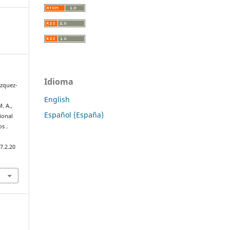
Idioma
ázquez-
English
. A.,
Español (España)
ional
s .
7.2.20