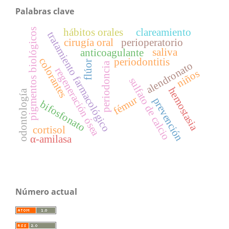
Palabras clave
pigmentos biológicos
hábitos orales
clareamiento
tratamiento farmacológico
cirugía oral
perioperatorio
saliva
anticoagulante
colorantes
periodontitis
flúor
alendronato
periodoncia
regeneración ósea
niños
sulfato de calcio
hemostasia
odontología
fémur
prevención
bifosfonato
cortisol
α-amilasa
Número actual