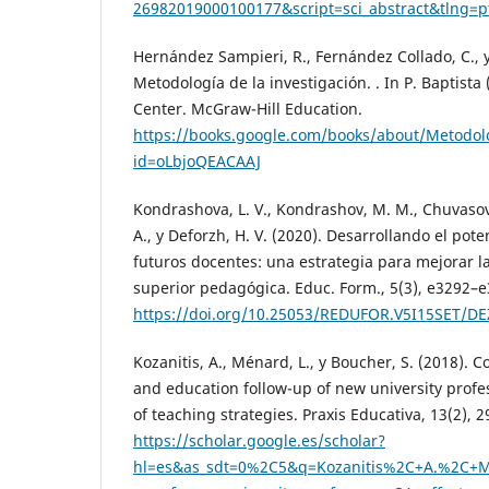
26982019000100177&script=sci_abstract&tlng=p
Hernández Sampieri, R., Fernández Collado, C., y
Metodología de la investigación. . In P. Baptista
Center. McGraw-Hill Education.
https://books.google.com/books/about/Metodolo
id=oLbjoQEACAAJ
Kondrashova, L. V., Kondrashov, M. M., Chuvasov
A., y Deforzh, H. V. (2020). Desarrollando el pote
futuros docentes: una estrategia para mejorar l
superior pedagógica. Educ. Form., 5(3), e3292–e
https://doi.org/10.25053/REDUFOR.V5I15SET/DE
Kozanitis, A., Ménard, L., y Boucher, S. (2018).
and education follow-up of new university profes
of teaching strategies. Praxis Educativa, 13(2), 
https://scholar.google.es/scholar?
hl=es&as_sdt=0%2C5&q=Kozanitis%2C+A.%2C+