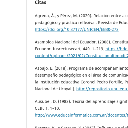
Citas
Agreda, Á., y Pérez, M. (2020). Relación entre 
pedagógico y práctica reflexiva . Revista de Educ
https://doi.org/10.37177/UNICEN/EB30-273
Asamblea Nacional del Ecuador. (2008). Constitu
Ecuador. Iusrectusecart, 449, 1–219.
https://bde
content/uploads/2021/02/Constitucionultimodi
Aspajo, E. (2018). Programa de acompañamiento
desempeño pedagógico en el área de comunicaci
la institución educativa Coronel Pedro Portillo, 
Nacional de Ucayali].
http://repositorio.unu.e
Ausubel, D. (1983). Teoría del aprendizaje signif
CEIF, 1, 1–10.
http://www.educainformatica.com.ar/docentes/t
Becerra, K., y Serrano, Y. (2017). Influencia del 