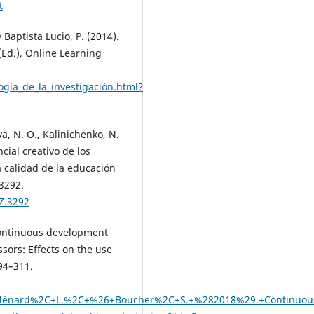
t
 Baptista Lucio, P. (2014).
 (Ed.), Online Learning
gía_de_la_investigación.html?
a, N. O., Kalinichenko, N.
ncial creativo de los
a calidad de la educación
3292.
Z.3292
 Continuous development
sors: Effects on the use
294–311.
Ménard%2C+L.%2C+%26+Boucher%2C+S.+%282018%29.+Continuous