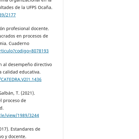
cultades de la UFPS Ocaña.
789/2177
ción profesional docente.
lucrados en procesos de
mia. Cuaderno
/articulo?codigo=8078193
ión al desempeño directivo
 calidad educativa.
6/CATEDRA.V2I1.1436
albán, T. (2021).
l proceso de
d.
icle/view/1989/3244
017). Estandares de
vo y docente.