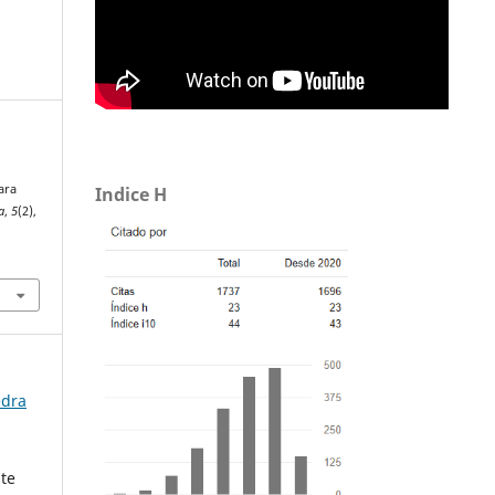
ara
Indice H
a
,
5
(2),
4
edra
te