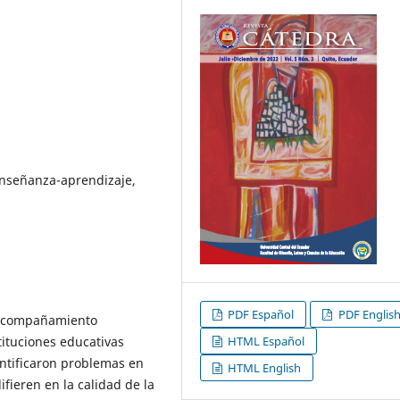
nseñanza-aprendizaje,
PDF Español
PDF Englis
l acompañamiento
HTML Español
ituciones educativas
ntificaron problemas en
HTML English
fieren en la calidad de la