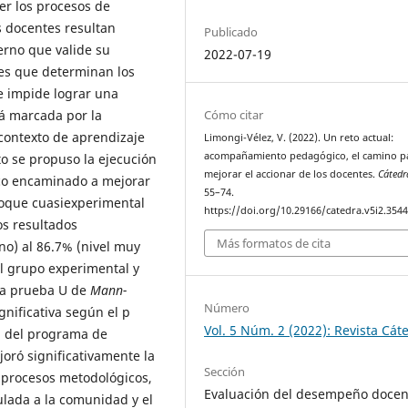
cer los procesos de
s docentes resultan
Publicado
erno que valide su
2022-07-19
res que determinan los
ue impide lograr una
Cómo citar
tá marcada por la
 contexto de aprendizaje
Limongi-Vélez, V. (2022). Un reto actual:
acompañamiento pedagógico, el camino p
to se propuso la ejecución
mejorar el accionar de los docentes.
Cátedr
o encaminado a mejorar
55–74.
foque cuasiexperimental
https://doi.org/10.29166/catedra.v5i2.354
os resultados
Más formatos de cita
no) al 86.7% (nivel muy
el grupo experimental y
 la prueba U de
Mann-
Número
gnificativa según el p
Vol. 5 Núm. 2 (2022): Revista Cát
ón del programa de
ró significativamente la
Sección
e procesos metodológicos,
Evaluación del desempeño docen
culada a la comunidad y el