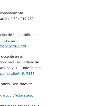
acompañamiento
ación, 2(30), 219–232.
ción de la Républica del
.fin.ec/wp-
f25enero2021.pdf
 docente en el
ón: nivel secundario de
Pucallpa-2015 [Universidad
du.pe/handle/UNU/3885
icativo. Fascículos de
uarticulo/educacion/
clima organizacional en la