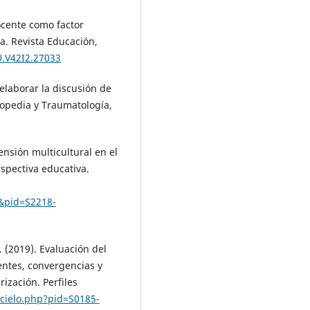
ocente como factor
a. Revista Educación,
U.V42I2.27033
 elaborar la discusión de
topedia y Traumatología,
mensión multicultural en el
spectiva educativa.
xt&pid=S2218-
. (2019). Evaluación del
ntes, convergencias y
ización. Perfiles
scielo.php?pid=S0185-