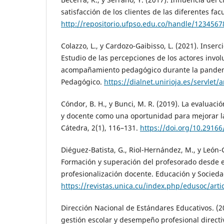
satisfacción de los clientes de las diferentes fa
http://repositorio.ufpso.edu.co/handle/123456
Colazzo, L., y Cardozo-Gaibisso, L. (2021). Inser
Estudio de las percepciones de los actores invo
acompañamiento pedagógico durante la pande
Pedagógico.
https://dialnet.unirioja.es/servlet
Cóndor, B. H., y Bunci, M. R. (2019). La evaluac
y docente como una oportunidad para mejorar la
Cátedra, 2(1), 116–131.
https://doi.org/10.2916
Diéguez-Batista, G., Riol-Hernández, M., y León-G
Formación y superación del profesorado desde e
profesionalización docente. Educación y Socieda
https://revistas.unica.cu/index.php/edusoc/art
Dirección Nacional de Estándares Educativos. (2
gestión escolar y desempeño profesional directi