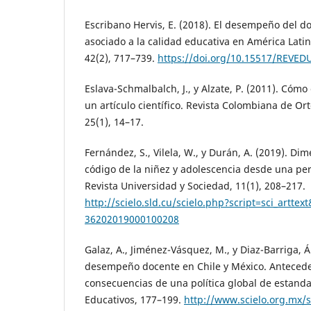
Escribano Hervis, E. (2018). El desempeño del d
asociado a la calidad educativa en América Latin
42(2), 717–739.
https://doi.org/10.15517/REVED
Eslava-Schmalbalch, J., y Alzate, P. (2011). Cómo
un artículo científico. Revista Colombiana de Or
25(1), 14–17.
Fernández, S., Vilela, W., y Durán, A. (2019). Di
código de la niñez y adolescencia desde una per
Revista Universidad y Sociedad, 11(1), 208–217.
http://scielo.sld.cu/scielo.php?script=sci_artte
36202019000100208
Galaz, A., Jiménez-Vásquez, M., y Diaz-Barriga, Á
desempeño docente en Chile y México. Antecede
consecuencias de una política global de estandar
Educativos, 177–199.
http://www.scielo.org.mx/