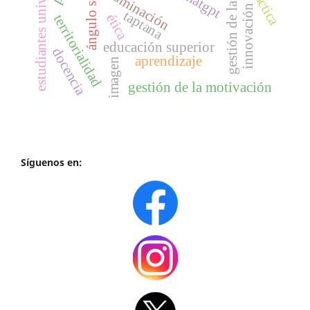
gestión de la cognición
estudiantes universitarios
ángulo solido
práctica
iluminación
chatgpt
innovación
taptana
ética
territorialidad
educación superior
docencia
aprendizaje
imagen
gestión de la motivación
Síguenos en: