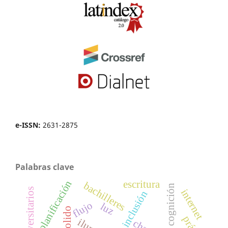
e-ISSN:
2631-2875
Palabras clave
planificación
escritura
bachilleres
internet
inclusión
flujo
luz