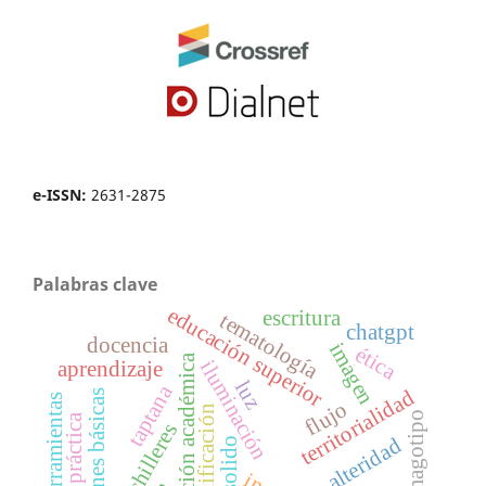
e-ISSN:
2631-2875
Palabras clave
educación superior
escritura
tematología
chatgpt
docencia
imagen
ética
nivelación académica
iluminación
aprendizaje
luz
taptana
territorialidad
operaciones básicas
herramientas
flujo
planificación
imagotipo
práctica
bachilleres
alteridad