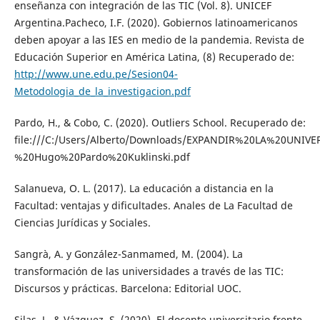
enseñanza con integración de las TIC (Vol. 8). UNICEF
Argentina.Pacheco, I.F. (2020). Gobiernos latinoamericanos
deben apoyar a las IES en medio de la pandemia. Revista de
Educación Superior en América Latina, (8) Recuperado de:
http://www.une.edu.pe/Sesion04-
Metodologia_de_la_investigacion.pdf
Pardo, H., & Cobo, C. (2020). Outliers School. Recuperado de:
file:///C:/Users/Alberto/Downloads/EXPANDIR%20LA%20UNI
%20Hugo%20Pardo%20Kuklinski.pdf
Salanueva, O. L. (2017). La educación a distancia en la
Facultad: ventajas y dificultades. Anales de La Facultad de
Ciencias Jurídicas y Sociales.
Sangrà, A. y González-Sanmamed, M. (2004). La
transformación de las universidades a través de las TIC:
Discursos y prácticas. Barcelona: Editorial UOC.
Silas, J., & Vázquez, S. (2020). El docente universitario frente