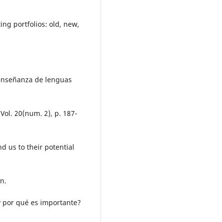
ing portfolios: old, new,
a enseñanza de lenguas
Vol. 20(num. 2), p. 187-
nd us to their potential
n.
 y por qué es importante?