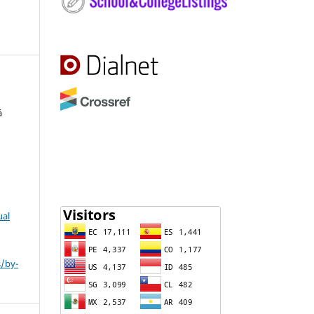
á
ual
s/by-