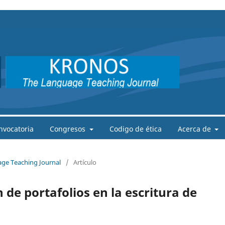
nvocatoria
Congresos
Codigo de ética
Acerca de
age Teaching Journal
/
Artículo
 de portafolios en la escritura de