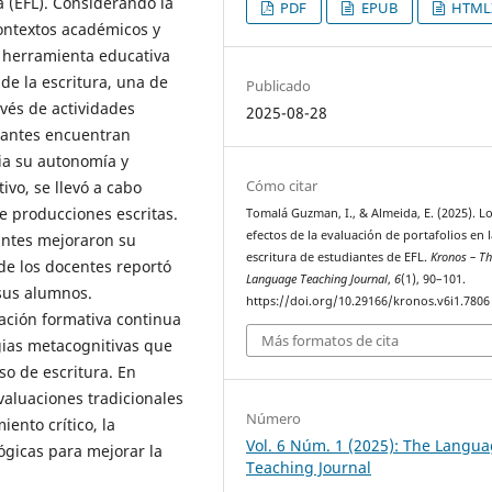
 (EFL). Considerando la
PDF
EPUB
HTML
contextos académicos y
a herramienta educativa
 de la escritura, una de
Publicado
avés de actividades
2025-08-28
diantes encuentran
cia su autonomía y
Cómo citar
ivo, se llevó a cabo
e producciones escritas.
Tomalá Guzman, I., & Almeida, E. (2025). L
efectos de la evaluación de portafolios en l
antes mejoraron su
escritura de estudiantes de EFL.
Kronos – Th
de los docentes reportó
Language Teaching Journal
,
6
(1), 90–101.
sus alumnos.
https://doi.org/10.29166/kronos.v6i1.7806
ación formativa continua
Más formatos de cita
gias metacognitivas que
so de escritura. En
valuaciones tradicionales
Número
ento crítico, la
Vol. 6 Núm. 1 (2025): The Langu
gógicas para mejorar la
Teaching Journal