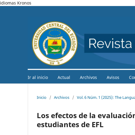
idiomas Kronos
Ir al inicio
Actual
Archivos
Avisos
Co
Inicio
/
Archivos
/
Vol. 6 Núm. 1 (2025): The Langu
Los efectos de la evaluación
estudiantes de EFL