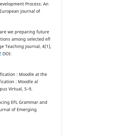
 Development Process: An
 European Journal of
w are we preparing future
ations among selected efl
 Teaching Journal, 4(1),
7
DOI:
fication : Moodle at the
ication : Moodle al
pus Virtual, 5–9.
hancing EFL Grammar and
ournal of Emerging