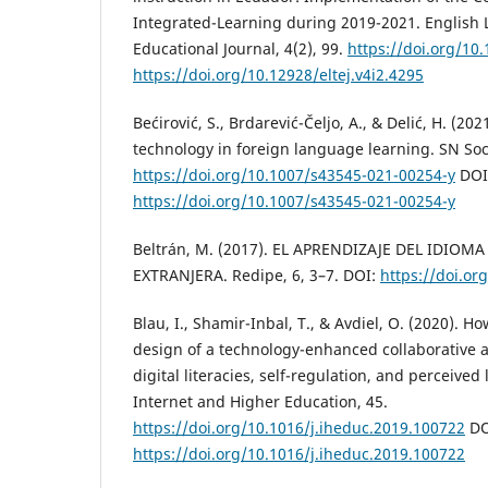
Integrated-Learning during 2019-2021. English
Educational Journal, 4(2), 99.
https://doi.org/10.
https://doi.org/10.12928/eltej.v4i2.4295
Bećirović, S., Brdarević-Čeljo, A., & Delić, H. (202
technology in foreign language learning. SN Soci
https://doi.org/10.1007/s43545-021-00254-y
DOI
https://doi.org/10.1007/s43545-021-00254-y
Beltrán, M. (2017). EL APRENDIZAJE DEL IDIO
EXTRANJERA. Redipe, 6, 3–7. DOI:
https://doi.or
Blau, I., Shamir-Inbal, T., & Avdiel, O. (2020). 
design of a technology-enhanced collaborative
digital literacies, self-regulation, and perceived
Internet and Higher Education, 45.
https://doi.org/10.1016/j.iheduc.2019.100722
DO
https://doi.org/10.1016/j.iheduc.2019.100722