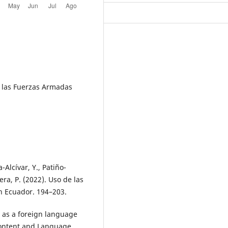
e las Fuerzas Armadas
Alcívar, Y., Patiño-
era, P. (2022). Uso de las
en Ecuador. 194–203.
sh as a foreign language
Content and Language