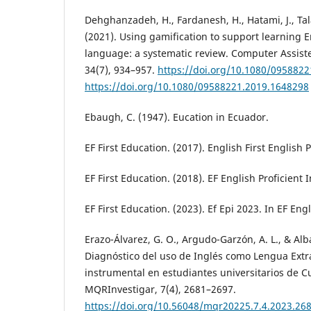
Dehghanzadeh, H., Fardanesh, H., Hatami, J., Tal
(2021). Using gamification to support learning 
language: a systematic review. Computer Assis
34(7), 934–957.
https://doi.org/10.1080/095882
https://doi.org/10.1080/09588221.2019.1648298
Ebaugh, C. (1947). Eucation in Ecuador.
EF First Education. (2017). English First English 
EF First Education. (2018). EF English Proficient 
EF First Education. (2023). Ef Epi 2023. In EF Eng
Erazo-Álvarez, G. O., Argudo-Garzón, A. L., & Alb
Diagnóstico del uso de Inglés como Lengua Ext
instrumental en estudiantes universitarios de 
MQRInvestigar, 7(4), 2681–2697.
https://doi.org/10.56048/mqr20225.7.4.2023.26