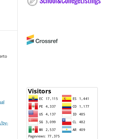
erto
ual
s/by-