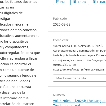
o, los futuros docentes
PDF
EPUB
HTML
carlas en
os digitales de
Publicado
estigar
2025-08-28
ficados mejoran el
aciones de tipo conexión
educativas aumentaron su
Cómo citar
o los dispositivos
Suarez García, E. R., & Almeida, E. (2025).
tas y computadoras.
Aprendizaje digital y gamificación: un pue
autorregulación para que
hacia la práctica de la autorregulación en 
ollo y aprendan a llevar
extranjera inglesa.
Kronos – The Language T
gación es analizar el
Journal
,
6
(1), 67–80.
ión como un puente de
https://doi.org/10.29166/kronos.v6i1.7811
 como segunda lengua e
Más formatos de cita
tica de habilidades
os fue una encuesta
y docentes de la
Número
ta información fue
Vol. 6 Núm. 1 (2025): The Langu
correlación de Pearson
Teaching Journal