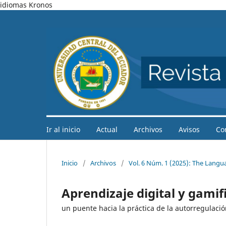
idiomas Kronos
Ir al inicio
Actual
Archivos
Avisos
Co
Inicio
/
Archivos
/
Vol. 6 Núm. 1 (2025): The Langu
Aprendizaje digital y gamif
un puente hacia la práctica de la autorregulació