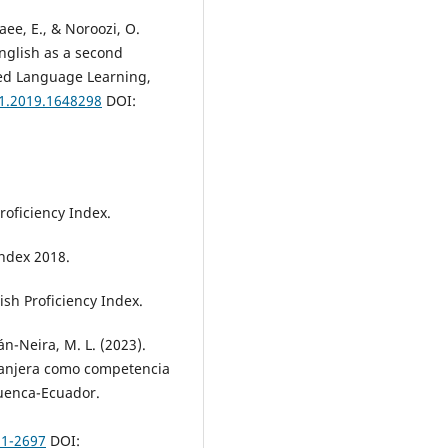
aee, E., & Noroozi, O.
English as a second
ted Language Learning,
21.2019.1648298
DOI:
Proficiency Index.
Index 2018.
lish Proficiency Index.
án-Neira, M. L. (2023).
ranjera como competencia
Cuenca-Ecuador.
81-2697
DOI: