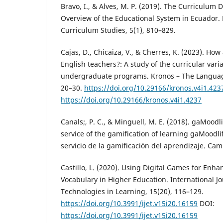
Bravo, I., & Alves, M. P. (2019). The Curriculum
Overview of the Educational System in Ecuador.
Curriculum Studies, 5(1), 810–829.
Cajas, D., Chicaiza, V., & Cherres, K. (2023). Ho
English teachers?: A study of the curricular vari
undergraduate programs. Kronos – The Language
20–30.
https://doi.org/10.29166/kronos.v4i1.423
https://doi.org/10.29166/kronos.v4i1.4237
Canals;, P. C., & Minguell, M. E. (2018). gaMoodli
service of the gamification of learning gaMoodlif
servicio de la gamificación del aprendizaje. Cam
Castillo, L. (2020). Using Digital Games for En
Vocabulary in Higher Education. International J
Technologies in Learning, 15(20), 116–129.
https://doi.org/10.3991/ijet.v15i20.16159
DOI:
https://doi.org/10.3991/ijet.v15i20.16159