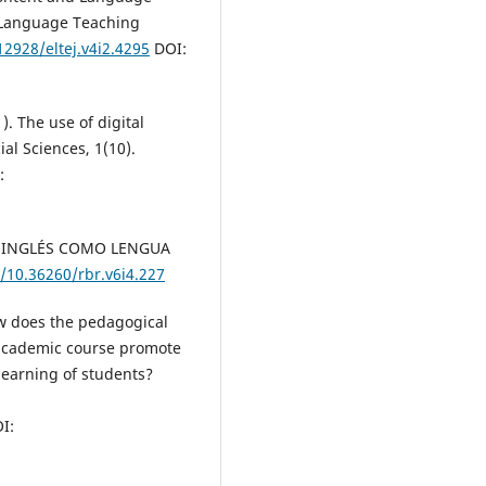
 Language Teaching
12928/eltej.v4i2.4295
DOI:
1). The use of digital
al Sciences, 1(10).
:
MA INGLÉS COMO LENGUA
g/10.36260/rbr.v6i4.227
How does the pedagogical
 academic course promote
 learning of students?
I: