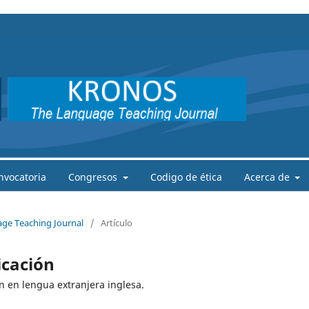
nvocatoria
Congresos
Codigo de ética
Acerca de
age Teaching Journal
/
Artículo
icación
n en lengua extranjera inglesa.