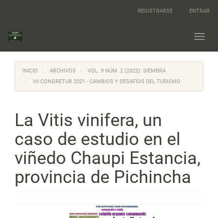
Navegación
REGISTRARSE
ENTRAR
principal
Contenido
principal
Toggl
Barra
navig
lateral
INICIO
ARCHIVOS
VOL. 9 NÚM. 2 (2022): SIEMBRA
VII CONGRETUR 2021 - CAMBIOS Y DESAFÍOS DEL TURISMO
La Vitis vinifera, un
caso de estudio en el
viñedo Chaupi Estancia,
provincia de Pichincha
Barra