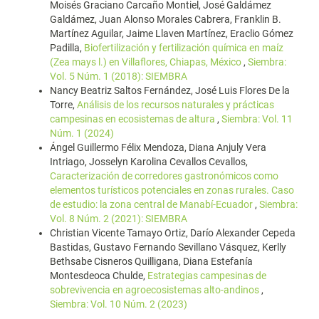
Moisés Graciano Carcaño Montiel, José Galdámez
Galdámez, Juan Alonso Morales Cabrera, Franklin B.
Martínez Aguilar, Jaime Llaven Martínez, Eraclio Gómez
Padilla,
Biofertilización y fertilización química en maíz
(Zea mays l.) en Villaflores, Chiapas, México
,
Siembra:
Vol. 5 Núm. 1 (2018): SIEMBRA
Nancy Beatriz Saltos Fernández, José Luis Flores De la
Torre,
Análisis de los recursos naturales y prácticas
campesinas en ecosistemas de altura
,
Siembra: Vol. 11
Núm. 1 (2024)
Ángel Guillermo Félix Mendoza, Diana Anjuly Vera
Intriago, Josselyn Karolina Cevallos Cevallos,
Caracterización de corredores gastronómicos como
elementos turísticos potenciales en zonas rurales. Caso
de estudio: la zona central de Manabí-Ecuador
,
Siembra:
Vol. 8 Núm. 2 (2021): SIEMBRA
Christian Vicente Tamayo Ortiz, Darío Alexander Cepeda
Bastidas, Gustavo Fernando Sevillano Vásquez, Kerlly
Bethsabe Cisneros Quilligana, Diana Estefanía
Montesdeoca Chulde,
Estrategias campesinas de
sobrevivencia en agroecosistemas alto-andinos
,
Siembra: Vol. 10 Núm. 2 (2023)