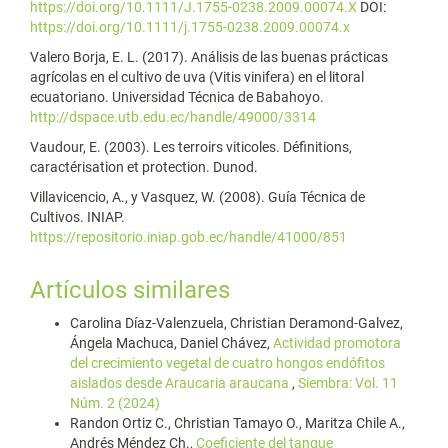
https://doi.org/10.1111/J.1755-0238.2009.00074.X
DOI:
https://doi.org/10.1111/j.1755-0238.2009.00074.x
Valero Borja, E. L. (2017). Análisis de las buenas prácticas
agrícolas en el cultivo de uva (Vitis vinifera) en el litoral
ecuatoriano. Universidad Técnica de Babahoyo.
http://dspace.utb.edu.ec/handle/49000/3314
Vaudour, E. (2003). Les terroirs viticoles. Définitions,
caractérisation et protection. Dunod.
Villavicencio, A., y Vasquez, W. (2008). Guía Técnica de
Cultivos. INIAP.
https://repositorio.iniap.gob.ec/handle/41000/851
Artículos similares
Carolina Díaz-Valenzuela, Christian Deramond-Galvez,
Ángela Machuca, Daniel Chávez,
Actividad promotora
del crecimiento vegetal de cuatro hongos endófitos
aislados desde Araucaria araucana
,
Siembra: Vol. 11
Núm. 2 (2024)
Randon Ortiz C., Christian Tamayo O., Maritza Chile A.,
Andrés Méndez Ch.,
Coeficiente del tanque