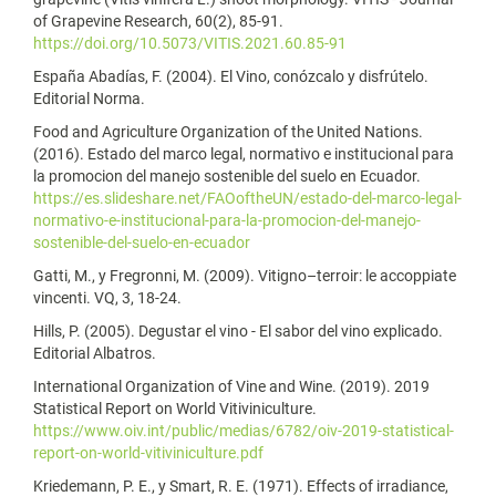
of Grapevine Research, 60(2), 85-91.
https://doi.org/10.5073/VITIS.2021.60.85-91
España Abadías, F. (2004). El Vino, conózcalo y disfrútelo.
Editorial Norma.
Food and Agriculture Organization of the United Nations.
(2016). Estado del marco legal, normativo e institucional para
la promocion del manejo sostenible del suelo en Ecuador.
https://es.slideshare.net/FAOoftheUN/estado-del-marco-legal-
normativo-e-institucional-para-la-promocion-del-manejo-
sostenible-del-suelo-en-ecuador
Gatti, M., y Fregronni, M. (2009). Vitigno–terroir: le accoppiate
vincenti. VQ, 3, 18-24.
Hills, P. (2005). Degustar el vino - El sabor del vino explicado.
Editorial Albatros.
International Organization of Vine and Wine. (2019). 2019
Statistical Report on World Vitiviniculture.
https://www.oiv.int/public/medias/6782/oiv-2019-statistical-
report-on-world-vitiviniculture.pdf
Kriedemann, P. E., y Smart, R. E. (1971). Effects of irradiance,