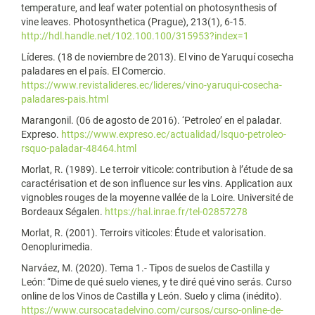
temperature, and leaf water potential on photosynthesis of
vine leaves. Photosynthetica (Prague), 213(1), 6-15.
http://hdl.handle.net/102.100.100/315953?index=1
Líderes. (18 de noviembre de 2013). El vino de Yaruquí cosecha
paladares en el país. El Comercio.
https://www.revistalideres.ec/lideres/vino-yaruqui-cosecha-
paladares-pais.html
Marangonil. (06 de agosto de 2016). ‘Petroleo’ en el paladar.
Expreso.
https://www.expreso.ec/actualidad/lsquo-petroleo-
rsquo-paladar-48464.html
Morlat, R. (1989). Le terroir viticole: contribution à l’étude de sa
caractérisation et de son influence sur les vins. Application aux
vignobles rouges de la moyenne vallée de la Loire. Université de
Bordeaux Ségalen.
https://hal.inrae.fr/tel-02857278
Morlat, R. (2001). Terroirs viticoles: Étude et valorisation.
Oenoplurimedia.
Narváez, M. (2020). Tema 1.- Tipos de suelos de Castilla y
León: “Dime de qué suelo vienes, y te diré qué vino serás. Curso
online de los Vinos de Castilla y León. Suelo y clima (inédito).
https://www.cursocatadelvino.com/cursos/curso-online-de-