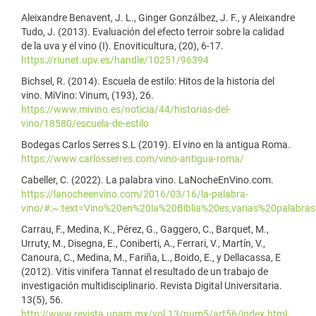
Aleixandre Benavent, J. L., Ginger Gonzálbez, J. F., y Aleixandre
Tudo, J. (2013). Evaluación del efecto terroir sobre la calidad
de la uva y el vino (I). Enoviticultura, (20), 6-17.
https://riunet.upv.es/handle/10251/96394
Bichsel, R. (2014). Escuela de estilo: Hitos de la historia del
vino. MiVino: Vinum, (193), 26.
https://www.mivino.es/noticia/44/historias-del-
vino/18580/escuela-de-estilo
Bodegas Carlos Serres S.L (2019). El vino en la antigua Roma.
https://www.carlosserres.com/vino-antigua-roma/
Cabeller, C. (2022). La palabra vino. LaNocheEnVino.com.
https://lanocheenvino.com/2016/03/16/la-palabra-
vino/#:~:text=Vino%20en%20la%20Biblia%20es,varias%20pala
Carrau, F., Medina, K., Pérez, G., Gaggero, C., Barquet, M.,
Urruty, M., Disegna, E., Coniberti, A., Ferrari, V., Martín, V.,
Canoura, C., Medina, M., Fariña, L., Boido, E., y Dellacassa, E
(2012). Vitis vinifera Tannat el resultado de un trabajo de
investigación multidisciplinario. Revista Digital Universitaria.
13(5), 56.
http://www.revista.unam.mx/vol.13/num5/art56/index.html