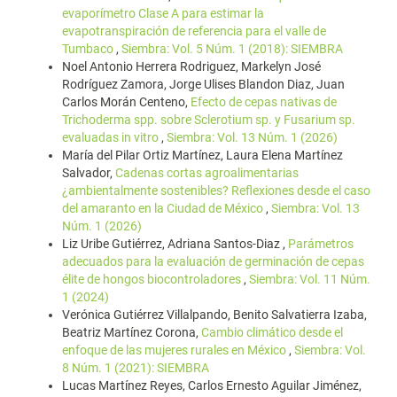
evaporímetro Clase A para estimar la
evapotranspiración de referencia para el valle de
Tumbaco
,
Siembra: Vol. 5 Núm. 1 (2018): SIEMBRA
Noel Antonio Herrera Rodriguez, Markelyn José
Rodríguez Zamora, Jorge Ulises Blandon Diaz, Juan
Carlos Morán Centeno,
Efecto de cepas nativas de
Trichoderma spp. sobre Sclerotium sp. y Fusarium sp.
evaluadas in vitro
,
Siembra: Vol. 13 Núm. 1 (2026)
María del Pilar Ortiz Martínez, Laura Elena Martínez
Salvador,
Cadenas cortas agroalimentarias
¿ambientalmente sostenibles? Reflexiones desde el caso
del amaranto en la Ciudad de México
,
Siembra: Vol. 13
Núm. 1 (2026)
Liz Uribe Gutiérrez, Adriana Santos-Diaz ,
Parámetros
adecuados para la evaluación de germinación de cepas
élite de hongos biocontroladores
,
Siembra: Vol. 11 Núm.
1 (2024)
Verónica Gutiérrez Villalpando, Benito Salvatierra Izaba,
Beatriz Martínez Corona,
Cambio climático desde el
enfoque de las mujeres rurales en México
,
Siembra: Vol.
8 Núm. 1 (2021): SIEMBRA
Lucas Martínez Reyes, Carlos Ernesto Aguilar Jiménez,