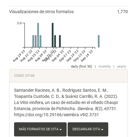
Visualizaciones de otros formatos
1,770
2.0
Aug 19 '22
Aug 22 '22
Aug 25 '22
Aug 28 '22
Aug 31 '22
Sep 01 '22
Sep 04 '22
Sep 07 '22
Sep 10 '22
Sep 13 '22
Sep 16 '22
daily (first 30)
|
monthly
|
yearly
Detalles
CÓMO CITAR
del
Santander Racines, A. B., Rodríguez Santos, E. M.,
artículo
Toapanta Custode, C. D., & Suárez Carrillo, R. A. (2022).
La Vitis vinifera, un caso de estudio en el viñedo Chaupi
Estancia, provincia de Pichincha.
Siembra
,
9
(2), e3731.
https://doi.org/10.29166/siembra.v9i2.3731
MÁS FORMATOS DE CITA
DESCARGAR CITA