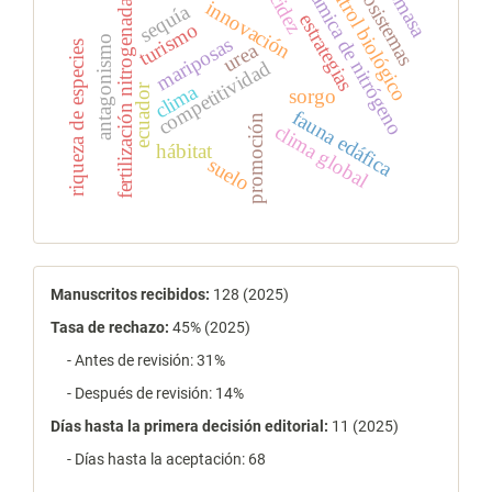
dinámica de nitrógeno
control biológico
biomasa
ecosistemas
acidez
innovación
fertilización nitrogenada
sequía
estrategias
turismo
mariposas
antagonismo
urea
riqueza de especies
competitividad
clima
ecuador
sorgo
fauna edáfica
promoción
clima global
hábitat
suelo
estadísticas
Manuscritos recibidos:
128 (2025)
Tasa de rechazo
:
45% (2025)
- Antes de revisión: 31%
- Después de revisión: 14%
Días hasta la primera decisión editorial:
11 (2025)
- Días hasta la aceptación: 68