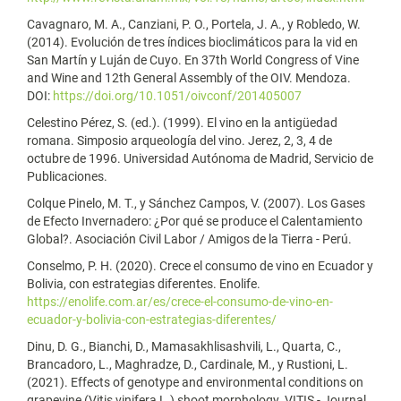
Cavagnaro, M. A., Canziani, P. O., Portela, J. A., y Robledo, W.
(2014). Evolución de tres índices bioclimáticos para la vid en
San Martín y Luján de Cuyo. En 37th World Congress of Vine
and Wine and 12th General Assembly of the OIV. Mendoza.
DOI:
https://doi.org/10.1051/oivconf/201405007
Celestino Pérez, S. (ed.). (1999). El vino en la antigüedad
romana. Simposio arqueología del vino. Jerez, 2, 3, 4 de
octubre de 1996. Universidad Autónoma de Madrid, Servicio de
Publicaciones.
Colque Pinelo, M. T., y Sánchez Campos, V. (2007). Los Gases
de Efecto Invernadero: ¿Por qué se produce el Calentamiento
Global?. Asociación Civil Labor / Amigos de la Tierra - Perú.
Conselmo, P. H. (2020). Crece el consumo de vino en Ecuador y
Bolivia, con estrategias diferentes. Enolife.
https://enolife.com.ar/es/crece-el-consumo-de-vino-en-
ecuador-y-bolivia-con-estrategias-diferentes/
Dinu, D. G., Bianchi, D., Mamasakhlisashvili, L., Quarta, C.,
Brancadoro, L., Maghradze, D., Cardinale, M., y Rustioni, L.
(2021). Effects of genotype and environmental conditions on
grapevine (Vitis vinifera L.) shoot morphology. VITIS - Journal