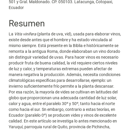
501 y Gral. Maldonado. CP. 050103. Latacunga, Cotopaxi,
Ecuador
Resumen
La
Vitis vinifera
(planta de uva, vid), usada para elaborar vinos,
existe desde antes que el hombre y ha estado vinculada al
mismo siempre. Está presente en la Biblia e históricamente se
remonta a la antigua Roma, donde elaboraban un vino dorado
sin distinguir variedad de uvas. Para hacer vinos es necesario
producir fruta de buena calidad, la vid requiere ciertos niveles
de luz y calor, y temperaturas extremas pueden afectar de
manera negativa la producción. Además, necesita condiciones
climatológicas específicas para desarrollarse, ejemplo: un
invierno suficientemente frío permite a la planta descansar.
Por esa razón, la mayoría de vides se cultivan en latitudes del
globo que proporcionan una adecuada cantidad de luz solar,
calor y agua, entre el paralelo 30º y 50º, tanto hacia el norte
como hacia el sur. Sn embargo, contrario a estas teorías, en
Ecuador (paralelo 0º) se producen vides y vinos de excelente
calidad. En este artículo se investiga lo antes mencionado en
Yaruquí, parroquia rural de Quito, provincia de Pichincha,