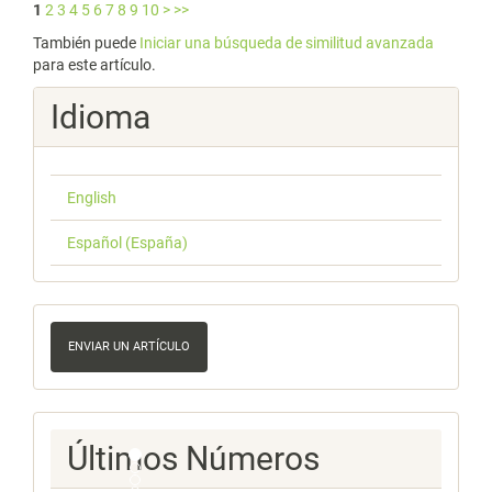
1
2
3
4
5
6
7
8
9
10
>
>>
También puede
Iniciar una búsqueda de similitud avanzada
para este artículo.
Idioma
English
Español (España)
Enviar
un
ENVIAR UN ARTÍCULO
artículo
Ultimos
Últimos Números
Numeros