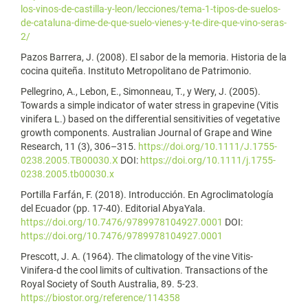
los-vinos-de-castilla-y-leon/lecciones/tema-1-tipos-de-suelos-
de-cataluna-dime-de-que-suelo-vienes-y-te-dire-que-vino-seras-
2/
Pazos Barrera, J. (2008). El sabor de la memoria. Historia de la
cocina quiteña. Instituto Metropolitano de Patrimonio.
Pellegrino, A., Lebon, E., Simonneau, T., y Wery, J. (2005).
Towards a simple indicator of water stress in grapevine (Vitis
vinifera L.) based on the differential sensitivities of vegetative
growth components. Australian Journal of Grape and Wine
Research, 11 (3), 306–315.
https://doi.org/10.1111/J.1755-
0238.2005.TB00030.X
DOI:
https://doi.org/10.1111/j.1755-
0238.2005.tb00030.x
Portilla Farfán, F. (2018). Introducción. En Agroclimatología
del Ecuador (pp. 17-40). Editorial AbyaYala.
https://doi.org/10.7476/9789978104927.0001
DOI:
https://doi.org/10.7476/9789978104927.0001
Prescott, J. A. (1964). The climatology of the vine Vitis-
Vinifera-d the cool limits of cultivation. Transactions of the
Royal Society of South Australia, 89. 5-23.
https://biostor.org/reference/114358