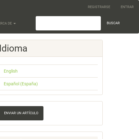
REGISTRARSE
ENTRAR
BUSCAR
ERCA DE
Idioma
English
Español (España)
nviar
n
ENVIAR UN ARTÍCULO
rtículo