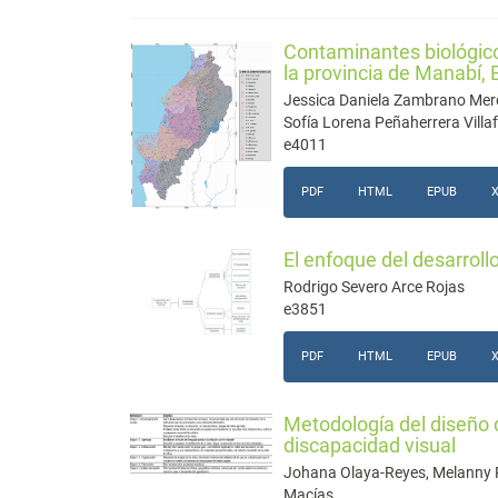
Contaminantes biológico
la provincia de Manabí,
Jessica Daniela Zambrano Mero
Sofía Lorena Peñaherrera Villa
e4011
PDF
HTML
EPUB
El enfoque del desarrollo
Rodrigo Severo Arce Rojas
e3851
PDF
HTML
EPUB
Metodología del diseño 
discapacidad visual
Johana Olaya-Reyes, Melanny R
Macías