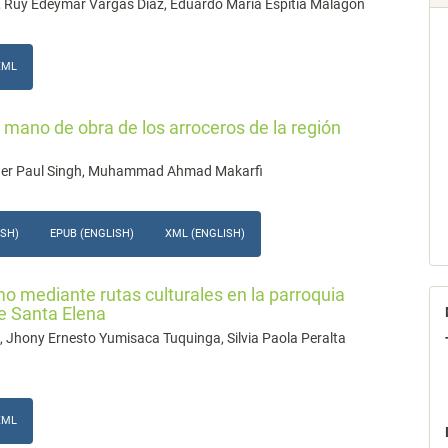
z, Ruy Edeymar Vargas Diaz, Eduardo María Espitia Malagón
XML
la mano de obra de los arroceros de la región
der Paul Singh, Muhammad Ahmad Makarfi
ISH)
EPUB (ENGLISH)
XML (ENGLISH)
smo mediante rutas culturales en la parroquia
de Santa Elena
 Jhony Ernesto Yumisaca Tuquinga, Silvia Paola Peralta
XML