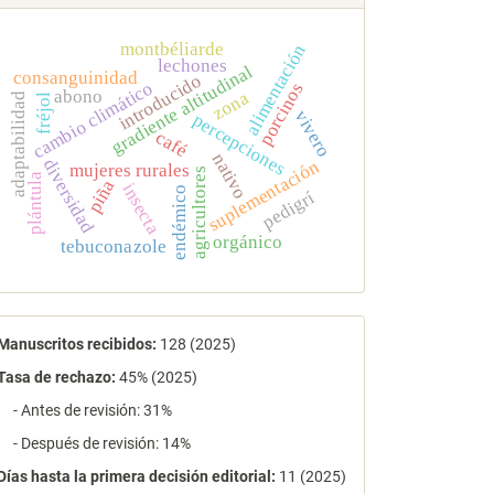
montbéliarde
alimentación
lechones
gradiente altitudinal
consanguinidad
introducido
cambio climático
porcinos
abono
zona
adaptabilidad
fréjol
vivero
percepciones
café
nativo
diversidad
suplementación
mujeres rurales
agricultores
plántula
piña
insecta
endémico
pedigrí
orgánico
tebuconazole
estadísticas
Manuscritos recibidos:
128 (2025)
Tasa de rechazo
:
45% (2025)
- Antes de revisión: 31%
- Después de revisión: 14%
Días hasta la primera decisión editorial:
11 (2025)