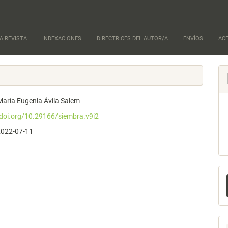
A REVISTA
INDEXACIONES
DIRECTRICES DEL AUTOR/A
ENVÍOS
AC
María Eugenia Ávila Salem
/doi.org/10.29166/siembra.v9i2
2022-07-11
E
u
a