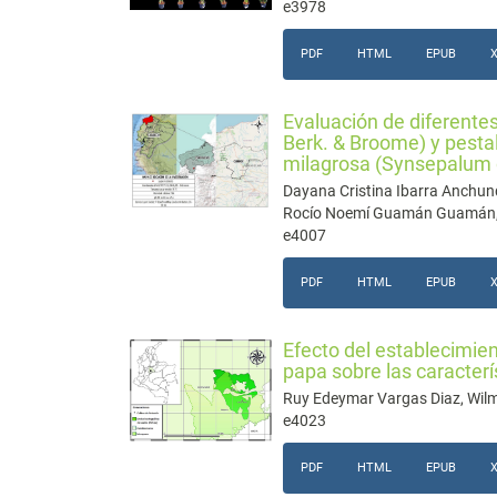
e3978
PDF
HTML
EPUB
Evaluación de diferentes
Berk. & Broome) y pestalo
milagrosa (Synsepalum 
Dayana Cristina Ibarra Anchun
Rocío Noemí Guamán Guamán, Sa
e4007
PDF
HTML
EPUB
Efecto del establecimien
papa sobre las caracterí
Ruy Edeymar Vargas Diaz, Wilm
e4023
PDF
HTML
EPUB