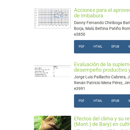
Acciones para el aprovec
de Imbabura
Danny Fernando Chiriboga Barb
Borja, Malú Bettina Patiño Ro
e3850
PDF
HTML
EPUB
Evaluación de la suplem
desempeño productivo y
Jorge Luis Paillacho Cabrera,
Renán Patricio Mena Pérez, J
e3991
PDF
HTML
EPUB
Efectos del clima y su re
(Mont.) de Bary) en cul