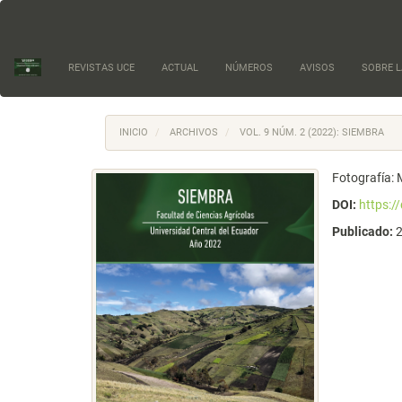
Navegación
principal
Contenido
principal
REVISTAS UCE
ACTUAL
NÚMEROS
AVISOS
SOBRE L
Barra
lateral
INICIO
ARCHIVOS
VOL. 9 NÚM. 2 (2022): SIEMBRA
Fotografía: 
DOI:
https:/
Publicado: