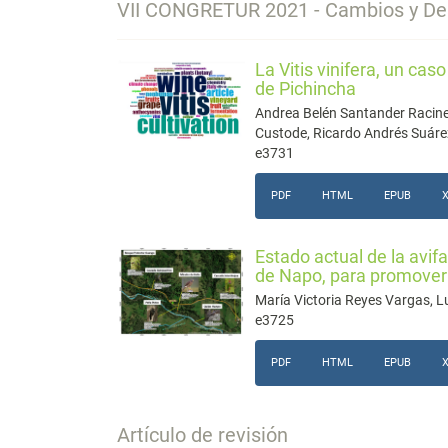
VII CONGRETUR 2021 - Cambios y Des
La Vitis vinifera, un cas
de Pichincha
Andrea Belén Santander Racine
Custode, Ricardo Andrés Suárez
e3731
PDF
HTML
EPUB
Estado actual de la avif
de Napo, para promover 
María Victoria Reyes Vargas, L
e3725
PDF
HTML
EPUB
Artículo de revisión