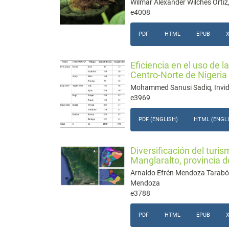
Wilmar Alexander Wilches Orti
e4008
PDF
HTML
EPUB
Eficiencia en el uso de 
Centro-Norte de Nigeria
Mohammed Sanusi Sadiq, Invi
e3969
PDF (ENGLISH)
HTML (ENGL
Diversificación del turi
Manglaralto, provincia 
Arnaldo Efrén Mendoza Tarabó,
Mendoza
e3788
PDF
HTML
EPUB