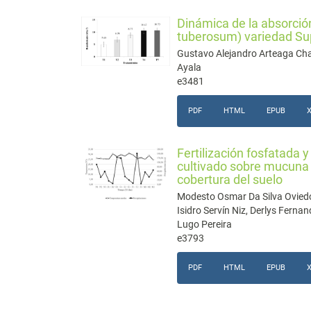
Dinámica de la absorció
tuberosum) variedad Sup
Gustavo Alejandro Arteaga Cham
Ayala
e3481
PDF
HTML
EPUB
Fertilización fosfatada 
cultivado sobre mucuna 
cobertura del suelo
Modesto Osmar Da Silva Oviedo,
Isidro Servín Niz, Derlys Ferna
Lugo Pereira
e3793
PDF
HTML
EPUB