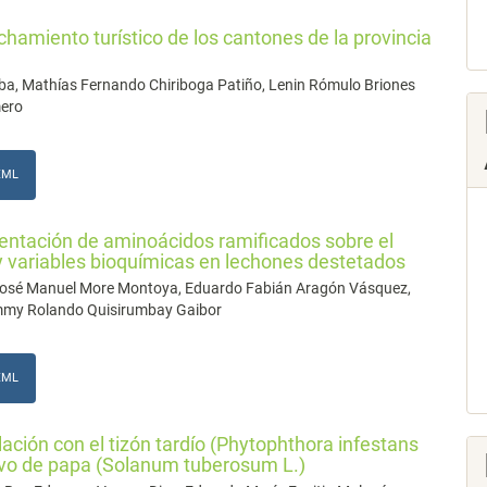
hamiento turístico de los cantones de la provincia
a, Mathías Fernando Chiriboga Patiño, Lenin Rómulo Briones
mero
XML
entación de aminoácidos ramificados sobre el
 variables bioquímicas en lechones destetados
 José Manuel More Montoya, Eduardo Fabián Aragón Vásquez,
immy Rolando Quisirumbay Gaibor
XML
lación con el tizón tardío (Phytophthora infestans
tivo de papa (Solanum tuberosum L.)