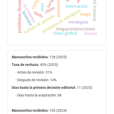
problemas fitosanitarios
brassica juncea
turismo
promoción
ecosistema
urea
innovación
clima
dinámica de nitrógeno
suelo
biomasa
sorgo
sulfato de amonio
estrategias
megaconstrucciones
clima global
bioma
estadísticas
Manuscritos recibidos:
128 (2025)
Tasa de rechazo
:
45% (2025)
- Antes de revisión: 31%
- Después de revisión: 14%
Días hasta la primera decisión editorial:
11 (2025)
- Días hasta la aceptación: 68
Manuscritos recibidos:
103 (2024)