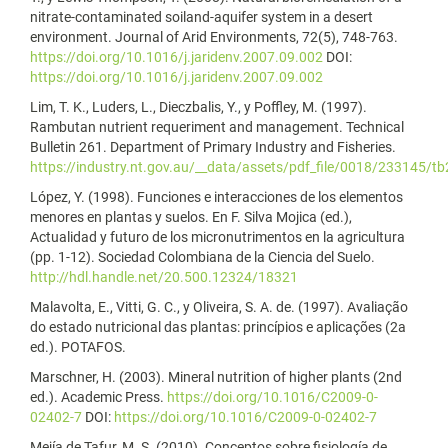
nitrate-contaminated soiland-aquifer system in a desert
environment. Journal of Arid Environments, 72(5), 748-763.
https://doi.org/10.1016/j.jaridenv.2007.09.002
DOI:
https://doi.org/10.1016/j.jaridenv.2007.09.002
Lim, T. K., Luders, L., Dieczbalis, Y., y Poffley, M. (1997).
Rambutan nutrient requeriment and management. Technical
Bulletin 261. Department of Primary Industry and Fisheries.
https://industry.nt.gov.au/__data/assets/pdf_file/0018/233145/t
López, Y. (1998). Funciones e interacciones de los elementos
menores en plantas y suelos. En F. Silva Mojica (ed.),
Actualidad y futuro de los micronutrimentos en la agricultura
(pp. 1-12). Sociedad Colombiana de la Ciencia del Suelo.
http://hdl.handle.net/20.500.12324/18321
Malavolta, E., Vitti, G. C., y Oliveira, S. A. de. (1997). Avaliação
do estado nutricional das plantas: princípios e aplicações (2a
ed.). POTAFOS.
Marschner, H. (2003). Mineral nutrition of higher plants (2nd
ed.). Academic Press.
https://doi.org/10.1016/C2009-0-
02402-7
DOI:
https://doi.org/10.1016/C2009-0-02402-7
Mejía de Tafur, M. S. (2010). Conceptos sobre fisiología de