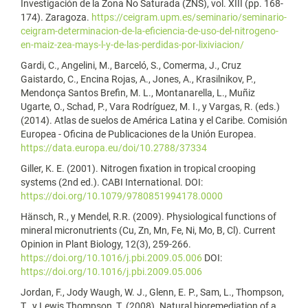
Investigación de la Zona No Saturada (ZNS), vol. XIII (pp. 168-
174). Zaragoza.
https://ceigram.upm.es/seminario/seminario-
ceigram-determinacion-de-la-eficiencia-de-uso-del-nitrogeno-
en-maiz-zea-mays-l-y-de-las-perdidas-por-lixiviacion/
Gardi, C., Angelini, M., Barceló, S., Comerma, J., Cruz
Gaistardo, C., Encina Rojas, A., Jones, A., Krasilnikov, P.,
Mendonça Santos Brefin, M. L., Montanarella, L., Muñiz
Ugarte, O., Schad, P., Vara Rodríguez, M. I., y Vargas, R. (eds.)
(2014). Atlas de suelos de América Latina y el Caribe. Comisión
Europea - Oficina de Publicaciones de la Unión Europea.
https://data.europa.eu/doi/10.2788/37334
Giller, K. E. (2001). Nitrogen fixation in tropical crooping
systems (2nd ed.). CABI International. DOI:
https://doi.org/10.1079/9780851994178.0000
Hänsch, R., y Mendel, R.R. (2009). Physiological functions of
mineral micronutrients (Cu, Zn, Mn, Fe, Ni, Mo, B, Cl). Current
Opinion in Plant Biology, 12(3), 259-266.
https://doi.org/10.1016/j.pbi.2009.05.006
DOI:
https://doi.org/10.1016/j.pbi.2009.05.006
Jordan, F., Jody Waugh, W. J., Glenn, E. P., Sam, L., Thompson,
T., y Lewis Thompson, T. (2008). Natural bioremediation of a