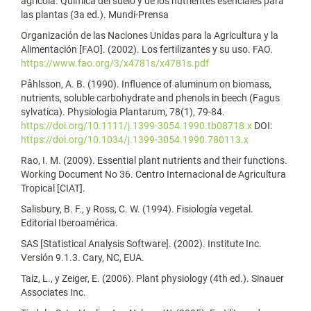
agrícola. Química del suelo y de los nutrientes esenciales para
las plantas (3a ed.). Mundi-Prensa
Organización de las Naciones Unidas para la Agricultura y la
Alimentación [FAO]. (2002). Los fertilizantes y su uso. FAO.
https://www.fao.org/3/x4781s/x4781s.pdf
Påhlsson, A. B. (1990). Influence of aluminum on biomass,
nutrients, soluble carbohydrate and phenols in beech (Fagus
sylvatica). Physiologia Plantarum, 78(1), 79-84.
https://doi.org/10.1111/j.1399-3054.1990.tb08718.x
DOI:
https://doi.org/10.1034/j.1399-3054.1990.780113.x
Rao, I. M. (2009). Essential plant nutrients and their functions.
Working Document No 36. Centro Internacional de Agricultura
Tropical [CIAT].
Salisbury, B. F., y Ross, C. W. (1994). Fisiología vegetal.
Editorial Iberoamérica.
SAS [Statistical Analysis Software]. (2002). Institute Inc.
Versión 9.1.3. Cary, NC, EUA.
Taiz, L., y Zeiger, E. (2006). Plant physiology (4th ed.). Sinauer
Associates Inc.