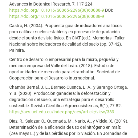
Advances in Botanical Research, 7, 117-224.
https://doi.org/10.1016/S0065-2296(08)60088-9
DOI:
https://doi.org/10.1016/S0065-2296(08)60088-9
Castro, H. (2004). Propuesta guía de indicadores analíticos
para calificar suelos estables y en proceso de degradación
desde el punto de vista físico. En CIAT (ed.), Memorias I Taller
Nacional sobre indicadores de calidad del suelo (pp. 37-42).
Palmira.
Centro de desarrollo empresarial para la micro, pequeña y
mediana empresa del Valle del Leán. (2018). Estudio de
oportunidades de mercado para el rambután. Sociedad de
Cooperación para el Desarrollo Internacional.
Chamba Bernal, J. L., Bermeo Cuenca, L. A., y Sarango Ortega,
Y. B. (2020). Producción ganadera: la deforestación y
degradación del suelo, una estrategia para el desarrollo
sostenible. Revista Científica Agroecosistemas, 8(1), 77-82.
https://aes.ucf.edu.cu/index.php/aes/article/view/389
Díaz, R., Salazar, O., Quemada, M., Nario, A., y Videla, X. (2019).
Determinación de la eficiencia de uso del nitrógeno en maíz
(Zea mays L.) y de las pérdidas por lixiviación. En Jornadas de