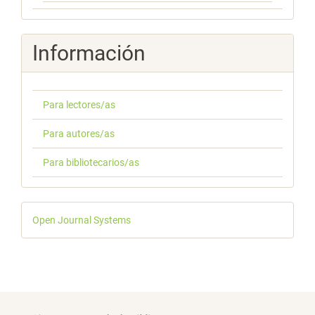
Información
Para lectores/as
Para autores/as
Para bibliotecarios/as
Desarrollado
Open Journal Systems
por