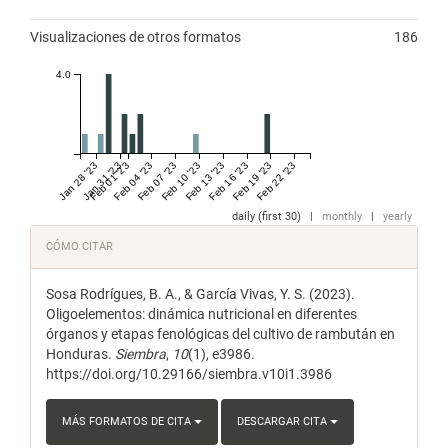
Visualizaciones de otros formatos
186
4.0
Jan 28 '23
Jan 31 '23
Feb 01 '23
Feb 04 '23
Feb 07 '23
Feb 10 '23
Feb 13 '23
Feb 16 '23
Feb 19 '23
Feb 22 '23
daily (first 30)
|
monthly
|
yearly
Detalles
CÓMO CITAR
del
Sosa Rodrígues, B. A., & García Vivas, Y. S. (2023).
artículo
Oligoelementos: dinámica nutricional en diferentes
órganos y etapas fenológicas del cultivo de rambután en
Honduras.
Siembra
,
10
(1), e3986.
https://doi.org/10.29166/siembra.v10i1.3986
MÁS FORMATOS DE CITA
DESCARGAR CITA