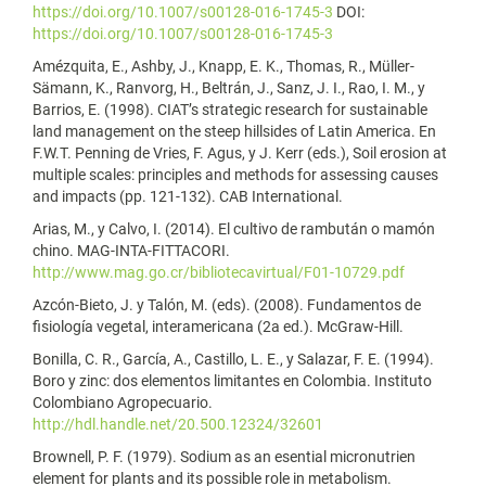
https://doi.org/10.1007/s00128-016-1745-3
DOI:
https://doi.org/10.1007/s00128-016-1745-3
Amézquita, E., Ashby, J., Knapp, E. K., Thomas, R., Müller-
Sämann, K., Ranvorg, H., Beltrán, J., Sanz, J. I., Rao, I. M., y
Barrios, E. (1998). CIAT’s strategic research for sustainable
land management on the steep hillsides of Latin America. En
F.W.T. Penning de Vries, F. Agus, y J. Kerr (eds.), Soil erosion at
multiple scales: principles and methods for assessing causes
and impacts (pp. 121-132). CAB International.
Arias, M., y Calvo, I. (2014). El cultivo de rambután o mamón
chino. MAG-INTA-FITTACORI.
http://www.mag.go.cr/bibliotecavirtual/F01-10729.pdf
Azcón-Bieto, J. y Talón, M. (eds). (2008). Fundamentos de
fisiología vegetal, interamericana (2a ed.). McGraw-Hill.
Bonilla, C. R., García, A., Castillo, L. E., y Salazar, F. E. (1994).
Boro y zinc: dos elementos limitantes en Colombia. Instituto
Colombiano Agropecuario.
http://hdl.handle.net/20.500.12324/32601
Brownell, P. F. (1979). Sodium as an esential micronutrien
element for plants and its possible role in metabolism.