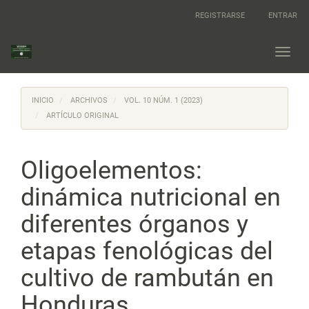
Navegación
REGISTRARSE
ENTRAR
principal
Contenido
principal
Toggl
Barra
navig
lateral
INICIO
ARCHIVOS
VOL. 10 NÚM. 1 (2023)
ARTÍCULO ORIGINAL
Oligoelementos:
dinámica nutricional en
diferentes órganos y
etapas fenológicas del
cultivo de rambután en
Honduras