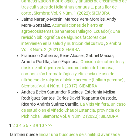
Caracterización morfológica y análisis de crecimiento de
tres cultivares de Helianthus annuus L. para flor de
corte
,
Siembra: Vol. 9 Núm. 1 (2022): SIEMBRA
Jaime Naranjo-Morán, Marcos Vera-Morales, Andy
Mora-González,
Acumulaciones de hierro en
agroecosistemas bananeros (Milagro, Ecuador): Una
revisión bibliográfica de algunos factores que
intervienen en la salud y nutrición del cultivo
,
Siembra:
Vol. 8 Núm. 2 (2021): SIEMBRA
Francisco Gutiérrez, René Alcoser, Gabriel Macías,
Arnulfo Portilla, José Espinosa,
Omisión de nutrientes y
dosis de nitrógeno en la acumulación de biomasa,
composición bromatológica y eficiencia de uso de
nitrógeno de raigrás diploide perenne (Lolium perenne)
,
Siembra: Vol. 4 Núm. 1 (2017): SIEMBRA
Andrea Belén Santander Racines, Estefanía Melisa
Rodríguez Santos, Carlos David Toapanta Custode,
Ricardo Andrés Suárez Carrillo,
La Vitis vinifera, un caso
de estudio en el viñedo Chaupi Estancia, provincia de
Pichincha
,
Siembra: Vol. 9 Núm. 2 (2022): SIEMBRA
1
2
3
4
5
6
7
8
9
10
>
>>
También puede
Iniciar una búsqueda de similitud avanzada