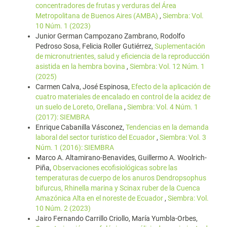
concentradores de frutas y verduras del Área
Metropolitana de Buenos Aires (AMBA)
,
Siembra: Vol.
10 Núm. 1 (2023)
Junior German Campozano Zambrano, Rodolfo
Pedroso Sosa, Felicia Roller Gutiérrez,
Suplementación
de micronutrientes, salud y eficiencia de la reproducción
asistida en la hembra bovina
,
Siembra: Vol. 12 Núm. 1
(2025)
Carmen Calva, José Espinosa,
Efecto de la aplicación de
cuatro materiales de encalado en control de la acidez de
un suelo de Loreto, Orellana
,
Siembra: Vol. 4 Núm. 1
(2017): SIEMBRA
Enrique Cabanilla Vásconez,
Tendencias en la demanda
laboral del sector turístico del Ecuador
,
Siembra: Vol. 3
Núm. 1 (2016): SIEMBRA
Marco A. Altamirano-Benavides, Guillermo A. Woolrich-
Piña,
Observaciones ecofisiológicas sobre las
temperaturas de cuerpo de los anuros Dendropsophus
bifurcus, Rhinella marina y Scinax ruber de la Cuenca
Amazónica Alta en el noreste de Ecuador
,
Siembra: Vol.
10 Núm. 2 (2023)
Jairo Fernando Carrillo Criollo, María Yumbla-Orbes,