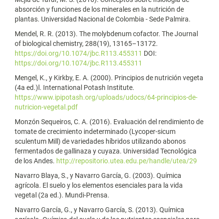
absorción y funciones de los minerales en la nutrición de
plantas. Universidad Nacional de Colombia - Sede Palmira.
Mendel, R. R. (2013). The molybdenum cofactor. The Journal
of biological chemistry, 288(19), 13165–13172.
https://doi.org/10.1074/jbc.R113.455311
DOI:
https://doi.org/10.1074/jbc.R113.455311
Mengel, K., y Kirkby, E. A. (2000). Principios de nutrición vegeta
(4a ed.)l. International Potash Institute.
https://www.ipipotash.org/uploads/udocs/64-principios-de-
nutricion-vegetal.pdf
Monzón Sequeiros, C. A. (2016). Evaluación del rendimiento de
tomate de crecimiento indeterminado (Lycoper-sicum
sculentum Mill) de variedades híbridos utilizando abonos
fermentados de gallinaza y cuyaza. Universidad Tecnológica
de los Andes.
http://repositorio.utea.edu.pe/handle/utea/29
Navarro Blaya, S., y Navarro García, G. (2003). Química
agrícola. El suelo y los elementos esenciales para la vida
vegetal (2a ed.). Mundi-Prensa.
Navarro García, G., y Navarro García, S. (2013). Química