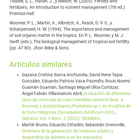
Tisdale, S. L., Havlin, J., y Nelson, W. (2005). Fertility and
fertilizers. An introduction to nutrient management (7th ed.)
Prentice Hall.
Woomer, P. L., Martin, A., Albretch, A., Resck, D. V. S., y
Scharpenseel, H. W. (1994). The importance and management
of soil organic matter in the tropics. En P. L. Woomer, y M. J.
Swift (eds.), The biological management of tropical soil fertility
(pp. 47-80). Jhon Wiley & Sons.
Artículos similares
Dayana Cristina Ibarra Anchundia, David Rene Tapia
González, Eduardo Patricio Vaca Pazmiño, Rocío Noemí
Guamán Guamán, Santiago Miguel Ulloa Cortázar,
Ángel Fabián Villavicencio Abril,
Evaluación de diferentes
tipos de controles de roya (Hemileia vastatrix Berk. &
Broome) y pestalotiopsis (Pestalotia sp.), en el cultivo de
la fruta milagrosa (Synsepalum dulcificum ADC)
,
Siembra: Vol. 9 Núm. 2 (2022): SIEMBRA
Martín Bruno, Eduardo Cittadini, Sebastián Grenoville,
Dinámica de la generación de residuos sólidos y
desperdicio de alimentos en los mercados