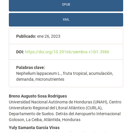
EPUB
XML
Publicado:
ene 26, 2023
DOI:
https://doi.org/10.29166/siembra.v10i1.3986
Palabras clave:
Nephelium lappaceum L., fruta tropical, acumulación,
demanda, micronutrientes
Contenido
Breno Augusto Sosa Rodrígues
Universidad Nacional Autónoma de Honduras (UNAH), Centro
principal
Universitario Regional del Litoral Atlántico (CURLA),
Departamento de Suelos. Detrás del Aeropuerto Internacional
del
Goloson, La Ceiba, Atlántida, Honduras
artículo
Yuly Samanta García Vivas