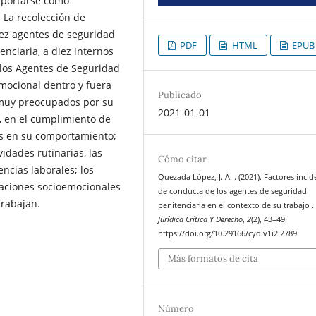
mportarse como
 La recolección de
iez agentes de seguridad
PDF
HTML
EPUB
enciaria, a diez internos
e los Agentes de Seguridad
mocional dentro y fuera
Publicado
n muy preocupados por su
2021-01-01
s, en el cumplimiento de
os en su comportamiento;
vidades rutinarias, las
Cómo citar
encias laborales; los
Quezada López, J. A. . (2021). Factores incid
taciones socioemocionales
de conducta de los agentes de seguridad
trabajan.
penitenciaria en el contexto de su trabajo 
Jurídica Crítica Y Derecho
,
2
(2), 43–49.
https://doi.org/10.29166/cyd.v1i2.2789
Más formatos de cita
Número