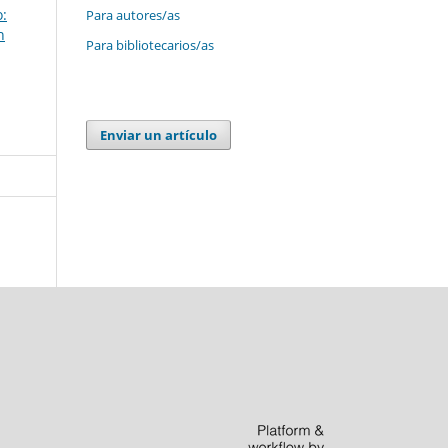
o:
Para autores/as
n
Para bibliotecarios/as
Enviar un artículo