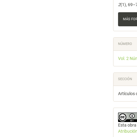
2
(1), 69–
MÁS FO
NÚMERO
Vol. 2 Nú
SECCIÓN
Artículos 
Esta obra 
Atribució