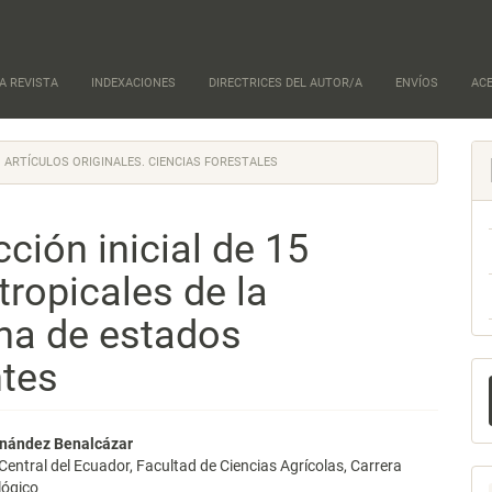
A REVISTA
INDEXACIONES
DIRECTRICES DEL AUTOR/A
ENVÍOS
AC
ARTÍCULOS ORIGINALES. CIENCIAS FORESTALES
ción inicial de 15
tropicales de la
na de estados
ntes
E
u
a
nido
nández Benalcázar
Central del Ecuador, Facultad de Ciencias Agrícolas, Carrera
pal
lógico