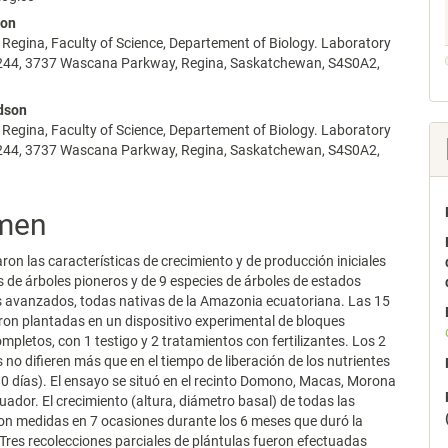
non
f Regina, Faculty of Science, Departement of Biology. Laboratory
lo
B244, 3737 Wascana Parkway, Regina, Saskatchewan, S4S0A2,
dson
f Regina, Faculty of Science, Departement of Biology. Laboratory
B244, 3737 Wascana Parkway, Regina, Saskatchewan, S4S0A2,
men
ron las características de crecimiento y de producción iniciales
s de árboles pioneros y de 9 especies de árboles de estados
s avanzados, todas nativas de la Amazonia ecuatoriana. Las 15
ron plantadas en un dispositivo experimental de bloques
ompletos, con 1 testigo y 2 tratamientos con fertilizantes. Los 2
 no difieren más que en el tiempo de liberación de los nutrientes
80 días). El ensayo se situó en el recinto Domono, Macas, Morona
uador. El crecimiento (altura, diámetro basal) de todas las
on medidas en 7 ocasiones durante los 6 meses que duró la
 Tres recolecciones parciales de plántulas fueron efectuadas