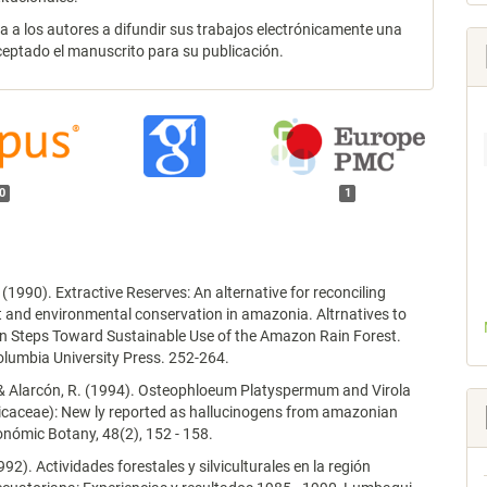
za a los autores a difundir sus trabajos electrónicamente una
ceptado el manuscrito para su publicación.
0
1
. (1990). Extractive Reserves: An alternative for reconciling
and environmental conservation in amazonia. Altrnatives to
on Steps Toward Sustainable Use of the Amazon Rain Forest.
lumbia University Press. 252-264.
 & Alarcón, R. (1994). Osteophloeum Platyspermum and Virola
ticaceae): New ly reported as hallucinogens from amazonian
nómic Botany, 48(2), 152 - 158.
992). Actividades forestales y silviculturales en la región