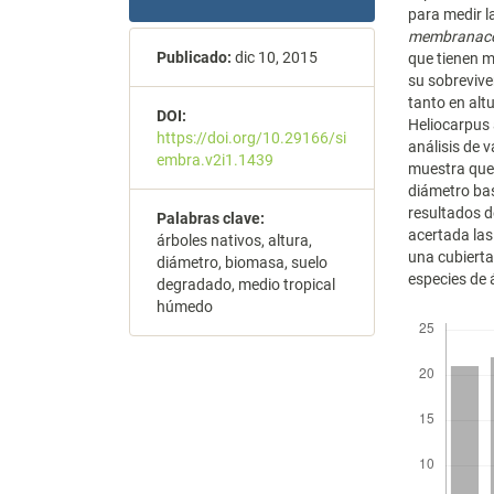
para medir l
membranac
Publicado:
dic 10, 2015
que tienen m
su sobrevive
tanto en alt
DOI:
Heliocarpus 
https://doi.org/10.29166/si
análisis de v
embra.v2i1.1439
muestra que 
diámetro bas
resultados d
Palabras clave:
acertada las
árboles nativos, altura,
una cubierta
diámetro, biomasa, suelo
especies de
degradado, medio tropical
húmedo
Descargas