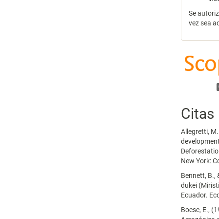
Se autori
vez sea a
Citas
Allegretti, M
development 
Deforestati
New York: Co
Bennett, B.,
dukei (Miris
Ecuador. Eco
Boese, E., (1