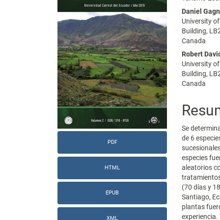
del
del
Daniel Gag
University o
artículo
artícu
Building, L
Canada
Robert Davi
University o
Building, L
Canada
Resu
Se determina
de 6 especie
PDF
sucesionale
especies fue
aleatorios c
HTML
tratamientos
(70 días y 1
EPUB
Santiago, Ec
plantas fuer
experiencia.
XML