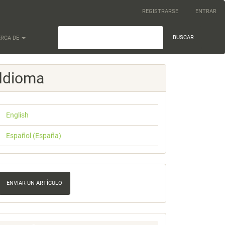
REGISTRARSE
ENTRAR
BUSCAR
ERCA DE
Idioma
English
Español (España)
nviar
n
ENVIAR UN ARTÍCULO
rtículo