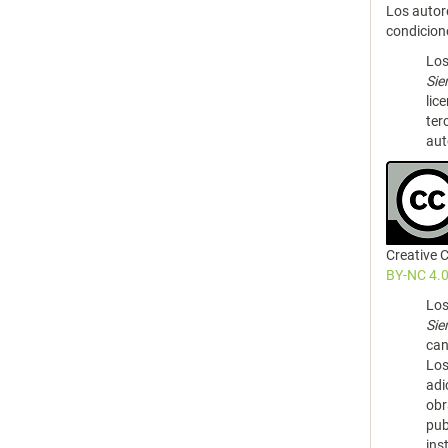
Los autor
condicion
Los
Si
lic
ter
aut
Creative
BY-NC 4.0
Los
Si
can
Los
adi
obr
pub
ins