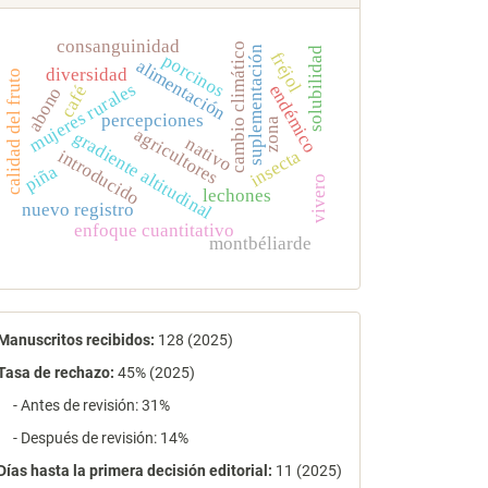
consanguinidad
cambio climático
suplementación
solubilidad
fréjol
porcinos
alimentación
diversidad
calidad del fruto
mujeres rurales
endémico
café
abono
percepciones
zona
agricultores
gradiente altitudinal
nativo
insecta
introducido
piña
vivero
lechones
nuevo registro
enfoque cuantitativo
montbéliarde
estadísticas
Manuscritos recibidos:
128 (2025)
Tasa de rechazo
:
45% (2025)
- Antes de revisión: 31%
- Después de revisión: 14%
Días hasta la primera decisión editorial:
11 (2025)