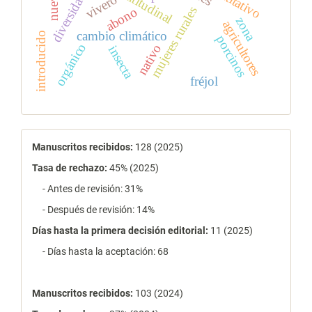
diversidad
vivero
mujeres rurales
abono
zona
agricultores
cambio climático
introducido
porcinos
orgánico
nativo
insecta
fréjol
estadísticas
Manuscritos recibidos:
128 (2025)
Tasa de rechazo
:
45% (2025)
- Antes de revisión: 31%
- Después de revisión: 14%
Días hasta la primera decisión editorial:
11 (2025)
- Días hasta la aceptación: 68
Manuscritos recibidos:
103 (2024)