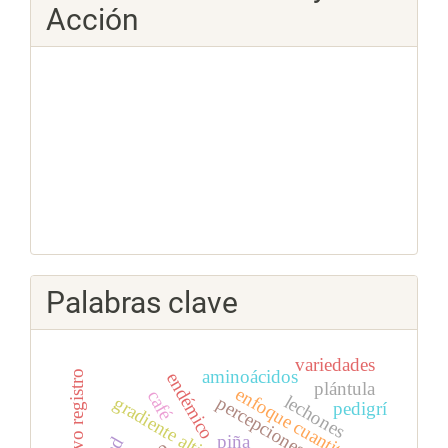
Acción
Palabras clave
variedades
aminoácidos
nuevo registro
endémico
plántula
enfoque cuantitativo
café
lechones
gradiente altitudinal
percepciones
pedigrí
piña