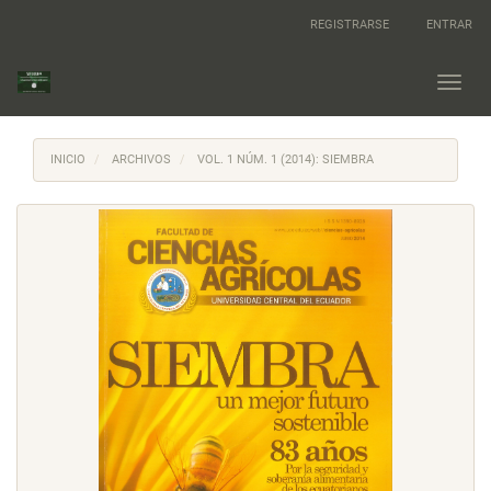
Navegación
REGISTRARSE
ENTRAR
principal
Contenido
principal
Toggl
Barra
navig
lateral
INICIO
ARCHIVOS
VOL. 1 NÚM. 1 (2014): SIEMBRA