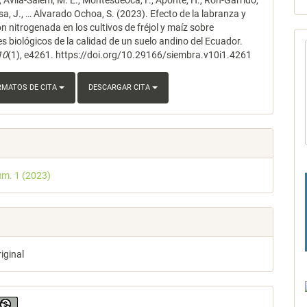
, Avila-Salem, M. E., Montesdeoca, F., Aponte, H., Ron-Garrido,
lo
sa, J., … Alvarado Ochoa, S. (2023). Efecto de la labranza y
ión nitrogenada en los cultivos de fréjol y maíz sobre
s biológicos de la calidad de un suelo andino del Ecuador.
10
(1), e4261. https://doi.org/10.29166/siembra.v10i1.4261
RMATOS DE CITA
DESCARGAR CITA
úm. 1 (2023)
riginal