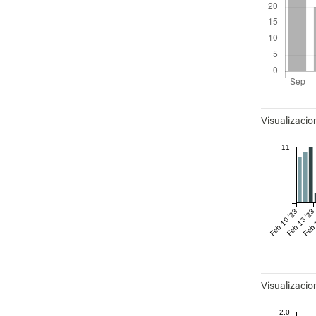
Métricas
Visualizacio
11
Feb 10 '23
Feb 13 '23
Feb 
Visualizaci
2.0