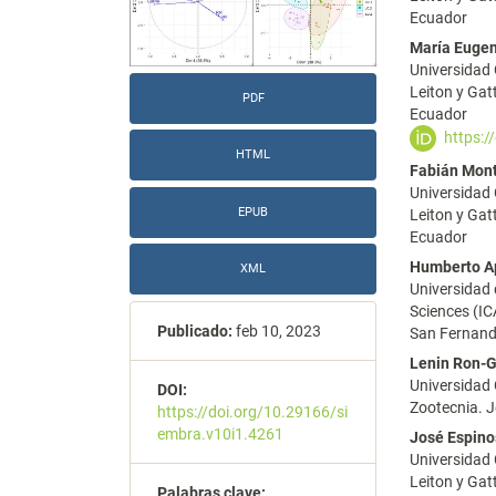
Ecuador
del
del
María Eugen
artículo
artícu
Universidad 
Leiton y Gat
PDF
Ecuador
https:/
HTML
Fabián Mon
Universidad 
EPUB
Leiton y Gat
Ecuador
Humberto A
XML
Universidad 
Sciences (IC
Publicado:
feb 10, 2023
San Fernand
Lenin Ron-G
Universidad 
DOI:
Zootecnia. J
https://doi.org/10.29166/si
embra.v10i1.4261
José Espin
Universidad 
Leiton y Gat
Palabras clave: