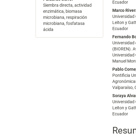
Ecuador
Siembra directa, actividad
Marco River
enzimática, biomasa
Universidad 
microbiana, respiración
Leiton y Gat
microbiana, fosfatasa
Ecuador
ácida
Fernando Bo
Universidad 
(BIOREN). Av
Universidad 
Manuel Mont
Pablo Corne
Pontificia U
Agronómicas 
Valparaíso, 
Soraya Alv
Universidad 
Leiton y Gat
Ecuador
Resu