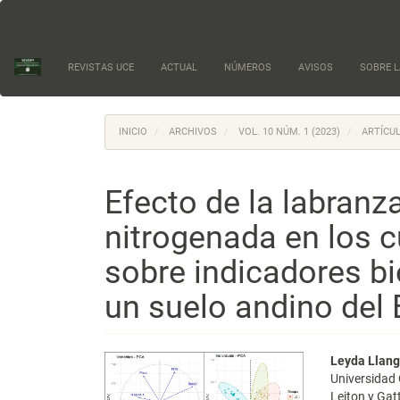
Navegación
principal
Contenido
principal
REVISTAS UCE
ACTUAL
NÚMEROS
AVISOS
SOBRE L
Barra
lateral
INICIO
ARCHIVOS
VOL. 10 NÚM. 1 (2023)
ARTÍCUL
Efecto de la labranza
nitrogenada en los cu
sobre indicadores bi
un suelo andino del
Barra
Conte
Leyda Llan
Universidad 
lateral
princi
Leiton y Gat