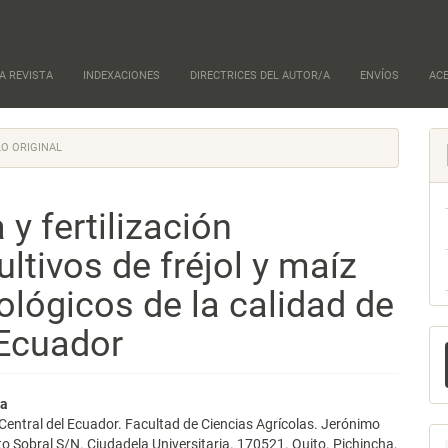
A REVISTA
INDEXACIONES
DIRECTRICES DEL AUTOR/A
ENVÍOS
AC
O ORIGINAL
 y fertilización
ltivos de fréjol y maíz
ológicos de la calidad de
 Ecuador
E
u
a
nido
ga
Central del Ecuador. Facultad de Ciencias Agrícolas. Jerónimo
pal
to Sobral S/N. Ciudadela Universitaria. 170521. Quito. Pichincha,