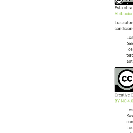
Esta obra 
Atribució
Los autor
condicion
Los
Si
lic
ter
aut
Creative
BY-NC 4.0
Los
Si
can
Los