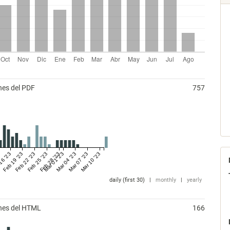
nes del PDF
757
16 '23
Feb 19 '23
Feb 22 '23
Feb 25 '23
Feb 28 '23
Mar 01 '23
Mar 04 '23
Mar 07 '23
Mar 10 '23
daily (first 30)
|
monthly
|
yearly
ones del HTML
166