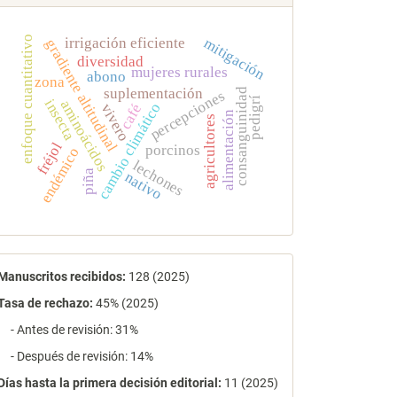
enfoque cuantitativo
mitigación
irrigación eficiente
gradiente altitudinal
diversidad
mujeres rurales
abono
zona
suplementación
consanguinidad
percepciones
pedigrí
insecta
aminoácidos
cambio climático
café
vivero
alimentación
agricultores
fréjol
porcinos
endémico
lechones
piña
nativo
estadísticas
Manuscritos recibidos:
128 (2025)
Tasa de rechazo
:
45% (2025)
- Antes de revisión: 31%
- Después de revisión: 14%
Días hasta la primera decisión editorial:
11 (2025)