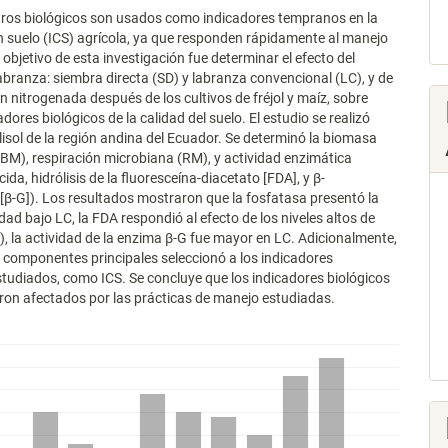
ros biológicos son usados como indicadores tempranos en la
n suelo (ICS) agrícola, ya que responden rápidamente al manejo
 objetivo de esta investigación fue determinar el efecto del
abranza: siembra directa (SD) y labranza convencional (LC), y de
ión nitrogenada después de los cultivos de fréjol y maíz, sobre
adores biológicos de la calidad del suelo. El estudio se realizó
isol de la región andina del Ecuador. Se determinó la biomasa
BM), respiración microbiana (RM), y actividad enzimática
ida, hidrólisis de la fluoresceína-diacetato [FDA], y β-
[β-G]). Los resultados mostraron que la fosfatasa presentó la
dad bajo LC, la FDA respondió al efecto de los niveles altos de
), la actividad de la enzima β-G fue mayor en LC. Adicionalmente,
de componentes principales seleccionó a los indicadores
studiados, como ICS. Se concluye que los indicadores biológicos
eron afectados por las prácticas de manejo estudiadas.