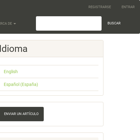
REGISTRARSE
ENTRAR
BUSCAR
ERCA DE
Idioma
English
Español (España)
nviar
n
ENVIAR UN ARTÍCULO
rtículo