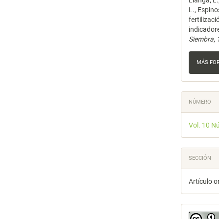
Llanga, L.
artícu
L., Espino
fertilizac
indicadore
Siembra
,
MÁS FO
NÚMERO
Vol. 10 N
SECCIÓN
Artículo o