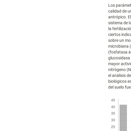
Los parámet
calidad de u
antrópico. El
sistema de l
la fertilizac
ciertos indic
sobre un mol
microbiana (
(fosfatasa ác
glucosidasa 
mayor activi
nitrógeno (N
el análisis 
biológicos e
del suelo fu
Descargas