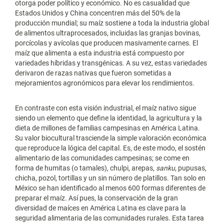
otorga poder político y económico. No es casualidad que
Estados Unidos y China concentren más del 50% de la
producción mundial; su maíz sostiene a toda la industria global
de alimentos ultraprocesados, incluidas las granjas bovinas,
porcícolas y avícolas que producen masivamente carnes. El
maíz que alimenta a esta industria está compuesto por
variedades híbridas y transgénicas. A su vez, estas variedades
derivaron de razas nativas que fueron sometidas a
mejoramientos agronómicos para elevar los rendimientos.
En contraste con esta visión industrial, el maíz nativo sigue
siendo un elemento que define la identidad, la agricultura y la
dieta de millones de familias campesinas en América Latina.
Su valor biocultural trasciende la simple valoración económica
que reproduce la lógica del capital. Es, de este modo, el sostén
alimentario de las comunidades campesinas; se come en
forma de humitas (o tamales), chulpi, arepas,
sanku
, pupusas,
chicha, pozol, tortillas y un sin número de platillos. Tan solo en
México se han identificado al menos 600 formas diferentes de
preparar el maíz. Así pues, la conservación de la gran
diversidad de maíces en América Latina es clave para la
seguridad alimentaria de las comunidades rurales. Esta tarea