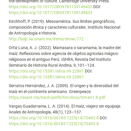
the development of culture. Cambridge University Press.
https://doi.org/10.1017/CBO9781139149433
DOI:
https://doi.org/10.1017/CBO9781139149433
Kirchhoff, P. (2019). Mesoamérica. Sus límites geográficos,
composición étnica y caracteres culturales. Instituto Nacional
de Antropología e Historia.
http://bdjc.iia.unam.mx/items/show/772
Ortiz Luna, A. J. (2022). Mamasara o saramama, la madre del
maíz: Reflexiones sobre agencia de objetos agrícolas mágico-
religiosos en el antiguo Perú. ISHRA, Revista Del Instituto
Seminario de Historia Rural Andina, 9, 101–124.
https://doi.org/10.15381/ishra.n9.22861
DOI:
https://doi.org/10.15381/ishra.n9.22861
Serratos Hernández, J. A. (2009). El origen y la diversidad del
maíz en el continente americano. Greenpeace.
https://esant.mx/bach/perfil/hm/docs/hm-en1.8.pdf
Vargas Guadarrama, L. A. (2014). El maíz, viajero sin equipaje.
Anales de Antropología, 48(1), 123–137.
https://doi.org/10.1016/S0185-1225(14)70492-8
DOI:
https://doi.org/10.1016/S0185-1225(14)70492-8