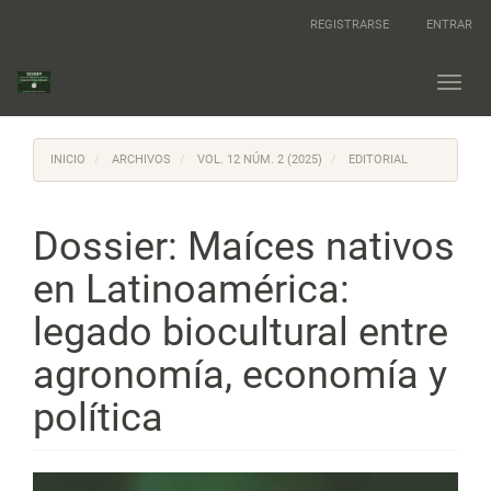
Navegación
REGISTRARSE
ENTRAR
principal
Contenido
principal
Toggl
Barra
navig
lateral
INICIO
ARCHIVOS
VOL. 12 NÚM. 2 (2025)
EDITORIAL
Dossier: Maíces nativos
en Latinoamérica:
legado biocultural entre
agronomía, economía y
política
Barra