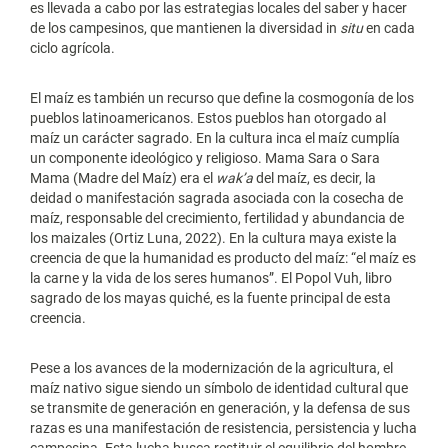
es llevada a cabo por las estrategias locales del saber y hacer
de los campesinos, que mantienen la diversidad in
situ
en cada
ciclo agrícola.
El maíz es también un recurso que define la cosmogonía de los
pueblos latinoamericanos. Estos pueblos han otorgado al
maíz un carácter sagrado. En la cultura inca el maíz cumplía
un componente ideológico y religioso. Mama Sara o Sara
Mama (Madre del Maíz) era el
wak’a
del maíz, es decir, la
deidad o manifestación sagrada asociada con la cosecha de
maíz, responsable del crecimiento, fertilidad y abundancia de
los maizales (Ortiz Luna, 2022). En la cultura maya existe la
creencia de que la humanidad es producto del maíz: “el maíz es
la carne y la vida de los seres humanos”. El Popol Vuh, libro
sagrado de los mayas quiché, es la fuente principal de esta
creencia.
Pese a los avances de la modernización de la agricultura, el
maíz nativo sigue siendo un símbolo de identidad cultural que
se transmite de generación en generación, y la defensa de sus
razas es una manifestación de resistencia, persistencia y lucha
campesina. Esta lucha busca restituir el equilibrio del hombre