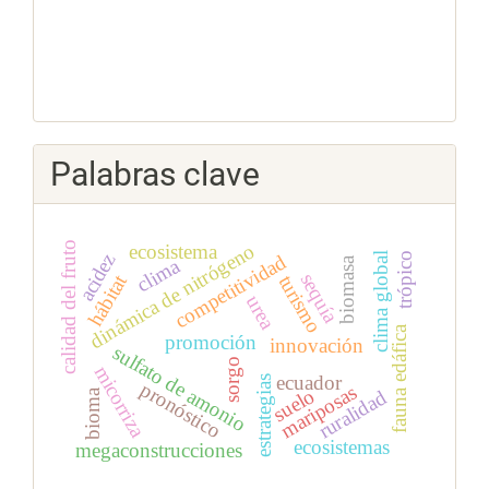
Palabras clave
calidad del fruto
dinámica de nitrógeno
ecosistema
acidez
trópico
clima global
competitividad
clima
biomasa
sequía
hábitat
turismo
urea
fauna edáfica
promoción
innovación
sulfato de amonio
sorgo
micorriza
ecuador
estrategias
pronóstico
mariposas
suelo
ruralidad
bioma
ecosistemas
megaconstrucciones