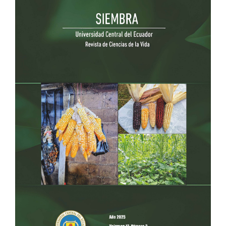
lateral
del
artículo