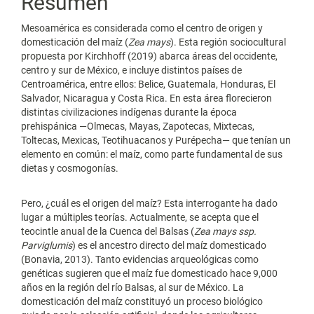
Resumen
Mesoamérica es considerada como el centro de origen y
domesticación del maíz (
Zea mays
). Esta región sociocultural
propuesta por Kirchhoff (2019) abarca áreas del occidente,
centro y sur de México, e incluye distintos países de
Centroamérica, entre ellos: Belice, Guatemala, Honduras, El
Salvador, Nicaragua y Costa Rica. En esta área florecieron
distintas civilizaciones indígenas durante la época
prehispánica —Olmecas, Mayas, Zapotecas, Mixtecas,
Toltecas, Mexicas, Teotihuacanos y Purépecha— que tenían un
elemento en común: el maíz, como parte fundamental de sus
dietas y cosmogonías.
Pero, ¿cuál es el origen del maíz? Esta interrogante ha dado
lugar a múltiples teorías. Actualmente, se acepta que el
teocintle anual de la Cuenca del Balsas (
Zea mays ssp.
Parviglumis
) es el ancestro directo del maíz domesticado
(Bonavia, 2013). Tanto evidencias arqueológicas como
genéticas sugieren que el maíz fue domesticado hace 9,000
años en la región del río Balsas, al sur de México. La
domesticación del maíz constituyó un proceso biológico