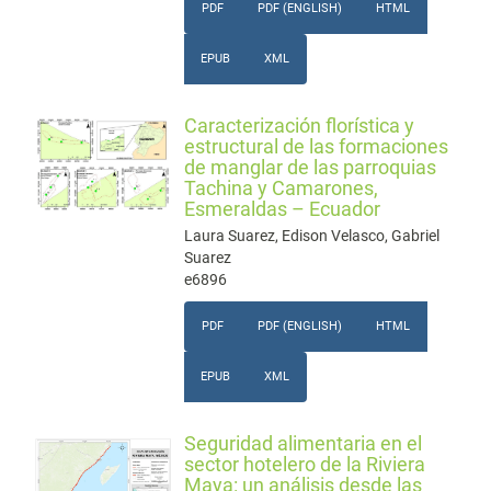
PDF
PDF (ENGLISH)
HTML
EPUB
XML
Caracterización florística y
estructural de las formaciones
de manglar de las parroquias
Tachina y Camarones,
Esmeraldas – Ecuador
Laura Suarez, Edison Velasco, Gabriel
Suarez
e6896
PDF
PDF (ENGLISH)
HTML
EPUB
XML
Seguridad alimentaria en el
sector hotelero de la Riviera
Maya: un análisis desde las