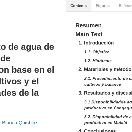
Contents
Figures
Refere
Resumen
Main Text
1. Introducción
to de agua de
1.1. Objetivo
 de
1.2. Hipótesis
on base en el
2. Materiales y método
2.1. Procedimiento de 
tivos y el
cultivos y balance
ades de la
3. Resultados y discus
3.1 Disponibilidadde ag
productivo en Cangag
3.2. Disponibilidad de 
Blanca Quishpe
productivo en Mulaló
4. Conclusiones