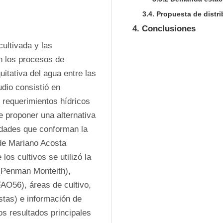
3.4. Propuesta de distr
4. Conclusiones
ultivada y las 
n los procesos de 
itativa del agua entre las 
io consistió en 
requerimientos hídricos 
e proponer una alternativa 
idades que conforman la 
e Mariano Acosta 
os cultivos se utilizó la 
(Penman Monteith), 
FAO56), áreas de cultivo, 
tas) e información de 
os resultados principales 