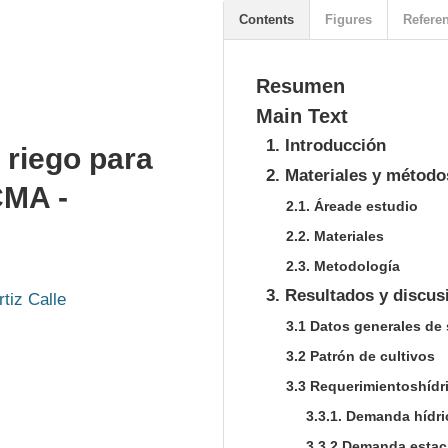
Contents
Figures
Refere
Resumen
Main Text
1. Introducción
 riego para
2. Materiales y método
CMA -
2.1. Áreade estudio
2.2. Materiales
2.3. Metodología
3. Resultados y discus
tiz Calle
3.1 Datos generales de 
3.2 Patrón de cultivos
3.3 Requerimientoshídri
3.3.1. Demanda hídri
3.3.2 Demanda estac