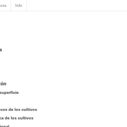
nces
Info
s
ión
superficie
cos de los cultivos
ca de los cultivos
ional