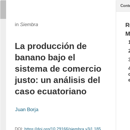
Cont
in
Siembra
R
M
La producción de
banano bajo el
sistema de comercio
justo: un análisis del
caso ecuatoriano
Juan Borja
DOI:
https://doi.org/10.29166/siembra.v3i1.185