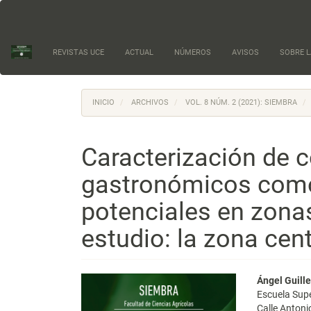
Navegación
principal
Contenido
principal
REVISTAS UCE
ACTUAL
NÚMEROS
AVISOS
SOBRE L
Barra
lateral
INICIO
ARCHIVOS
VOL. 8 NÚM. 2 (2021): SIEMBRA
Caracterización de 
gastronómicos como
potenciales en zonas
estudio: la zona cen
Barra
Conte
Ángel Guill
Escuela Supe
lateral
princi
Calle Antoni