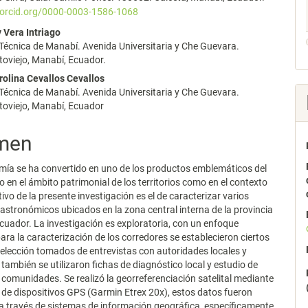
/orcid.org/0000-0003-1586-1068
 Vera Intriago
lo
Técnica de Manabí. Avenida Universitaria y Che Guevara.
oviejo, Manabí, Ecuador.
rolina Cevallos Cevallos
Técnica de Manabí. Avenida Universitaria y Che Guevara.
toviejo, Manabí, Ecuador
men
ía se ha convertido en uno de los productos emblemáticos del
o en el ámbito patrimonial de los territorios como en el contexto
etivo de la presente investigación es el de caracterizar varios
astronómicos ubicados en la zona central interna de la provincia
uador. La investigación es exploratoria, con un enfoque
para la caracterización de los corredores se establecieron ciertos
 selección tomados de entrevistas con autoridades locales y
 también se utilizaron fichas de diagnóstico local y estudio de
omunidades. Se realizó la georreferenciación satelital mediante
ón de dispositivos GPS (Garmin Etrex 20x), estos datos fueron
 través de sistemas de información geográfica, específicamente