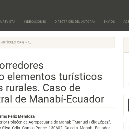
A REVISTA
INDEXACIONES
DIRECTRICES DEL AUTOR/A
ENVÍOS
AC
ARTÍCULO ORIGINAL
corredores
 elementos turísticos
 rurales. Caso de
tral de Manabí-Ecuador
E
u
a
nido
ermo Félix Mendoza
rior Politécnica Agropecuaria de Manabí “Manuel Félix López”.
pal
o Silva, Cdla. Camilo Ponce. 130602. Calceta, Manabí, Ecuador.