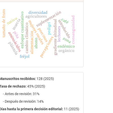
tamaño de fruto
suplementación
diversidad
enfoque cuantitativo
agricultores
consanguinidad
nativo
café
insecta
introducido
gradiente altitudinal
mujeres rurales
pedigrí
cambio climático
lechones
porcinos
piña
aminoácidos
alimentación
percepciones
zona
abono
plántula
endémico
orgánico
fréjol
estadísticas
Manuscritos recibidos:
128 (2025)
Tasa de rechazo
:
45% (2025)
- Antes de revisión: 31%
- Después de revisión: 14%
Días hasta la primera decisión editorial:
11 (2025)