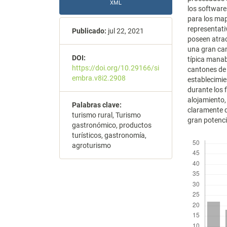
XML
los software
para los map
representati
Publicado:
jul 22, 2021
poseen atrac
una gran ca
DOI:
típica manab
https://doi.org/10.29166/si
cantones de 
embra.v8i2.2908
establecimie
durante los 
alojamiento,
Palabras clave:
claramente q
turismo rural, Turismo
gran potencia
gastronómico, productos
turísticos, gastronomía,
Descargas
agroturismo