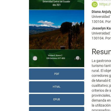
https:/
del
del
Diana Anjuly
artículo
artícu
Universidad 
130104. Port
Josselyn Ka
Universidad 
130104. Por
Resu
La gastronom
turismo tant
rural. El obj
PDF
corredores g
de Manabí-Ec
cualitativo; 
HTML
criterios de
provinciales,
EPUB
demanda en c
la utilizaci
procesados a