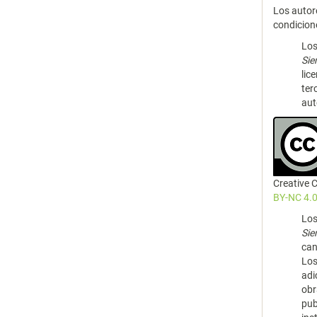
Los autor
condicion
Los
Si
lic
ter
aut
Creative
BY-NC 4.0
Los
Si
can
Los
adi
obr
pub