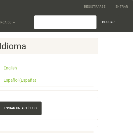
REGISTRARSE
ENTRAR
BUSCAR
ERCA DE
Idioma
English
Español (España)
nviar
n
ENVIAR UN ARTÍCULO
rtículo