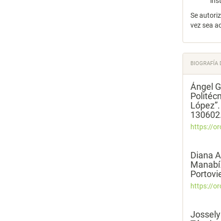
ins
Se autori
vez sea a
BIOGRAFÍA 
Ángel G
Politéc
López”.
130602.
https://o
Diana A
Manabí.
Portovi
https://o
Jossely