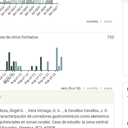
2022
Jan 2023
Jul 2023
Jan 2024
Jul 2024
Jan 2025
Jul 2025
Jan 2026
Jul 2026
Jan 2027
monthly
|
yearly
nes de otros formatos
733
28 '21
Jul 31 '21
Aug 01 '21
Aug 04 '21
Aug 07 '21
Aug 10 '21
Aug 13 '21
Aug 16 '21
Aug 19 '21
daily (first 30)
|
monthly
|
yearly
les
R
oza, Ángel G. ., Vera Intriago, D. A. ., & Cevallos Cevallos, J. K.
lo
 Caracterización de corredores gastronómicos como elementos
 potenciales en zonas rurales. Caso de estudio: la zona central
í-Ecuador.
Siembra
,
8
(2), e2908 .