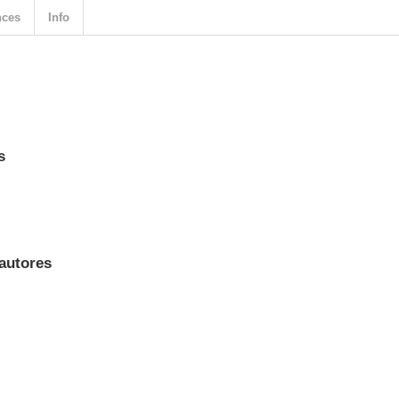
nces
Info
s
 autores