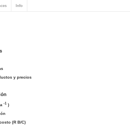
nces
Info
s
as
ductos y precios
ión
-1
ha
)
ión
/costo (R B/C)