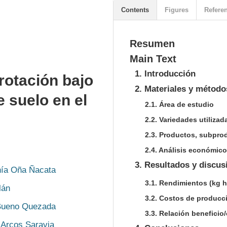
Contents
Figures
Refere
Resumen
Main Text
1. Introducción
rotación bajo
2. Materiales y método
 suelo en el
2.1. Área de estudio
2.2. Variedades utilizad
2.3. Productos, subpro
2.4. Análisis económico
3. Resultados y discus
nía Oña Ñacata
3.1. Rendimientos (kg 
lán
3.2. Costos de producc
 Bueno Quezada
3.3. Relación beneficio
 Arcos Saravia