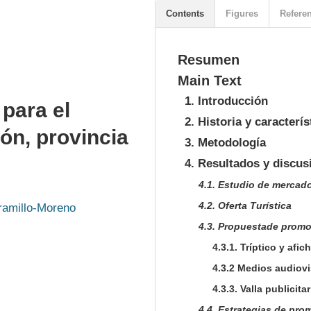
Contents
Figures
Refere
Resumen
Main Text
1. Introducción
 para el
2. Historia y caracterí
ón, provincia
3. Metodología
4. Resultados y discus
4.1. Estudio de mercad
4.2. Oferta Turística
aramillo-Moreno
4.3. Propuestade promoc
4.3.1. Tríptico y afic
4.3.2 Medios audiovi
4.3.3. Valla publicitar
4.4. Estrategias de pro