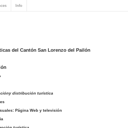
nces
Info
sticas del Cantón San Lorenzo del Pailón
ión
o
ióny distribución turística
hes
suales: Página Web y televisión
ia
moción turística