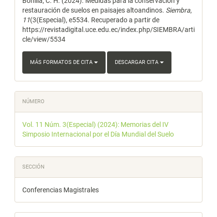
Bonilla, C. H. (2024). Medidas para la conservación y
artículo
restauración de suelos en paisajes altoandinos.
Siembra
,
11
(3(Especial), e5534. Recuperado a partir de
https://revistadigital.uce.edu.ec/index.php/SIEMBRA/arti
cle/view/5534
MÁS FORMATOS DE CITA
DESCARGAR CITA
NÚMERO
Vol. 11 Núm. 3(Especial) (2024): Memorias del IV
Simposio Internacional por el Día Mundial del Suelo
SECCIÓN
Conferencias Magistrales