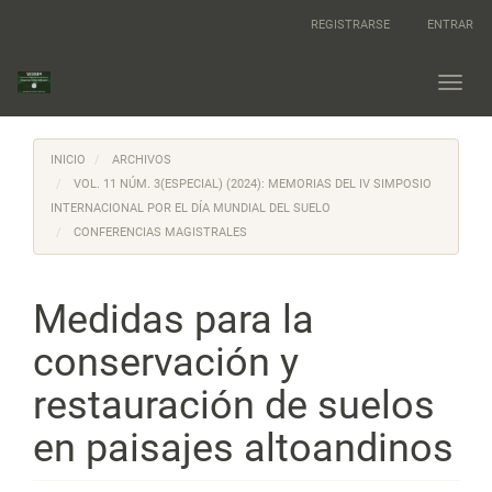
Navegación
REGISTRARSE
ENTRAR
principal
Contenido
principal
Toggl
Barra
navig
lateral
INICIO
ARCHIVOS
VOL. 11 NÚM. 3(ESPECIAL) (2024): MEMORIAS DEL IV SIMPOSIO
INTERNACIONAL POR EL DÍA MUNDIAL DEL SUELO
CONFERENCIAS MAGISTRALES
Medidas para la
conservación y
restauración de suelos
en paisajes altoandinos