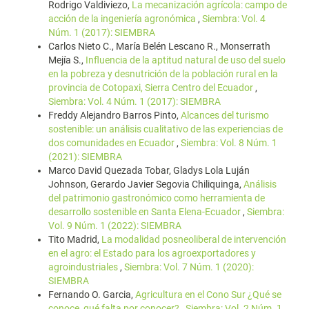
Rodrigo Valdiviezo,
La mecanización agrícola: campo de
acción de la ingeniería agronómica
,
Siembra: Vol. 4
Núm. 1 (2017): SIEMBRA
Carlos Nieto C., María Belén Lescano R., Monserrath
Mejía S.,
Influencia de la aptitud natural de uso del suelo
en la pobreza y desnutrición de la población rural en la
provincia de Cotopaxi, Sierra Centro del Ecuador
,
Siembra: Vol. 4 Núm. 1 (2017): SIEMBRA
Freddy Alejandro Barros Pinto,
Alcances del turismo
sostenible: un análisis cualitativo de las experiencias de
dos comunidades en Ecuador
,
Siembra: Vol. 8 Núm. 1
(2021): SIEMBRA
Marco David Quezada Tobar, Gladys Lola Luján
Johnson, Gerardo Javier Segovia Chiliquinga,
Análisis
del patrimonio gastronómico como herramienta de
desarrollo sostenible en Santa Elena-Ecuador
,
Siembra:
Vol. 9 Núm. 1 (2022): SIEMBRA
Tito Madrid,
La modalidad posneoliberal de intervención
en el agro: el Estado para los agroexportadores y
agroindustriales
,
Siembra: Vol. 7 Núm. 1 (2020):
SIEMBRA
Fernando O. Garcia,
Agricultura en el Cono Sur ¿Qué se
conoce, qué falta por conocer?
,
Siembra: Vol. 2 Núm. 1