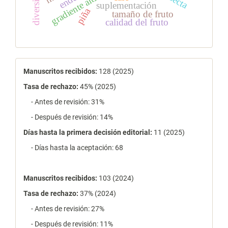
gradiente altitudinal
diversidad
suplementación
piña
tamaño de fruto
calidad del fruto
estadísticas
Manuscritos recibidos:
128 (2025)
Tasa de rechazo
:
45% (2025)
- Antes de revisión: 31%
- Después de revisión: 14%
Días hasta la primera decisión editorial:
11 (2025)
- Días hasta la aceptación: 68
Manuscritos recibidos:
103 (2024)
Tasa de rechazo
:
37% (2024)
- Antes de revisión: 27%
- Después de revisión: 11%