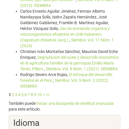
(2015): SIEMBRA
Carlos Ernesto Aguilar Jiménez, Ferman Alberto
Nandayapa Solís, Isidro Zapata Hernández, José
Galdámez Galdámez, Franklin B. Martínez Aguilar,
Héctor Vázquez Solís,
Uso de enmienda orgánica y
microorganismos eficientes en chile habanero
(Capsicum chinense Jacq.)
,
Siembra: Vol. 11 Núm. 1
(2024)
Christian Iván Montatixe Sánchez, Mauricio David Eche
Enriquez,
Degradación del suelo y desarrollo económico
en la agricultura familiar de la parroquia Emilio María
Terán, Píllaro
,
Siembra: Vol. 8 Núm. 1 (2021): SIEMBRA
Rodrigo Severo Arce Rojas,
El enfoque del desarrollo
forestal en el Perú
,
Siembra: Vol. 9 Núm. 2 (2022):
SIEMBRA
1
2
3
4
5
6
7
8
9
10
>
>>
También puede
Iniciar una búsqueda de similitud avanzada
para este artículo.
Idioma