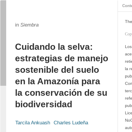
Cont
The
in
Siembra
Cop
Cuidando la selva:
Los
ace
estrategias de manejo
ret
sostenible del suelo
la 
publ
en la Amazonía para
Com
la conservación de su
ter
refe
biodiversidad
pub
Lic
NoC
Tarcila Ankuash
Charles Ludeña
aut