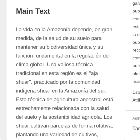
gar
Main Text
pub
con
est
La vida en la Amazonía depende, en gran 
la d
medida, de la salud de su suelo para 
pub
mantener su biodiversidad única y su 
rec
función fundamental en la regulación del 
com
clima global. Una valiosa técnica 
auto
tradicional en esta región es el “aja 
ele
man
shuar”, practicado por la comunidad 
indígena shuar en la Amazonía del sur. 
Est
Esta técnica de agricultura ancestral está 
Atr
estrechamente relacionada con la salud 
del suelo y la sostenibilidad agrícola. Los 
Auth
shuar cultivan parcelas de forma rotativa, 
Ta
plantando una variedad de cultivos, 