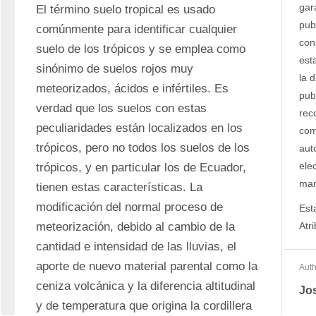
gar
El término suelo tropical es usado 
pub
comúnmente para identificar cualquier 
con
suelo de los trópicos y se emplea como 
est
sinónimo de suelos rojos muy 
la d
meteorizados, ácidos e infértiles. Es 
pub
verdad que los suelos con estas 
rec
peculiaridades están localizados en los 
com
trópicos, pero no todos los suelos de los 
auto
ele
trópicos, y en particular los de Ecuador, 
man
tienen estas características. La 
modificación del normal proceso de 
Est
meteorización, debido al cambio de la 
Atr
cantidad e intensidad de las lluvias, el 
aporte de nuevo material parental como la 
Auth
ceniza volcánica y la diferencia altitudinal 
Jo
y de temperatura que origina la cordillera 