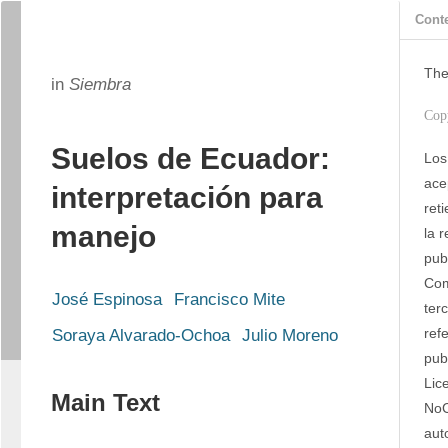
Cont
The
in
Siembra
Cop
Suelos de Ecuador:
Los
ace
interpretación para
ret
manejo
la 
publ
Com
José Espinosa
Francisco Mite
ter
refe
Soraya Alvarado-Ochoa
Julio Moreno
pub
Lic
Main Text
NoC
aut