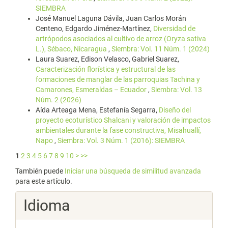
SIEMBRA
José Manuel Laguna Dávila, Juan Carlos Morán
Centeno, Edgardo Jiménez-Martínez,
Diversidad de
artrópodos asociados al cultivo de arroz (Oryza sativa
L.), Sébaco, Nicaragua
,
Siembra: Vol. 11 Núm. 1 (2024)
Laura Suarez, Edison Velasco, Gabriel Suarez,
Caracterización florística y estructural de las
formaciones de manglar de las parroquias Tachina y
Camarones, Esmeraldas – Ecuador
,
Siembra: Vol. 13
Núm. 2 (2026)
Aída Arteaga Mena, Estefanía Segarra,
Diseño del
proyecto ecoturístico Shalcani y valoración de impactos
ambientales durante la fase constructiva, Misahuallí,
Napo
,
Siembra: Vol. 3 Núm. 1 (2016): SIEMBRA
1
2
3
4
5
6
7
8
9
10
>
>>
También puede
Iniciar una búsqueda de similitud avanzada
para este artículo.
Idioma