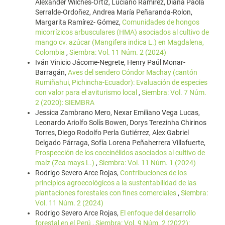
Alexander Wilches-Ortiz, Luciano Ramírez, Diana Paola
Serralde-Ordoñez, Andrea María Peñaranda-Rolon,
Margarita Ramírez- Gómez,
Comunidades de hongos
micorrízicos arbusculares (HMA) asociados al cultivo de
mango cv. azúcar (Mangifera indica L.) en Magdalena,
Colombia
,
Siembra: Vol. 11 Núm. 2 (2024)
Iván Vinicio Jácome-Negrete, Henry Paúl Monar-
Barragán,
Aves del sendero Cóndor Machay (cantón
Rumiñahui, Pichincha-Ecuador): Evaluación de especies
con valor para el aviturismo local
,
Siembra: Vol. 7 Núm.
2 (2020): SIEMBRA
Jessica Zambrano Mero, Nexar Emiliano Vega Lucas,
Leonardo Ariolfo Solís Bowen, Dorys Terezinha Chirinos
Torres, Diego Rodolfo Perla Gutiérrez, Alex Gabriel
Delgado Párraga, Sofía Lorena Peñaherrera Villafuerte,
Prospección de los coccinélidos asociados al cultivo de
maíz (Zea mays L.)
,
Siembra: Vol. 11 Núm. 1 (2024)
Rodrigo Severo Arce Rojas,
Contribuciones de los
principios agroecológicos a la sustentabilidad de las
plantaciones forestales con fines comerciales
,
Siembra:
Vol. 11 Núm. 2 (2024)
Rodrigo Severo Arce Rojas,
El enfoque del desarrollo
forestal en el Perú
,
Siembra: Vol. 9 Núm. 2 (2022):