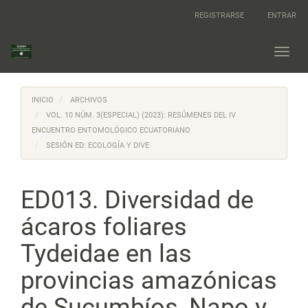
Navegación
REGISTRARSE
ENTRAR
principal
Contenido
principal
Toggl
Barra
navig
lateral
INICIO
ARCHIVOS
VOL. 10 NÚM. 3(ESPECIAL) (2023): RESÚMENES DEL IV
ENCUENTRO ENTOMOLÓGICO ECUATORIANO
SESIÓN ED: ECOLOGÍA Y DIVE
ED013. Diversidad de
ácaros foliares
Tydeidae en las
provincias amazónicas
de Sucumbíos, Napo y