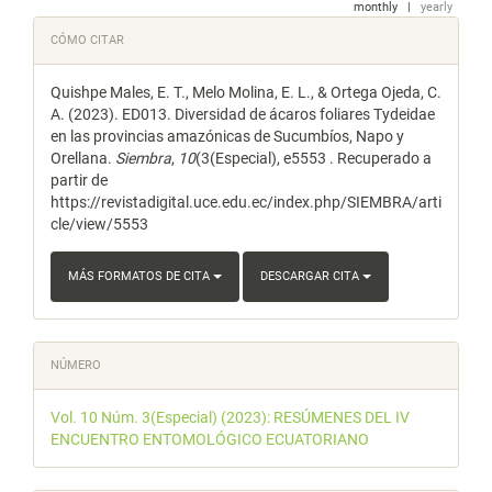
monthly
|
yearly
Detalles
CÓMO CITAR
del
Quishpe Males, E. T., Melo Molina, E. L., & Ortega Ojeda, C.
artículo
A. (2023). ED013. Diversidad de ácaros foliares Tydeidae
en las provincias amazónicas de Sucumbíos, Napo y
Orellana.
Siembra
,
10
(3(Especial), e5553 . Recuperado a
partir de
https://revistadigital.uce.edu.ec/index.php/SIEMBRA/arti
cle/view/5553
MÁS FORMATOS DE CITA
DESCARGAR CITA
NÚMERO
Vol. 10 Núm. 3(Especial) (2023): RESÚMENES DEL IV
ENCUENTRO ENTOMOLÓGICO ECUATORIANO