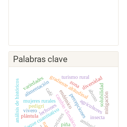
Palabras clave
gradiente altitudinal
turismo rural
diversidad
variedades
análisis de históricos
alimentación
zona
solubilidad
café
abono
endémico
mitigación
percepciones
cambio climático
agricultores
mujeres rurales
lechones
pedigrí
enfoque cuantitativo
vivero
porcinos
plántula
insecta
aminoácidos
piña