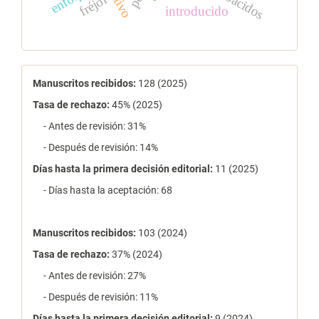
nativo
fréjol
introducido
estadísticas
Manuscritos recibidos:
128 (2025)
Tasa de rechazo
:
45% (2025)
- Antes de revisión: 31%
- Después de revisión: 14%
Días hasta la primera decisión editorial:
11 (2025)
- Días hasta la aceptación: 68
Manuscritos recibidos:
103 (2024)
Tasa de rechazo
:
37% (2024)
- Antes de revisión: 27%
- Después de revisión: 11%
Días hasta la primera decisión editorial:
9 (2024)