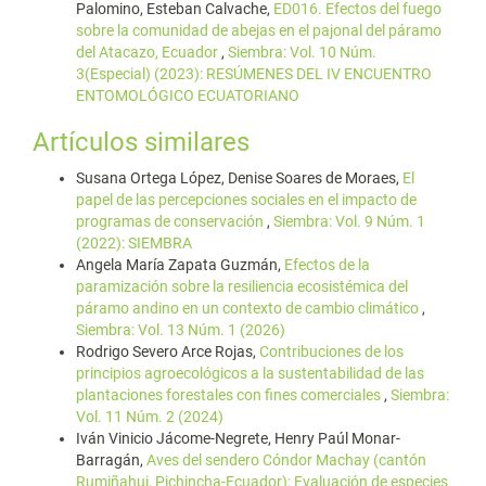
Palomino, Esteban Calvache,
ED016. Efectos del fuego
sobre la comunidad de abejas en el pajonal del páramo
del Atacazo, Ecuador
,
Siembra: Vol. 10 Núm.
3(Especial) (2023): RESÚMENES DEL IV ENCUENTRO
ENTOMOLÓGICO ECUATORIANO
Artículos similares
Susana Ortega López, Denise Soares de Moraes,
El
papel de las percepciones sociales en el impacto de
programas de conservación
,
Siembra: Vol. 9 Núm. 1
(2022): SIEMBRA
Angela María Zapata Guzmán,
Efectos de la
paramización sobre la resiliencia ecosistémica del
páramo andino en un contexto de cambio climático
,
Siembra: Vol. 13 Núm. 1 (2026)
Rodrigo Severo Arce Rojas,
Contribuciones de los
principios agroecológicos a la sustentabilidad de las
plantaciones forestales con fines comerciales
,
Siembra:
Vol. 11 Núm. 2 (2024)
Iván Vinicio Jácome-Negrete, Henry Paúl Monar-
Barragán,
Aves del sendero Cóndor Machay (cantón
Rumiñahui, Pichincha-Ecuador): Evaluación de especies