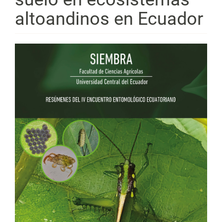
altoandinos en Ecuador
Barra
lateral
del
artículo