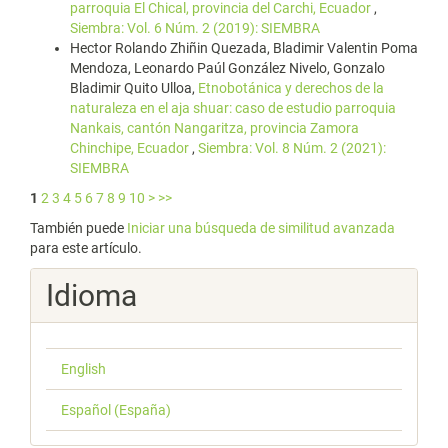
parroquia El Chical, provincia del Carchi, Ecuador
,
Siembra: Vol. 6 Núm. 2 (2019): SIEMBRA
Hector Rolando Zhiñin Quezada, Bladimir Valentin Poma
Mendoza, Leonardo Paúl González Nivelo, Gonzalo
Bladimir Quito Ulloa,
Etnobotánica y derechos de la
naturaleza en el aja shuar: caso de estudio parroquia
Nankais, cantón Nangaritza, provincia Zamora
Chinchipe, Ecuador
,
Siembra: Vol. 8 Núm. 2 (2021):
SIEMBRA
1
2
3
4
5
6
7
8
9
10
>
>>
También puede
Iniciar una búsqueda de similitud avanzada
para este artículo.
Idioma
English
Español (España)