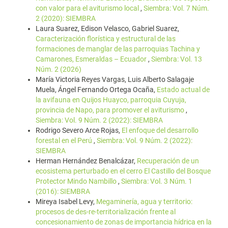
con valor para el aviturismo local
,
Siembra: Vol. 7 Núm.
2 (2020): SIEMBRA
Laura Suarez, Edison Velasco, Gabriel Suarez,
Caracterización florística y estructural de las
formaciones de manglar de las parroquias Tachina y
Camarones, Esmeraldas – Ecuador
,
Siembra: Vol. 13
Núm. 2 (2026)
María Victoria Reyes Vargas, Luis Alberto Salagaje
Muela, Ángel Fernando Ortega Ocaña,
Estado actual de
la avifauna en Quijos Huayco, parroquia Cuyuja,
provincia de Napo, para promover el aviturismo
,
Siembra: Vol. 9 Núm. 2 (2022): SIEMBRA
Rodrigo Severo Arce Rojas,
El enfoque del desarrollo
forestal en el Perú
,
Siembra: Vol. 9 Núm. 2 (2022):
SIEMBRA
Herman Hernández Benalcázar,
Recuperación de un
ecosistema perturbado en el cerro El Castillo del Bosque
Protector Mindo Nambillo
,
Siembra: Vol. 3 Núm. 1
(2016): SIEMBRA
Mireya Isabel Levy,
Megaminería, agua y territorio:
procesos de des-re-territorialización frente al
concesionamiento de zonas de importancia hídrica en la