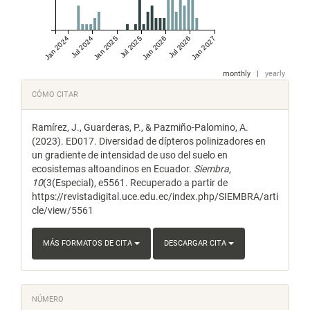
Jan 2024
Jul 2024
Jan 2025
Jul 2025
Jan 2026
Jul 2026
Jan 2027
monthly
|
yearly
Detalles
CÓMO CITAR
del
Ramírez, J., Guarderas, P., & Pazmiño-Palomino, A.
artículo
(2023). ED017. Diversidad de dípteros polinizadores en
un gradiente de intensidad de uso del suelo en
ecosistemas altoandinos en Ecuador.
Siembra
,
10
(3(Especial), e5561. Recuperado a partir de
https://revistadigital.uce.edu.ec/index.php/SIEMBRA/arti
cle/view/5561
MÁS FORMATOS DE CITA
DESCARGAR CITA
NÚMERO