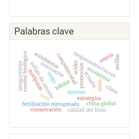
Palabras clave
megaconstrucciones
ecosistemas
sequía
control biológico
competitividad
arcillas
innovación
sulfato de amonio
acidez
antagonismo
promoción
ecosistema
mariposas
ecuador
sorgo
hábitat
suelo
clima
turismo
urea
estrategias
clima global
fertilización nitrogenada
conservación
calidad del fruto