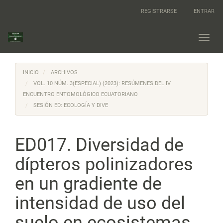
Navegación
REGISTRARSE
ENTRAR
principal
Contenido
principal
Toggl
Barra
navig
lateral
INICIO
ARCHIVOS
VOL. 10 NÚM. 3(ESPECIAL) (2023): RESÚMENES DEL IV
ENCUENTRO ENTOMOLÓGICO ECUATORIANO
SESIÓN ED: ECOLOGÍA Y DIVE
ED017. Diversidad de
dípteros polinizadores
en un gradiente de
intensidad de uso del
suelo en ecosistemas