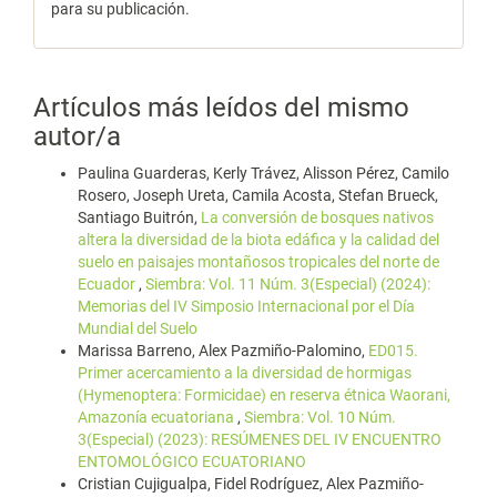
para su publicación.
Artículos más leídos del mismo
autor/a
Paulina Guarderas, Kerly Trávez, Alisson Pérez, Camilo
Rosero, Joseph Ureta, Camila Acosta, Stefan Brueck,
Santiago Buitrón,
La conversión de bosques nativos
altera la diversidad de la biota edáfica y la calidad del
suelo en paisajes montañosos tropicales del norte de
Ecuador
,
Siembra: Vol. 11 Núm. 3(Especial) (2024):
Memorias del IV Simposio Internacional por el Día
Mundial del Suelo
Marissa Barreno, Alex Pazmiño-Palomino,
ED015.
Primer acercamiento a la diversidad de hormigas
(Hymenoptera: Formicidae) en reserva étnica Waorani,
Amazonía ecuatoriana
,
Siembra: Vol. 10 Núm.
3(Especial) (2023): RESÚMENES DEL IV ENCUENTRO
ENTOMOLÓGICO ECUATORIANO
Cristian Cujigualpa, Fidel Rodríguez, Alex Pazmiño-