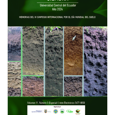
lateral
del
artículo