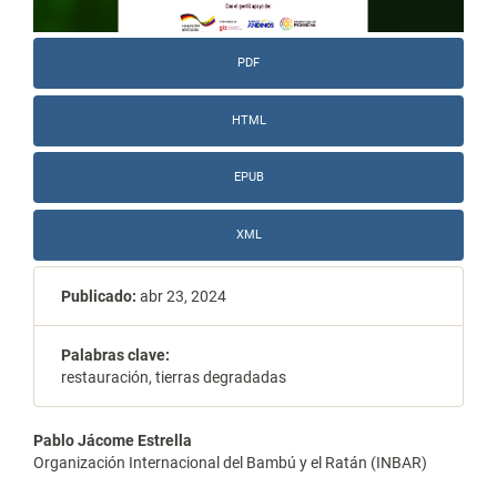
PDF
HTML
EPUB
XML
Publicado:
abr 23, 2024
Palabras clave:
restauración, tierras degradadas
Contenido
Pablo Jácome Estrella
Organización Internacional del Bambú y el Ratán (INBAR)
principal