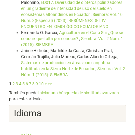
Palomino,
ED017. Diversidad de dípteros polinizadores
en un gradiente de intensidad de uso del suelo en
ecosistemas altoandinos en Ecuador
,
Siembra: Vol. 10
Núm. 3(Especial) (2023): RESÚMENES DEL IV
ENCUENTRO ENTOMOLÓGICO ECUATORIANO
Fernando O. Garcia,
Agricultura en el Cono Sur ¿Qué se
conoce, qué falta por conocer?
,
Siembra: Vol. 2 Núm. 1
(2015): SIEMBRA
Jaime Hidrobo, Mathilde da Costa, Christian Prat,
Germán Trujillo, Julio Moreno, Carlos Alberto Ortega,
Sistemas de producción en áreas con cangahua
habilitada en la Sierra Norte de Ecuador
,
Siembra: Vol. 2
Núm. 1 (2015): SIEMBRA
1
2
3
4
5
6
7
8
9
10
>
>>
También puede
Iniciar una búsqueda de similitud avanzada
para este artículo.
Idioma