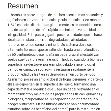
del
Resumen
artículo
El bambú es parte integral de muchos ecosistemas naturales y
agrícolas en las zonas tropicales y subtropicales. Con más de
1.642 especies distribuidas globalmente, es reconocida como
una de las plantas de más rápido crecimiento, versatilidad e
integralidad. Este pasto gigante posee cualidades que lo hacen
ideal para restaurar tierras degradadas o afectadas por
factores externos como la minería. Su sistema de raíces
altamente fibrosas, que se extienden hasta una profundidad
de 60 centímetros, desempeña un papel crucial al estabilizar
suelos sueltos y prevenir la erosión. Incluso cuando la biomasa
superficial se destruye, por ejemplo, debido a incendios, el
bambú es capaz de sobrevivir y restaurar rápidamente la
productividad de las tierras desnudas en un corto período.
Asimismo, posee un amplio dosel de hojas perennes, y parte de
ellas se depositan en la superficie del suelo, formando una
capa de materia orgánica que juega un papel relevante en el
mantenimiento y mejora de las propiedades físicas, químicas y
biológicas, recuperando así su capacidad de infiltrar agua y
acoger nutrientes. En los últimos años se han documentado
estudios sobre los beneficios del bambú para la restauración