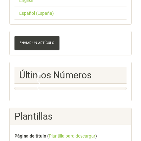
English
Español (España)
Enviar
un
ENVIAR UN ARTÍCULO
artículo
Ultimos
Últimos Números
Numeros
Plantillas
Página de título
(
Plantilla para descargar
)