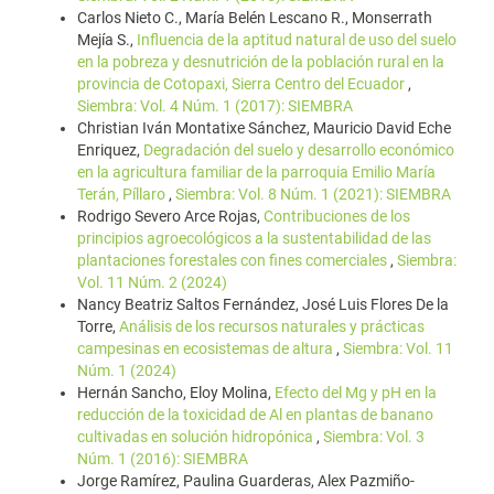
Carlos Nieto C., María Belén Lescano R., Monserrath
Mejía S.,
Influencia de la aptitud natural de uso del suelo
en la pobreza y desnutrición de la población rural en la
provincia de Cotopaxi, Sierra Centro del Ecuador
,
Siembra: Vol. 4 Núm. 1 (2017): SIEMBRA
Christian Iván Montatixe Sánchez, Mauricio David Eche
Enriquez,
Degradación del suelo y desarrollo económico
en la agricultura familiar de la parroquia Emilio María
Terán, Píllaro
,
Siembra: Vol. 8 Núm. 1 (2021): SIEMBRA
Rodrigo Severo Arce Rojas,
Contribuciones de los
principios agroecológicos a la sustentabilidad de las
plantaciones forestales con fines comerciales
,
Siembra:
Vol. 11 Núm. 2 (2024)
Nancy Beatriz Saltos Fernández, José Luis Flores De la
Torre,
Análisis de los recursos naturales y prácticas
campesinas en ecosistemas de altura
,
Siembra: Vol. 11
Núm. 1 (2024)
Hernán Sancho, Eloy Molina,
Efecto del Mg y pH en la
reducción de la toxicidad de Al en plantas de banano
cultivadas en solución hidropónica
,
Siembra: Vol. 3
Núm. 1 (2016): SIEMBRA
Jorge Ramírez, Paulina Guarderas, Alex Pazmiño-