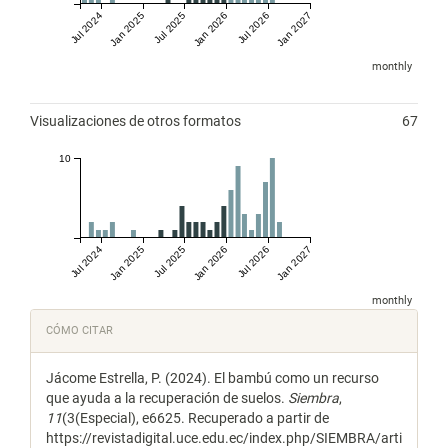
Jul 2024
Jan 2025
Jul 2025
Jan 2026
Jul 2026
Jan 2027
monthly
Visualizaciones de otros formatos
67
10
Jul 2024
Jan 2025
Jul 2025
Jan 2026
Jul 2026
Jan 2027
monthly
Detalles
CÓMO CITAR
del
Jácome Estrella, P. (2024). El bambú como un recurso
artículo
que ayuda a la recuperación de suelos.
Siembra
,
11
(3(Especial), e6625. Recuperado a partir de
https://revistadigital.uce.edu.ec/index.php/SIEMBRA/arti