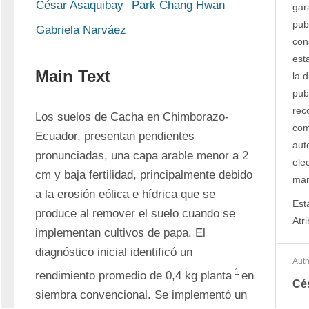
César Asaquibay
Park Chang Hwan
gar
pub
Gabriela Narváez
con
est
Main Text
la d
pub
rec
Los suelos de Cacha en Chimborazo-
com
Ecuador, presentan pendientes 
auto
pronunciadas, una capa arable menor a 2 
ele
cm y baja fertilidad, principalmente debido 
man
a la erosión eólica e hídrica que se 
Est
produce al remover el suelo cuando se 
Atr
implementan cultivos de papa. El 
diagnóstico inicial identificó un 
Auth
-1 
rendimiento promedio de 0,4 kg planta
en 
Cé
siembra convencional. Se implementó un 