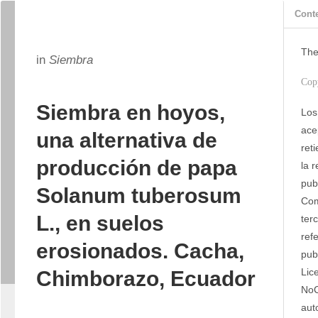
Cont
The
in
Siembra
Cop
Siembra en hoyos,
Los
ace
una alternativa de
ret
producción de papa
la 
publ
Solanum tuberosum
Com
L., en suelos
ter
refe
erosionados. Cacha,
pub
Lic
Chimborazo, Ecuador
NoC
aut