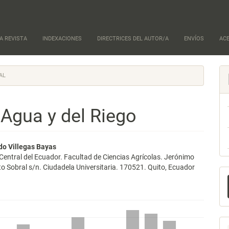
A REVISTA
INDEXACIONES
DIRECTRICES DEL AUTOR/A
ENVÍOS
AC
AL
 Agua y del Riego
nido
do Villegas Bayas
Central del Ecuador. Facultad de Ciencias Agrícolas. Jerónimo
pal
to Sobral s/n. Ciudadela Universitaria. 170521. Quito, Ecuador
E
u
lo
a