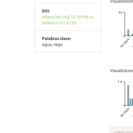
Visualizaci
DOI:
11
https://doi.org/10.29166/si
embra.v11i1.6755
Palabras clave:
Jul 2024
J
agua, riego
Visualizacio
7.0
Jul 2024
J
Detal
CÓMO CITA