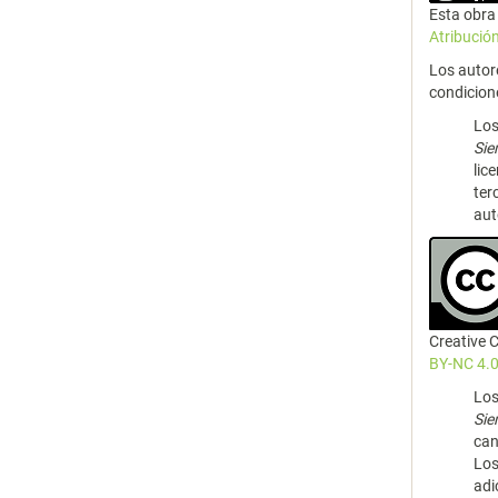
Esta obra 
Atribució
Los autor
condicion
Los
Si
lic
ter
aut
Creative
BY-NC 4.0
Los
Si
can
Los
adi