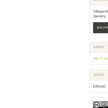
del
Villegas B
artícu
Siembra
,
MÁS FO
NÚMERO
Vol. 11 N
SECCIÓN
Editorial