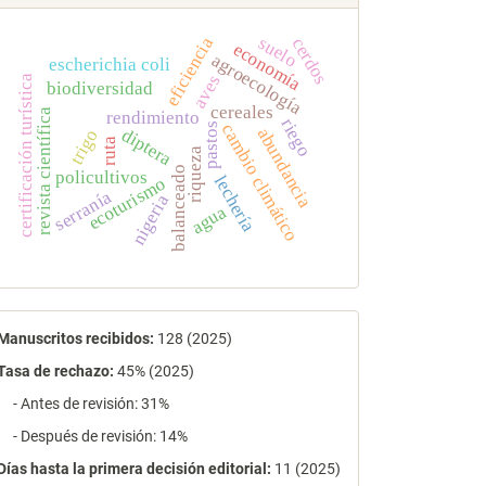
suelo
eficiencia
cerdos
economía
agroecología
escherichia coli
aves
certificación turística
biodiversidad
cereales
revista científica
rendimiento
riego
cambio climático
pastos
abundancia
diptera
trigo
ruta
riqueza
balanceado
policultivos
lechería
ecoturismo
serranía
nigeria
agua
estadísticas
Manuscritos recibidos:
128 (2025)
Tasa de rechazo
:
45% (2025)
- Antes de revisión: 31%
- Después de revisión: 14%
Días hasta la primera decisión editorial:
11 (2025)