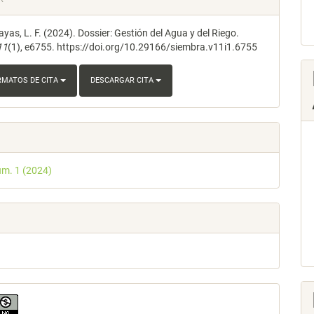
ayas, L. F. (2024). Dossier: Gestión del Agua y del Riego.
lo
11
(1), e6755. https://doi.org/10.29166/siembra.v11i1.6755
RMATOS DE CITA
DESCARGAR CITA
úm. 1 (2024)