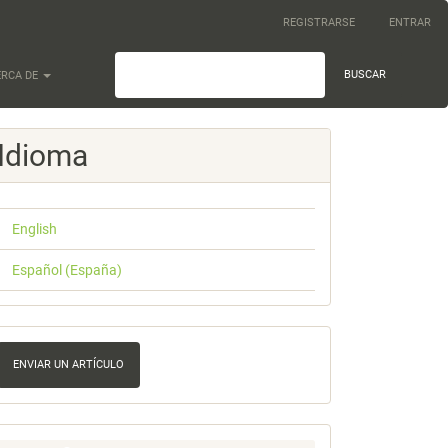
REGISTRARSE
ENTRAR
BUSCAR
ERCA DE
Idioma
English
Español (España)
nviar
n
ENVIAR UN ARTÍCULO
rtículo