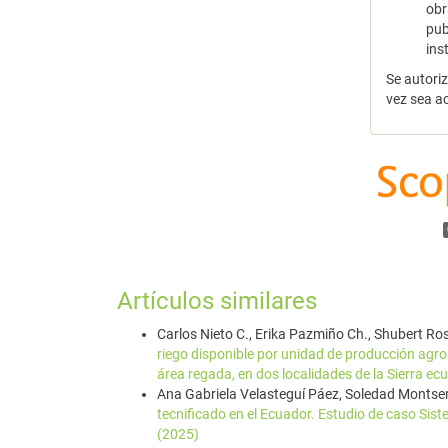
obr
pub
ins
Se autori
vez sea a
Artículos similares
Carlos Nieto C., Erika Pazmiño Ch., Shubert Ro
riego disponible por unidad de producción agrop
área regada, en dos localidades de la Sierra e
Ana Gabriela Velasteguí Páez, Soledad Montser
tecnificado en el Ecuador. Estudio de caso Sist
(2025)