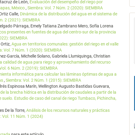
tacruz de León,
Evaluación del desempeño del riego por
hiapas, México
,
Siembra: Vol. 7 Núm. 2 (2020): SIEMBRA
rtiz Calle,
Dinámica de la distribución del agua en el sistema de
úm. 2 (2021): SIEMBRA
Delgado Párraga, Emely Tatiana Zambrano Mero, Sofía Lorena
os presentes en fuentes de agua del centro-sur de la provincia
2022): SIEMBRA
Ortiz,
Agua en territorios comunales: gestión del riego en el valle
a: Vol. 7 Núm. 1 (2020): SIEMBRA
mez-García, Michelle Solano, Gabriela Llumiquinga, Christian
la calidad de agua para riego y aprovechamiento del recurso
 Vol. 6 Núm. 2 (2019): SIEMBRA
ienta informática para calcular las láminas óptimas de agua a
las
,
Siembra: Vol. 2 Núm. 1 (2015): SIEMBRA
drés Espinosa Marín, Wellington Augusto Bastidas Guevara,
e la brecha hídrica en la distribución de caudales a partir de la
e suelo. Estudio de caso del canal de riego Tumbaco, Pichincha,
es De la Torre,
Análisis de los recursos naturales y prácticas
: Vol. 11 Núm. 1 (2024)
anzada
para este artículo.