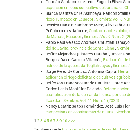
Germán Santacruz de León, Eugenio Eliseo San
aspersión en lotes con cultivo de banana en C
Blanca Maritza Chile Asimbaya, Randon Stalin O
riego Tumbaco en Ecuador
,
Siembra: Vol. 8 N
Jessica Daniela Zambrano Mero, Alex Gabriel 
Peñaherrera Villafuerte,
Contaminantes biológic
de Manabí, Ecuador
,
Siembra: Vol. 9 Núm. 2 (
Pablo Raúl Velasco Andrade, Christian Tamayo 
del río Javita, provincia de Santa Elena
,
Siembr
Joffre Alejandro Quinteros Carabalí, Javier Gó
Burgos, David Carrera-Villacrés,
Evaluación de 
hídrico de la quebrada Togllahuayco
,
Siembra:
Jorge Pérez de Corcho, Antonina Capra,
Herram
aplicar en el riego deficitario de cultivos agríco
Jefferson Francisco Cando Bautista, Jorge An
Carlos Lenin Montúfar Delgado,
Determinación d
cuantificación de la demanda hídrica por uso d
Ecuador
,
Siembra: Vol. 11 Núm. 1 (2024)
Nancy Beatriz Saltos Fernández, José Luis Flor
campesinas en ecosistemas de altura
,
Siembra
1
2
3
4
5
6
7
8
9
10
>
>>
También puede
Iniciar una búsqueda de similitud av