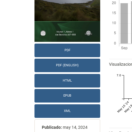
PDF
Métricas
Visualizacio
PDF (ENGLISH)
7.0
HTML
EPUB
May 16 '24
May 19
XML
Publicado:
may 14, 2024