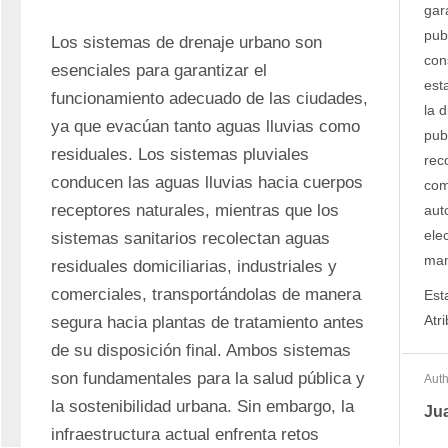
gar
pub
Los sistemas de drenaje urbano son 
con
esenciales para garantizar el 
est
funcionamiento adecuado de las ciudades, 
la d
ya que evacúan tanto aguas lluvias como 
pub
residuales. Los sistemas pluviales 
rec
conducen las aguas lluvias hacia cuerpos 
com
receptores naturales, mientras que los 
auto
ele
sistemas sanitarios recolectan aguas 
man
residuales domiciliarias, industriales y 
comerciales, transportándolas de manera 
Est
Atr
segura hacia plantas de tratamiento antes 
de su disposición final. Ambos sistemas 
son fundamentales para la salud pública y 
Auth
la sostenibilidad urbana. Sin embargo, la 
Jua
infraestructura actual enfrenta retos 