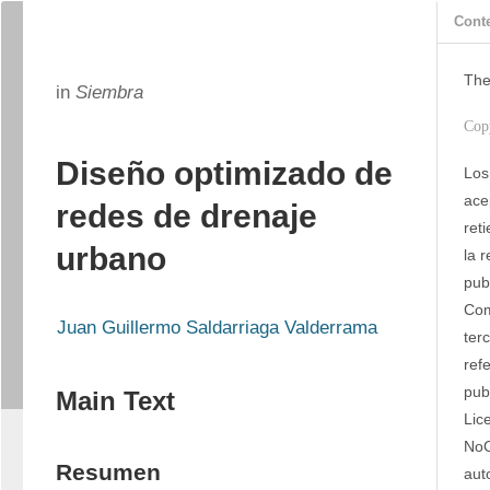
Cont
The
in
Siembra
Cop
Diseño optimizado de
Los
ace
redes de drenaje
ret
urbano
la 
publ
Com
Juan Guillermo Saldarriaga Valderrama
ter
refe
pub
Main Text
Lic
NoC
Resumen
aut