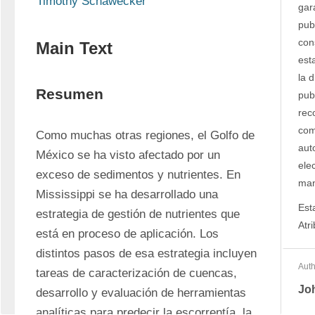
Timothy Schawecker
gar
pub
con
Main Text
est
la d
Resumen
pub
rec
com
Como muchas otras regiones, el Golfo de 
auto
México se ha visto afectado por un 
ele
exceso de sedimentos y nutrientes. En 
man
Mississippi se ha desarrollado una 
Est
estrategia de gestión de nutrientes que 
Atr
está en proceso de aplicación. Los 
distintos pasos de esa estrategia incluyen 
Auth
tareas de caracterización de cuencas, 
Joh
desarrollo y evaluación de herramientas 
analíticas para predecir la escorrentía, la 