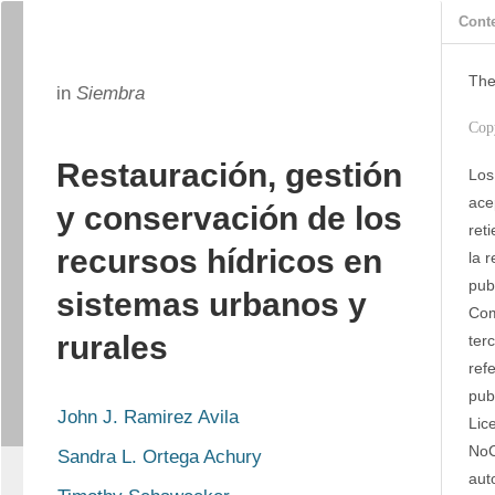
Cont
The
in
Siembra
Cop
Restauración, gestión
Los
ace
y conservación de los
ret
recursos hídricos en
la 
publ
sistemas urbanos y
Com
rurales
ter
refe
pub
John J. Ramirez Avila
Lic
NoC
Sandra L. Ortega Achury
aut