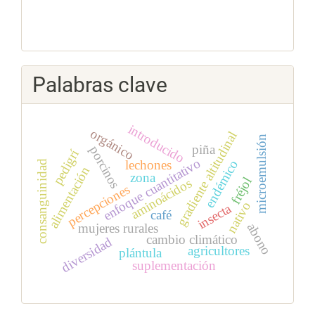
Palabras clave
introducido
orgánico
gradiente altitudinal
microemulsión
piña
porcinos
pedigrí
enfoque cuantitativo
lechones
endémico
consanguinidad
alimentación
zona
fréjol
aminoácidos
percepciones
nativo
insecta
café
abono
mujeres rurales
cambio climático
diversidad
agricultores
plántula
suplementación