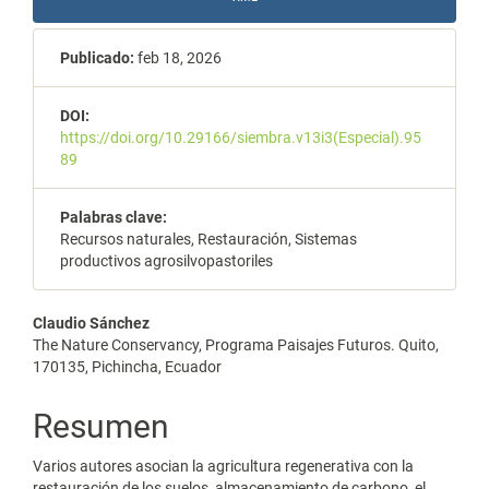
Publicado:
feb 18, 2026
DOI:
https://doi.org/10.29166/siembra.v13i3(Especial).95
89
Palabras clave:
Recursos naturales, Restauración, Sistemas
productivos agrosilvopastoriles
Contenido
Claudio Sánchez
The Nature Conservancy, Programa Paisajes Futuros. Quito,
principal
170135, Pichincha, Ecuador
del
Resumen
artículo
Varios autores asocian la agricultura regenerativa con la
restauración de los suelos, almacenamiento de carbono, el