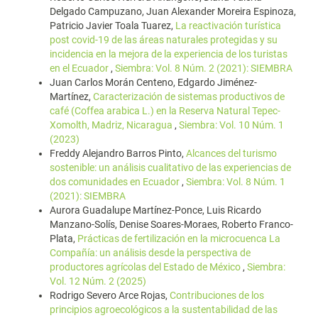
Delgado Campuzano, Juan Alexander Moreira Espinoza,
Patricio Javier Toala Tuarez,
La reactivación turística
post covid-19 de las áreas naturales protegidas y su
incidencia en la mejora de la experiencia de los turistas
en el Ecuador
,
Siembra: Vol. 8 Núm. 2 (2021): SIEMBRA
Juan Carlos Morán Centeno, Edgardo Jiménez-
Martínez,
Caracterización de sistemas productivos de
café (Coffea arabica L.) en la Reserva Natural Tepec-
Xomolth, Madriz, Nicaragua
,
Siembra: Vol. 10 Núm. 1
(2023)
Freddy Alejandro Barros Pinto,
Alcances del turismo
sostenible: un análisis cualitativo de las experiencias de
dos comunidades en Ecuador
,
Siembra: Vol. 8 Núm. 1
(2021): SIEMBRA
Aurora Guadalupe Martínez-Ponce, Luis Ricardo
Manzano-Solís, Denise Soares-Moraes, Roberto Franco-
Plata,
Prácticas de fertilización en la microcuenca La
Compañía: un análisis desde la perspectiva de
productores agrícolas del Estado de México
,
Siembra:
Vol. 12 Núm. 2 (2025)
Rodrigo Severo Arce Rojas,
Contribuciones de los
principios agroecológicos a la sustentabilidad de las