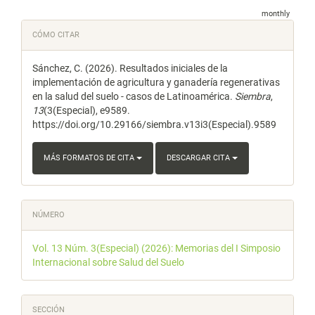
monthly
Detalles
CÓMO CITAR
del
Sánchez, C. (2026). Resultados iniciales de la
artículo
implementación de agricultura y ganadería regenerativas
en la salud del suelo - casos de Latinoamérica.
Siembra
,
13
(3(Especial), e9589.
https://doi.org/10.29166/siembra.v13i3(Especial).9589
MÁS FORMATOS DE CITA
DESCARGAR CITA
NÚMERO
Vol. 13 Núm. 3(Especial) (2026): Memorias del I Simposio
Internacional sobre Salud del Suelo
SECCIÓN