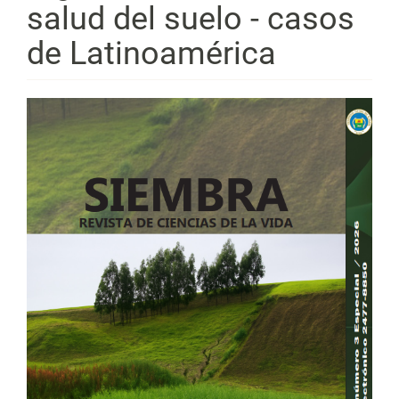
salud del suelo - casos
de Latinoamérica
Barra
lateral
del
artículo