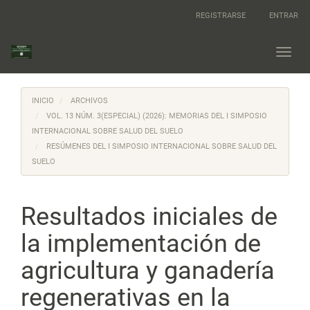
Navegación
REGISTRARSE
ENTRAR
principal
Contenido
principal
Toggl
Barra
navig
lateral
INICIO
ARCHIVOS
VOL. 13 NÚM. 3(ESPECIAL) (2026): MEMORIAS DEL I SIMPOSIO
INTERNACIONAL SOBRE SALUD DEL SUELO
RESÚMENES DEL I SIMPOSIO INTERNACIONAL SOBRE SALUD DEL
SUELO
Resultados iniciales de
la implementación de
agricultura y ganadería
regenerativas en la