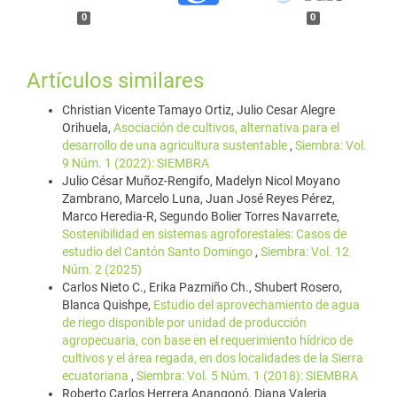
0
0
Artículos similares
Christian Vicente Tamayo Ortiz, Julio Cesar Alegre
Orihuela,
Asociación de cultivos, alternativa para el
desarrollo de una agricultura sustentable
,
Siembra: Vol.
9 Núm. 1 (2022): SIEMBRA
Julio César Muñoz-Rengifo, Madelyn Nicol Moyano
Zambrano, Marcelo Luna, Juan José Reyes Pérez,
Marco Heredia-R, Segundo Bolier Torres Navarrete,
Sostenibilidad en sistemas agroforestales: Casos de
estudio del Cantón Santo Domingo
,
Siembra: Vol. 12
Núm. 2 (2025)
Carlos Nieto C., Erika Pazmiño Ch., Shubert Rosero,
Blanca Quishpe,
Estudio del aprovechamiento de agua
de riego disponible por unidad de producción
agropecuaria, con base en el requerimiento hídrico de
cultivos y el área regada, en dos localidades de la Sierra
ecuatoriana
,
Siembra: Vol. 5 Núm. 1 (2018): SIEMBRA
Roberto Carlos Herrera Anangonó, Diana Valeria