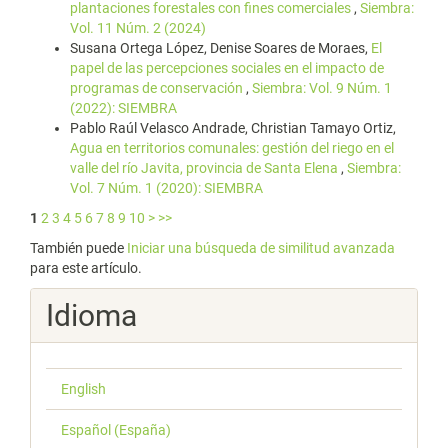
plantaciones forestales con fines comerciales
,
Siembra:
Vol. 11 Núm. 2 (2024)
Susana Ortega López, Denise Soares de Moraes,
El
papel de las percepciones sociales en el impacto de
programas de conservación
,
Siembra: Vol. 9 Núm. 1
(2022): SIEMBRA
Pablo Raúl Velasco Andrade, Christian Tamayo Ortiz,
Agua en territorios comunales: gestión del riego en el
valle del río Javita, provincia de Santa Elena
,
Siembra:
Vol. 7 Núm. 1 (2020): SIEMBRA
1
2
3
4
5
6
7
8
9
10
>
>>
También puede
Iniciar una búsqueda de similitud avanzada
para este artículo.
Idioma
English
Español (España)